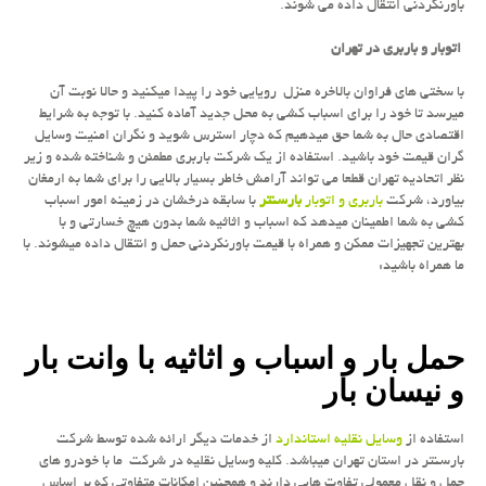
باورنكردنی انتقال داده می شوند.
اتوبار و باربری در تهران
با سختی های فراوان بالاخره منزل رویایی خود را پیدا میکنید و حالا نوبت آن
میرسد تا خود را برای اسباب کشی به محل جدید آماده کنید. با توجه به شرایط
اقتصادی حال به شما حق میدهیم که دچار استرس شوید و نگران امنیت وسایل
گران قیمت خود باشید. استفاده از یک شرکت باربری مطمئن و شناخته شده و زیر
نظر اتحادیه تهران قطعا می تواند آرامش خاطر بسیار بالایی را برای شما به ارمغان
بیاورد، شرکت
باربری و اتوبار
بارسنتر
با سابقه درخشان در زمینه امور اسباب
کشی به شما اطمینان میدهد که اسباب و اثاثیه شما بدون هیچ خسارتی و با
بهترین تجهیزات ممکن و همراه با قیمت باورنکردنی حمل و انتقال داده میشوند. با
ما همراه باشید:
حمل بار و اسباب و اثاثیه با وانت بار
و نیسان بار
استفاده از
وسایل نقلیه استاندارد
از خدمات دیگر ارائه شده توسط شرکت
بارسنتر در استان تهران میباشد. کلیه وسایل نقلیه در شرکت ما با خودرو های
حمل و نقل معمولی تفاوت هایی دارند و همچنین امکانات متفاوتی که بر اساس