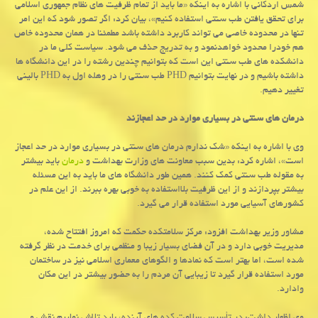
شمس اردكانی با اشاره به اینكه «ما باید از تمام ظرفیت های نظام جمهوری اسلامی
برای تحقق یافتن طب سنتی استفاده كنیم»، بیان كرد: اگر تصور شود كه این امر
تنها در محدوده خاصی می تواند كاربرد داشته باشد مطمئنا در همان محدوده خاص
هم خودرا محدود خواهدنمود و به تدریج حذف می شود. سیاست كلی ما در
دانشكده های طب سنتی این است كه بتوانیم چندین رشته را در این دانشگاه ها
داشته باشیم و در نهایت بتوانیم PHD طب سنتی را در وهله اول به PHD بالینی
تغییر دهیم.
درمان های سنتی در بسیاری موارد در حد اعجازند
وی با اشاره به اینكه «شك ندارم درمان های سنتی در بسیاری موارد در حد اعجاز
است»، اشاره كرد: بدین سبب معاونت های وزارت بهداشت و
درمان
باید بیشتر
به مقوله طب سنتی كمك كنند. همین طور دانشگاه های ما باید به این مسئله
بیشتر بپردازند و از این ظرفیت بلااستفاده به خوبی بهره ببرند. از این علم در
كشورهای آسیایی مورد استفاده قرار می گیرد.
مشاور وزیر بهداشت افزود: مركز سلامتكده حكمت كه امروز افتتاح شده،
مدیریت خوبی دارد و در آن فضای بسیار زیبا و منظمی برای خدمت در نظر گرفته
شده است، اما بهتر است كه نمادها و الگوهای معماری اسلامی نیز در ساختمان
مورد استفاده قرار گیرد تا زیبایی آن مردم را به حضور بیشتر در این مكان
وادارد.