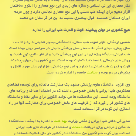
وی اظهار داشت: در تأسیس سلامت كده های آینده، باید تلاش نماییم نقش و
نگار معماری ایرانی اسلامی و سازه های زیبای این نوع معماری را الگوی ساختمان
قرار دهیم برای اینكه طب سنتی با این نوع معماری تجانس دارد و چون مردم
ایران مسلمان هستند اقبال بیشتری نسبت به این مراكز نشان می دهند.
هیچ كشوری در جهان پیشینه، قوت و قدرت طب ایرانی را ندارد
شمس اردكانی اظهار نمود: طب سنتی، خاستگاهی بسیار قدیمی دارد و تا ۲۰۰
سال پیش، مبنای تفكر، فلسفه و عمل پزشكی بالینی در سراسر جهان بوده است.
طب ایرانی، جایگاه ویژه ای در این نوع پزشكی دارد و از نظر منابع، نوع طبابت و
روش های درمانی با همه دنیا متفاوت بوده است. هیچ كشوری در جهان پیشینه،
قوت و قدرت طب ایرانی را ندارد و این نوع پزشكی، هزاران سال مورد اقبال و
پذیرش مردم بوده و
سلامت
جامعه را اداره كرده است.
وی افزود: دانشگاه علوم پزشكی مشهد یك مشاركت عالمانه برای توسعه فضاهای
عملكردی طب ایرانی با بخش خصوصی داشته كه در امتداد اهداف و برنامه های
دانشگاه بوده است. این سلامتكده ها می تواند الگویی برای سایر نقاط و دانشگاه
های كشور قرار گیرد كه از ظرفیت های بخش خصوصی برای مشاركت آنها در راه
اندازی این گونه مراكز استفاده كنند.
مدیر كل دفتر طب ایرانی و مكمل وزارت
بهداشت
با اشاره به اینكه « سلامتكده
ها مكان و مرجعی برای دریافت
خدمات
و استفاده از ظرفیت های طب ایرانی
است»، بیان كرد: هم اكنون ۵۰ سلامتكده در كشور در حال فعالیت هستند و