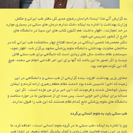
به گزارش آنی غذا ایسنا/خراسان رضوی مدیر كل دفتر طب ایرانی و مكمل
وزارت بهداشت با اشاره به اینكه «شك ندارم درمان های سنتی در بسیاری موارد
در حد اعجازند»، اظهار داشت: هم اكنون كتاب های ابن سینا در دانشگاه های
خارج از كشور تدریس می شود.
دكتر محمدرضا شمس اردكانی در مراسم افتتاح چهار سلامتكده طب ایرانی كه در
ساختمان معاونت بهداشتی دانشگاه علوم پزشكی مشهد برگزار شد، اظهار نمود:
سیستم و نظام سلامت سال های زیادی است كه جایگاهی برای طب سنتی قائل
نیست و اگر تصور ما این باشد كه آنها برای این امر اقدامی انجام می دهند، هیچ
گاه این گونه نخواهد بود.
مشاور وزیر بهداشت افزود: بنده گزارشی از طب سنتی و دانشگاهی در این
زمینه كه اخیرا تاسیس شده بود خدمت مقام معظم رهبری ارائه كردم و ایشان
بسیار خوشحال شدند و فرمودند كه «این خبر برای من مژده است». اگر این
مساله برای ایشان خبر خوبی است، پس عده ای از مسئولین ما در حوزه سلامت و
دانشگاه های علوم پزشكی تابع كدام نظام هستند كه این طب را قبول ندارند.
طب سنتی باید به علوم انسانی برگردد
وی با اشاره به اینكه «طب سنتی ما در گروه علوم انسانی است»، اضافه كرد: ما
باید در این زمینه فعالیت های زیادی با كمك یكدیگر انجام دهیم. در ابتدا طب