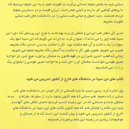
سنتی باید به بخش علوم انسانی برگردد و تقویت شود و به این نتیجه برسیم كه
داروهای گیاهی اثر دارند و خیلی هم راحت، ارزان قیمت و در دسترس عموم
مردم هستند. باید اصول و مبانی طب سنتی را در دانشكده های طب سنتی
تقویت نماییم.
مدیر كل دفتر طب ایرانی و مكمل وزارت بهداشت با طرح این پرسش كه «چرا ابن
سینا همه چیز را می داند؟»، عنوان كرد: به جرات می گویم كه ابن سینا تنها یك
سوژه را یاد داشت و آن هم حكمت بود. اگر با حكمت به بدن انسان نگاه نماییم،
طبیب می شویم. همین طور اگر با حكمت به آسمان نگاه نماییم منجم می شویم.
زمانی كه قطب الدین شیرازی در فهم قانون به مشكل برخورد هیچ كس جز خواجه
نصیر طوسی نتوانست مشكل او را حل كند و ما خواجه نصیر طوسی را بعنوان یك
پزشك
می شناسیم.
كتاب های ابن سینا در دانشگاه های خارج از كشور تدریس می شود
وی اشاره كرد: بدین سبب ما باید قسمتی از كار خودرا در دانشكده های طب
سنتی ارائه دهیم. طب سنتی كه هم اكنون وجود دارد از سقراط، بقراط و… به ما
منتقل شده و مسائلی كه در این زمینه كسب كردیم حاصل تلاش های آنهاست.
باید این نكته را متذكر شد كه هم اكنون كتاب های ابن سینا در دانشگاه های
خارج از كشور تدریس می شود و بیان كننده این است كه ما از مسائل و
موضوعات زیادی در زمینه این علم برخوردار هستیم.