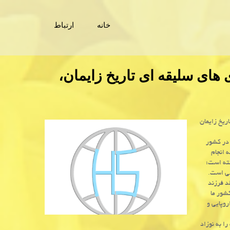
خانه
ارتباط
های سلیقه ای تاریخ زایمان،
ریخ زایمان
 در كشور
 انجام
شته است؛
لی است.
مان منجر به تولد فرزند
 كشور ما
های اروپایی و
ا به نوزاد