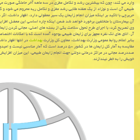
وارد می كند؛ چون كه بیشترین رشد و تكامل مغزی در سه ماهه آخر حاملگی صورت می 
طبیعی آن است و نوزاد از یك هفته طلایی رشد مغزی و تكامل ریه محروم می شود و گا
حریرچی با تاكید بر اینكه میزان انجام زایمان یك سیر معقولی دارد، اظهار داشت: اگر
آن بیمارستان با متخلفین برخورد خواهد شد ضمن اینكه چاره اساسی این معضل افزا
وی تصریح كرد: با اجرای طرح تحول سلامت یكی از بسته های اصلی، مجانی كردن زایما
آر، اتاق های تك نفره مجهز برای زایمان طبیعی بوجود آمده است كه با امكانات اختص
بنابر اعلام روابط عمومی وزارت بهداشت، معاون كل وزارت
بهداشت
مقایسه به آمار كل زایمان ها در كشور ۵۰ درصد است كه آمار مناسبی نیست و امیدواریم با امكانات بوجود آمده و در شان مادران آبستن و عرضه
صددرصد مجانی در مراكز درمانی دولتی جهت انجام زایمان طبیعی، این میزان افزایش ی
خویش را به خطر نیندازند.