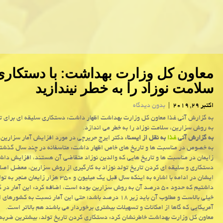
معاون كل وزارت بهداشت: با دستكاری 
سلامت نوزاد را به خطر نیندازید
اکتبر 29, 2019
|
بدون دیدگاه
به گزارش آنی غذا معاون كل وزارت بهداشت اظهار داشت: دستكاری سلیقه ای برای تا
به روش سزارین، سلامت نوزاد را به خطر می اندازد.
به گزارش آنی
غذا
به نقل از ایسنا،
دكتر ایرج حریرچی در مورد افزایش آمار سزارین
به خصوص در مناسبت ها و تاریخ های خاص اظهار داشت: متاسفانه در چند سال گذشته
زایمان در مناسبت ها و تاریخ هایی كه والدین نوزاد متقاضی آن هستند، افزایش دا
دستكاری و سلیقه ای كردن تاریخ تولد نوزاد به كارگیری از روش سزارین، معضل اص
ایشان در ادامه با اشاره به اینكه سال قبل یك میلیون و ۳۵۰ هزار زای
داشتیم كه حدود ۵۰ درصد آن به روش سزارین بوده است، اضافه كرد: این آمار در
خیلی بالاست و مطلوب آن باید زیر ۱۸ درصد باشد؛ حتی این آمار نسبت به كشور
آمریكایی كه گاها از امكانات و تسهیلات بیشتری برخوردار می باشند هم بالاتر است.
معاون كل وزارت بهداشت خاطرنشان كرد: دستكاری كردن تاریخ تولد، بیشترین ضربه ر