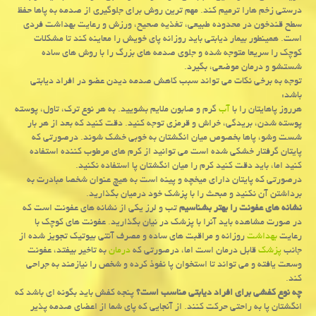
درستی زخم هارا ترمیم كند. مهم ترین روش برای جلوگیری از صدمه به پاها حفظ
سطح قندخون در محدوده طبیعی، تغذیه صحیح، ورزش و رعایت بهداشت فردی
است. همینطور بیمار دیابتی باید روزانه پای خویش را معاینه كند تا مشكلات
كوچك را سریعا متوجه شده و جلوی صدمه های بزرگ را با روش های ساده
شستشو و درمان موضعی، بگیرد.
توجه به برخی نكات می تواند سبب كاهش صدمه دیدن عضو در افراد دیابتی
باشد:
هرروز پاهایتان را با
آب
گرم و صابون ملایم بشویید. به هر نوع ترك، تاول، پوسته
پوسته شدن، بریدگی، خراش و قرمزی توجه كنید. دقت كنید كه بعد از هر بار
شست وشو، پاها بخصوص میان انگشتان به خوبی خشك شوند. درصورتی كه
پایتان گرفتار خشكی شده است می توانید از كرم های مرطوب كننده استفاده
كنید اما، باید دقت كنید كرم را میان انگشتان پا استفاده نكنید.
درصورتی كه پایتان دارای میخچه و پینه است به هیچ عنوان شخصا مبادرت به
برداشتن آن نكنید و مبحث را با پزشك خود درمیان بگذارید.
نشانه های عفونت را بهتر بشناسیم
تب و لرز یكی از نشانه های عفونت است كه
در صورت مشاهده باید آنرا با پزشك در نیان بگذارید. عفونت های كوچك با
رعایت
بهداشت
روزانه و مراقبت های ساده و مصرف آنتی بیوتیك تجویز شده از
جانب
پزشك
قابل درمان است اما، درصورتی كه
درمان
به تاخیر بیفتد، عفونت
وسعت یافته و می تواند تا استخوان پا نفوذ كرده و شخص را نیازمند به جراحی
كند.
چه نوع كفشی برای افراد دیابتی مناسب است؟
پنجه كفش باید بگونه ای باشد كه
انگشتان پا به راحتی حركت كنند. از آنجایی كه پای شما از اعضای صدمه پذیر