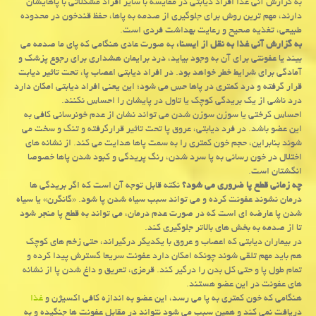
به گزارش آنی غذا افراد دیابتی در مقایسه با سایر افراد مشكلاتی با پاهایشان
دارند، مهم ترین روش برای جلوگیری از صدمه به پاها، حفظ قندخون در محدوده
طبیعی، تغذیه صحیح و رعایت بهداشت فردی است.
به گزارش آنی غذا به نقل از ایسنا،
به صورت عادی هنگامی كه پای ما صدمه می
بیند یا عفونتی برای آن به وجود بیاید، درد برایمان هشداری برای رجوع پزشك و
آمادگی برای شرایط خطر خواهد بود. در افراد دیابتی اعصاب پا، تحت تاثیر دیابت
قرار گرفته و درد كمتری در پاها حس می شود؛ این یعنی افراد دیابتی امكان دارد
درد ناشی از یك بریدگی كوچك یا تاول در پایشان را احساس نكنند.
احساس كرختی یا سوزن سوزن شدن می تواند نشان از عدم خونرسانی كافی به
این عضو باشد. در فرد دیابتی، عروق پا تحت تاثیر قرارگرفته و تنگ و سخت می
شوند بنابراین، حجم خون كمتری را به سمت پاها هدایت می كند. از نشانه های
اختلال در خون رسانی به پا سرد شدن، رنگ پریدگی و كبود شدن پاها خصوصا
انگشتان است.
چه زمانی قطع پا ضروری می شود؟
نكته قابل توجه آن است كه اگر بریدگی ها
درمان نشوند عفونت كرده و می تواند سبب سیاه شدن پا شود. «گانگرن» یا سیاه
شدن پا عارضه ای است كه در صورت عدم درمان، می تواند به قطع پا منجر شود
تا از صدمه به بخش های بالاتر جلوگیری كند.
در بیماران دیابتی كه اعصاب و عروق با یكدیگر درگیراند، حتی زخم های كوچك
هم باید مهم تلقی شوند چونكه امكان دارد عفونت سریعا گسترش پیدا كرده و
تمام طول پا و حتی كل بدن را درگیر كند. قرمزی، تعریق و داغ شدن پا از نشانه
های عفونت در این عضو هستند.
هنگامی كه خون كمتری به پا می رسد، این عضو به اندازه كافی اكسیژن و
غذا
دریافت نمی كند و همین سبب می شود نتواند در مقابل عفونت ها جنگیده و به