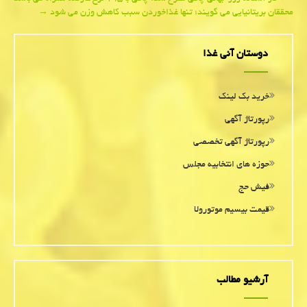
Post
محققان بریتانیایی می گویند؛ تنها غذاخوردن سبب كاهش وزن می شود
→
navigation
دوستان آنی غذا
خرید بک لینک
رپورتاژ آگهی
رپورتاژ آگهی تخصصی
حوزه های انتخابیه مجلس
فیش حج
قیمت بیسیم موتورولا
آرشیو مطالب