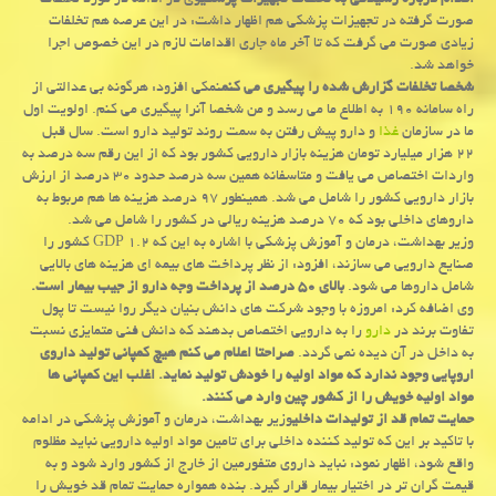
اقدام درباره رسیدگی به تخلفات تجهیزات پزشكی
وی در ادامه در مورد تخلفات
صورت گرفته در تجهیزات پزشكی هم اظهار داشت: در این عرصه هم تخلفات
زیادی صورت می گرفت كه تا آخر ماه جاری اقدامات لازم در این خصوص اجرا
خواهد شد.
شخصا تخلفات گزارش شده را پیگیری می كنم
نمكی افزود: هرگونه بی عدالتی از
راه سامانه ۱۹۰ به اطلاع ما می رسد و من شخصا آنرا پیگیری می كنم. اولویت اول
ما در سازمان
غذا
و دارو پیش رفتن به سمت روند تولید دارو است. سال قبل
۲۲ هزار میلیارد تومان هزینه بازار دارویی كشور بود كه از این رقم سه درصد به
واردات اختصاص می یافت و متاسفانه همین سه درصد حدود ۳۰ درصد از ارزش
بازار دارویی كشور را شامل می شد. همینطور ۹۷ درصد هزینه ها هم مربوط به
داروهای داخلی بود كه ۷۰ درصد هزینه ریالی در كشور را شامل می شد.
وزیر بهداشت، درمان و آموزش پزشكی با اشاره به این كه ۱.۲ GDP كشور را
صنایع دارویی می سازند، افزود: از نظر پرداخت های بیمه ای هزینه های بالایی
شامل داروها می شود.
بالای ۵۰ درصد از پرداخت وجه دارو از جیب بیمار است.
وی اضافه كرد: امروزه با وجود شركت های دانش بنیان دیگر روا نیست تا پول
تفاوت برند در
دارو
را به دارویی اختصاص بدهند كه دانش فنی متمایزی نسبت
به داخل در آن دیده نمی گردد.
صراحتا اعلام می كنم هیچ كمپانی تولید داروی
اروپایی وجود ندارد كه مواد اولیه را خودش تولید نماید.
اغلب این كمپانی ها
مواد اولیه خویش را از كشور چین وارد می كنند.
حمایت تمام قد از تولیدات داخلی
وزیر بهداشت، درمان و آموزش پزشكی در ادامه
با تاكید بر این كه تولید كننده داخلی برای تامین مواد اولیه دارویی نباید مظلوم
واقع شود، اظهار نمود: نباید داروی متفورمین از خارج از كشور وارد شود و به
قیمت گران تر در اختیار بیمار قرار گیرد. بنده همواره حمایت تمام قد خویش را