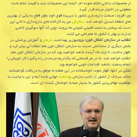
از محصولات داخلی اعلام نموده ام. البته این محصولات باید با قیمت تمام شده
معقولی در اختیار مردم قرار گیرد.
وی افزود: صنعت داروسازی كشور با دیرینه قوی خود بطور قطع به یكی از بهترین
های منطقه تبدیل خواهد شد.
سفارش
من به كارخانه های داروسازی داخلی این
است كه بیشتر به سمت فَمیلی كمپانی ها بروند؛ چون كه آنها سوگیری خاصی
ندارند و بهتر با كشور ما همراهی می كنند.
انقلاب در سازمان انتقال خون؛ بزودی
وزیر بهداشت،
درمان
و آموزش پزشكی در
بخش دیگری از سخنانش نسبت به سازمان انتقال خون هم انتقاداتی بیان كرد و
اظهار داشت: تا چند ماه آینده شاهد خواهید بود كه در سازمان انتقال خون هم
انقلاب خواهد شد. ما در هر قسمتی كه بگذاریم مردم در راه پاكیزه كار خویش را
انجام بدهند، شاهد اقدامات خوبی خواهیم بود.
نمكی در انتها اظهار نمود: خوشبختانه در این هفته ما موفق به دریافت گواهینامه
حذف سرخك از كشور از جانب سازمان
بهداشت
جهانی شده ایم و این با عنایت به
موقعیت مهاجرپذیر كشور ما بسیار مبحث خوشحال كننده ای است.