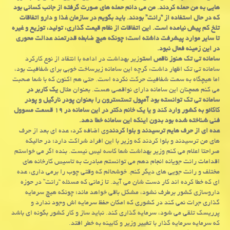
هایی به من حمله كردند. من می دانم حمله های صورت گرفته از جانب كسانی بود
كه در حال استفاده از “رانت” بودند. باید بگویم در سازمان غذا و دارو اتفاقات
تلخ كم پیش نیامده است. این اتفاقات از نظام قیمت گذاری، تولید، توزیع و غیره
تا سایر موارد پیشرفت داشته است؛ چونكه هیچ ضابطه قدرتمند عدالت محوری
در این زمینه فعال نبود.
سامانه تی تك هنوز ناقص است
وزیر بهداشت در ادامه با انتقاد از نوع كاركرد
سامانه تی تك اظهار داشت: گرچه این سامانه زیرساخت خوبی برای شفافیت بود،
اما هیچگاه به سمت شفافیت حركت نكرده است. حتی هم اكنون كه با شما صحبت
می كنم همچنان این سامانه دارای نواقصی هست. بعنوان مثال
یك كاربر در
سامانه تی تك توانسته بود آمپول تستسترون را بعنوان پودر نارگیل و پودر
كاكائو به كشور وارد كند و یا یك خانم دكتر در این سامانه در ۱۹ قسمت مسوول
فنی شناخته شده بود بدون اینكه این سامانه خطا دهد.
عده ای از حرف هایم ترسیدند و بلوا كردند
وی اضافه كرد: عده ای بعد از حرف
های من ترسیدند و بلوا كردند كه وزیر با این افراد شراكت دارد؛ در حالیكه
صراحتا اعلام می كنم وزیر بهداشت شما كاسه لیس نیست. بنده اگر می خواستم
اقدامات رانت جویانه انجام دهم می توانستم مبادرت به تاسیس كارخانه های
مختلف و رانت جویی های دیگر كنم. خوشحالم كه وقتی چوب را برمی داری، عده
ای كه خطا كرده اند كار دست شان می آید. تا زمانی كه مسئله “رانت” در حوزه
داروسازی كشور برطرف نشود، مشكل باقی خواهد ماند؛ چونكه هیچ سرمایه
گذاری جرات نمی كند در كشوری كه امكان حفظ سرمایه اش وجود ندارد و
پرریسك تلقی می شود، سرمایه گذاری كند. نباید ساز و كار كشور بگونه ای باشد
كه سرمایه سرمایه گذار با تغییر وزیر و كابینه به خطر افتد.