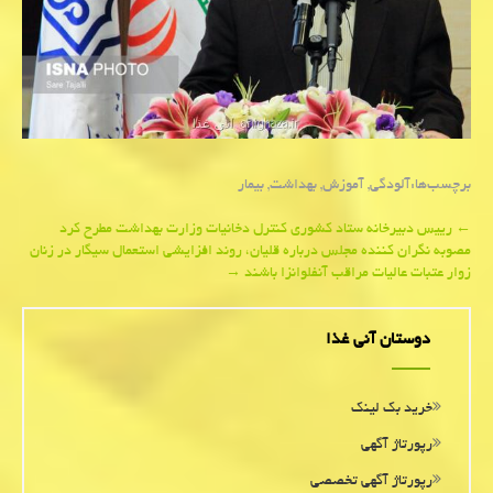
برچسب‌ها:
آلودگی
,
آموزش
,
بهداشت
,
بیمار
Post
←
رییس دبیرخانه ستاد كشوری كنترل دخانیات وزارت بهداشت مطرح كرد
مصوبه نگران كننده مجلس درباره قلیان، روند افزایشی استعمال سیگار در زنان
navigation
زوار عتبات عالیات مراقب آنفلوانزا باشند
→
دوستان آنی غذا
خرید بک لینک
رپورتاژ آگهی
رپورتاژ آگهی تخصصی