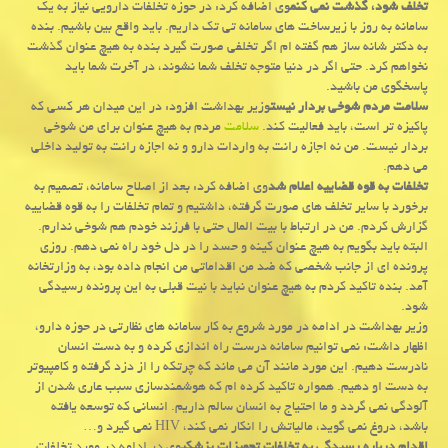
تخلف شود، گذشت نمی كنم
وی اضافه كرد: در حوزه تخلفات دارویی نیاز به یك
سامانه به روز با زیرساخت های سامانه تی تك داریم. باید واقع بین باشیم. بنده
به دكتر شانه ساز هم گفته ام اگر تخلفی صورت گیرد بنده به هیچ عنوان گذشت
نخواهم كرد. حتی اگر در دنیا متوجه تخلف شما نشوند، در آخرت شما باید
پاسخگوی من باشید.
سلامت مردم شوخی بردار نیست
وزیر بهداشت افزود: در این میدان هر كسی كه
پاكیزه تر است، باید فعالیت كند.
سلامت
مردم به هیچ عنوان برای من شوخی
بردار نیست. من نه اجازه رانت به واردات دارو و نه اجازه رانت به تولید داخلی
می دهم.
تخلفات به قوه قضاییه اعلام شد
وی اضافه كرد: بعد از اصلاح سامانه، تصمیم به
برخورد با سایر تخلف های صورت گرفته، داشتیم و تمام تخلفات را به قوه قضاییه
گزارش كردم. من در ارتباط با بیت المال حتی با فرزند خودم هم شوخی ندارم.
البته باید بگویم به هیچ عنوان كینه و حسد را در دل خود راه نمی دهم. روزی
پرونده ای از جانب شخصی كه ضد من اقداماتی من انجام داده بود، به وزارتخانه
آمد. بنده تاكید كردم به هیچ عنوان نباید با نیت قبلی به این پرونده رسیدگی
شود.
وزیر بهداشت در ادامه در مورد شروع به كار سامانه های نظارتی در حوزه دارو،
اظهار داشت: نمی توانیم سامانه درست راه اندازی كرده و به دست انسان
نادرست دهیم. این مورد مانند آن می ماند كه چرتكه را از دزد گرفته و كامپیوتر
به دست او دهیم. همواره تاكید كرده ام كه هوشمندسازی سبب عاری شدن از
آلودگی نمی گردد و ما احتیاج به انسان سالم داریم. انسانی كه توسعه یافته
باشد، دروغ نمی گوید، مالیاتش را انكار نمی كند، HIV نمی گیرد و…