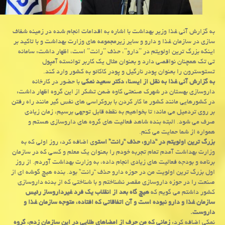
به گزارش آنی غذا وزیر بهداشت با اشاره به اقدامات انجام شده در زمینه شفاف
سازی در سازمان غذا و دارو و سایر زیرمجموعه های وزارت بهداشت و با تاكید بر
اینكه بزرگ ترین اولویتم در ˮداروˮ، حذف ˮرانتˮ است، اظهار داشت: سامانه
تی تك همچنان نواقصی دارد و بعنوان مثال یك كاربر توانسته آمپول
تستوسترون را بعنوان پودر نارگیل و پودر كاكائو به كشور وارد كند.
به گزارش آنی غذا به نقل از ایسنا، دكتر سعید نمكی
با حضور در كارخانه
داروسازی بهستان در شهرك صنعتی كاوه ضمن تشكر از این گروه اظهار داشت:
در كشورهایی مانند كشور ما كار كردن با بروكراسی های نفس گیر مانند راه رفتن
بر روی تردمیل می ماند؛ تا بخواهیم به نقطه قابل توجهی برسیم، زمان زیادی
صرف می شود. البته بنده شاهد فعالیت های گروه های داروسازی هستم و
همواره از شما حمایت می كنم.
بزرگ ترین اولویتم در “دارو، حذف “رانت” است
وی اضافه كرد: روز اولی كه به
وزارت بهداشت آمدم تمام تجربه خودم را بعنوان یك معلم و كسی كه در سازمان
برنامه و بودجه فعالیت های زیادی انجام داده، به وزارت بهداشت آوردم. از روز
اول بزرگ ترین اولویت من در حوزه دارو حذف “رانت” بود. بنده هیچ گوشه ای از
صنعت را در حوزه داروسازی مقصر نشناختم و با شناختی كه از بدنه داروسازی
كشور داشتم می گویم كه
هیچ گاه بعد از انقلاب یك فرد غیرداروساز رئیس
سازمان غذا و دارو نبوده است و آن اتفاقاتی كه افتاده، متوجه سازمان غذا و
داروست.
نمكی اضافه كرد:
زمانی كه من حرف از امضاهای طلایی در این سازمان زدم، گروه