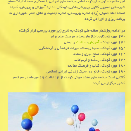
این مقام مسئول بیان كرد: تمامی برنامه های اجرایی با همكاری همه ادارات سطح
شهرستان همچون كانون پرورشی فكری كودكان، اداره آموزش و پرورش، كمیته
امداد امام خمینی (ره)، اداره بهزیستی، اداره جمعیت و هلال احمر، شهرداری ها
برنامه ریزی و اجرا می گردد.
در ادامه روزشمار هفته ملی كودك به شرح زیر مورد بررسی قرار گرفت:
•
۱۳ مهر:
كودكان با نیازهای ویژه، فرصت های برابر
•
۱۴ مهر:
كودك،
آموزش
،
سلامت
و ایمنی
•
۱۵ مهر:
كودك، محیط زیست، میراث فرهنگی و گردشگری
•
۱۶ مهر:
كودك، صلح، بازی و نشاط
•
۱۷ مهر:
كودك، رسانه و ارتباطات
•
۱۸ مهر:
كودك، كتاب و فرهنگ مطالعه
•
۱۹ مهر:
كودك، خانواده، سبك زندگی ایرانی اسلامی
گفتنی است برنامه های هفته جهانی كودك از ۱۳ لغایت ۱۹ مهرماه در سرتاسر
كشور برگزار می گردد.