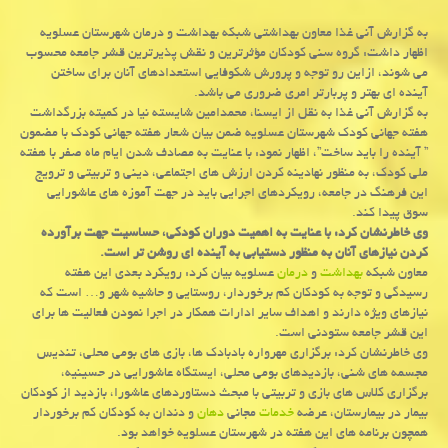
به گزارش آنی غذا معاون بهداشتی شبكه بهداشت و درمان شهرستان عسلویه
اظهار داشت: گروه سنی كودكان مؤثرترین و نقش پذیرترین قشر جامعه محسوب
می شوند، ازاین رو توجه و پرورش شكوفایی استعدادهای آنان برای ساختن
آینده ای بهتر و پربارتر امری ضروری می باشد.
به گزارش آنی غذا به نقل از ایسنا، محمدامین شایسته نیا در كمیته بزرگداشت
هفته جهانی كودك شهرستان عسلویه ضمن بیان شعار هفته جهانی كودك با مضمون
” آینده را باید ساخت”، اظهار نمود: با عنایت به مصادف شدن ایام ماه صفر با هفته
ملی كودك، به منظور نهادینه كردن ارزش های اجتماعی، دینی و تربیتی و ترویج
این فرهنگ در جامعه، رویكردهای اجرایی باید در جهت آموزه های عاشورایی
سوق پیدا كند.
وی خاطرنشان كرد: با عنایت به اهمیت دوران كودكی، حساسیت جهت برآورده
كردن نیازهای آنان به منظور دستیابی به آینده ای روشن تر است.
معاون شبكه
بهداشت
و
درمان
عسلویه بیان كرد: رویكرد بعدی این هفته
رسیدگی و توجه به كودكان كم برخوردار، روستایی و حاشیه شهر و… است كه
نیازهای ویژه دارند و اهداف سایر ادارات همكار در اجرا نمودن فعالیت ها برای
این قشر جامعه ستودنی است.
وی خاطرنشان كرد: برگزاری مهرواره بادبادك ها، بازی های بومی محلی، تندیس
مجسمه های شنی، بازدیدهای بومی محلی، ایستگاه عاشورایی در حسینیه،
برگزاری كلاس های بازی و تربیتی با مبحث دستاوردهای عاشورا، بازدید از كودكان
بیمار در بیمارستان، عرضه
خدمات
مجانی
دهان
و دندان به كودكان كم برخوردار
همچون برنامه های این هفته در شهرستان عسلویه خواهد بود.