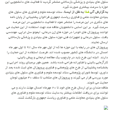
سلول های بنیادی و پزشكی بازساختی منتشر گردید تا فعالیت های دانشجویی این
حوزه با سرعت بیشتری صورت گیرد.
به گزارش آنی
غذا
به نقل از ایسنا
، ستاد توسعه علوم و فناوری های سلول های
بنیادی معاونت علمی و فناوری ریاست جمهوری فراخوان پشتیبانی از پایان نامه
های دكتری در این عرصه را منتشر نمود تا فعالیت دانشجویی در این عرصه
سرعت گیرد. بر این اساس دانشجویان علاقه مند جهت استفاده از این حمایت می
توانند پروپوزال های خودرا در حوزه های ژن درمانی، ایمونو سل تراپی، مهندسی
بافت، سلول درمانی و تجهیزات فنی حوزه سلول های بنیادی و پزشكی بازساختی
ارسال نمایند.
پروپوزال های در رابطه با این حوزه ها كه از اول مهر ماه سال ۹۷ تا اول مهر ماه
امسال در دانشگاه های كشور مصوب شده اند، فرصت استفاده از این حمایت را
دارند. البته این طرح باید در چارچوب یك مطالعه ترجمانی و پیش بالینی،
كارآزمایی بالینی یا فناورانه طراحی شده باشد. همین طور برمبنای روند اجرایی و
بخشنامه پشتیبانی از طرح های پژوهشی و فناوری پروپوزال های ثبت شده بعد از
داوری، توسط شورای پژوهشی ستاد توسعه علوم و فناوری های سلول های بنیادی
مورد بررسی قرار می گیرند و پروپوزال های منتخب تا سقف ۴۰ میلیون تومان
حمایت می شوند.
علاقه مندان برای ارسال طرح های خود تا ۲۰ مهرماه امسال مهلت دارند و می
توانند برای دریافت اطلاعات بیشتر به سایت ستاد توسعه علوم و فناوری های
سلول های بنیادی معاونت علمی و فناوری ریاست جمهوری بازگشت كنند.