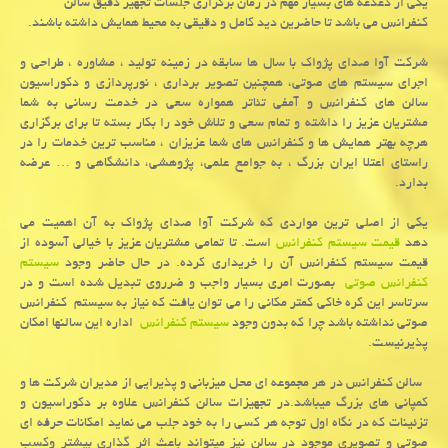
یكی از دغدغه های بسیار مهم در زمان برگزاری جلسات تجهیز دقیق سالن
كنفرانس می باشد تا حاضرین دید كامل و دقیقی به محیط همایش داشته باشند.
شرکت آوا صدای پژواک با سال ها سابقه در زمینه تولید ، مشاوره ، طراحی و
اجرای سیستم های صوتی، همچنین تصویر برداری ، نورپردازی و دکوراسیون
سالن های کنفرانس و آمفی تئاتر همواره سعی در خدمت رسانی به شما
مشتریان عزیز را داشته و تمام سعی و تلاش خود را بکار بسته تا برای برگزاری
هرچه بهتر همایش ها و کنفرانس های شما عزیزان ، مناسب ترین خدمات را در
راستای اعتلا ایران بزرگ ، به جوامع علمی، پژوهشی، دانشگاهی و … عرضه
بدارد.
یکی از اصلی ترین مواردی که شرکت آوا صدای پژواک به آن اهمیت می
دهد
قیمت سیستم کنفرانس
است. تا تمامی مشتریان عزیز با خیالی آسوده از
قیمت سیستم کنفرانس آن را خریداری کرده. در حال حاضر وجود
سیستم
کنفرانس صوتی
بصورت امری بسیار واجب و ضرروی تبدیل شده است و در
سرتاسر این کره خاکی کمتر مکانی را می توان یافت که نیاز به سیستم کنفرانس
صوتی نداشته باشد چرا که بدون وجود
سیستم کنفرانس
اداره این سالنها امکان
پذیرنیست.
سالن کنفرانس در هر مجموعه ای محل میزبانی و پذیرایی از مدیران شرکت ها و
کمپانی های بزرگ میباشد.در تجهیزات سالن کنفرانس علاوه بر دکوراسیون و
تزئینات که در نگاه اول توجه هر کسی را به خود جلب می نماید امکانات حرفه ای
صوتی و تصویری موجود در سالن نیز میتواند باعث اثر گذاری بیشتر وکسب