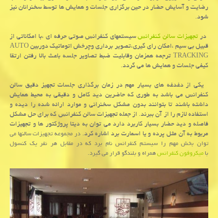
رضایت و آسایش حضار در حین برگزاری جلسات و همایش ها توسط سخنرانان نیز
شود.
در
تجهیزات سالن کنفرانس
سیستمهای کنفرانس صوتی حرفه ای ،با امکاناتی از
قبیل بی سیم ،امکان رای گیری،تصویر برداری وچرخش اتوماتیک دوربین AUTO
TRACKING ترجمه همزمان وقابلیت ضبط تصاویر جلسه باعث بالا رفتن ارتقا
کیفی جلسات و همایش ها می گردد.
یکی از دغدغه های بسیار مهم در زمان برگذاری جلسات تجهیز دقیق سالن
کنفرانس می باشد به طوری که حاضرین دید کامل و دقیقی به محیط همایش
داشته باشند تا بتوانند بدون مشکل سخنرانی و موارد ارائه شده را دیده و
استفاده لازم را از آن ببرند. از جمله تجهیزات سالن کنفرانس که برای حل مشکل
فاصله و دید حضار بسیار کاربرد دارد می توان به دیتا پروژکتور ها و تجهیزات
مربوط به آن مثل پرده و یا اسمارت برد اشاره کرد.
در مجموعه تجهیزات سالنها می
توان بخش مهم را سیستم کنفرانس نام برد که در مقابل هر نفر یک کنسول
با
میکروفون کنفرانس
همراه و بلندگو قرار می گیرد.