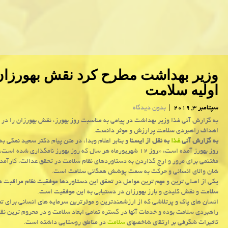
وزیر بهداشت مطرح كرد نقش بهورزان
اولیه سلامت
سپتامبر 3, 2019
|
بدون دیدگاه
به گزارش آنی غذا وزیر بهداشت در پیامی به مناسبت روز بهورز، نقش بهورزان را در 
اهداف راهبردی سلامت پرارزش و موثر دانست.
به گزارش آنی
غذا
به نقل از ایسنا
و بنابر اعلام وبدا، در متن پیام دكتر سعید نمكی ب
روز بهورز آمده است: «روز ۱۲ شهریورماه هر سال كه روز بهورز نامگذاری شده 
مغتنمی برای مرور و ارج گذاردن به دستاوردهای نظام سلامت در تحقق عدالت، كارآمدی
شان والای انسانی و حركت به سمت پوشش همگانی سلامت است.
یكی از اصلی ترین و مهم ترین عوامل در تحقق این دستاوردها موفقیت نظام مراقبت ها
سلامت و نقش كلیدی و بارز بهورزان در دستیابی به این موفقیت است.
انسان های پاك و پرتلاشی كه از ارزشمندترین و موثرترین سرمایه های انسانی برای 
راهبردی سلامت بوده و خدمات آنها در گستره تمامی ابعاد سلامت و در محروم ترین نق
تاثیرات شگرفی بر ارتقای شاخصهای
سلامت
در مناطق روستایی داشته است.