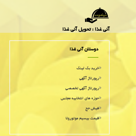
آنی غذا : تحویل آنی غذا
دوستان آنی غذا
خرید بک لینک
رپورتاژ آگهی
رپورتاژ آگهی تخصصی
حوزه های انتخابیه مجلس
فیش حج
قیمت بیسیم موتورولا