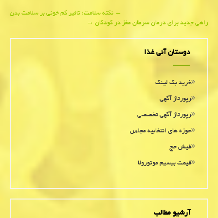
Post
←
نكته سلامت؛ تاثیر كم خونی بر سلامت بدن
راهی جدید برای درمان سرطان مغز در كودكان
→
navigation
دوستان آنی غذا
خرید بک لینک
رپورتاژ آگهی
رپورتاژ آگهی تخصصی
حوزه های انتخابیه مجلس
فیش حج
قیمت بیسیم موتورولا
آرشیو مطالب