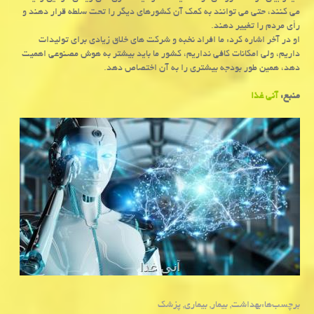
می كنند، حتی می توانند به كمك آن كشورهای دیگر را تحت سلطه قرار دهند و
رأی مردم را تغییر دهند.
او در آخر اشاره كرد: ما افراد نخبه و شركت های خلاق زیادی برای تولیدات
داریم، ولی امكانات كافی نداریم، كشور ما باید بیشتر به هوش مصنوعی اهمیت
دهد، همین طور بودجه بیشتری را به آن اختصاص دهد.
منبع:
آنی غذا
برچسب‌ها:
بهداشت
,
بیمار
,
بیماری
,
پزشك