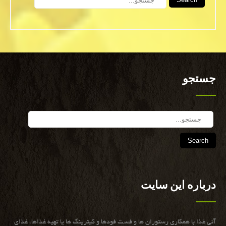
جستجو
Search
درباره این سایت
آنی غذا با همكاری رستوران ها و فست فودها و كیترینگ ها یا تهیه غذاها، غذای