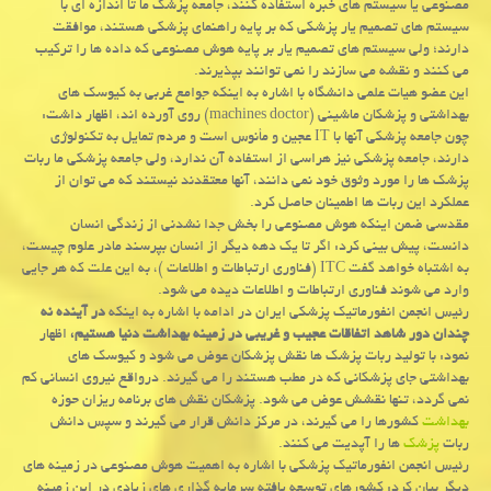
مصنوعی یا سیستم های خبره استفاده كنند، جامعه پزشك ما تا اندازه ای با
سیستم های تصمیم یار پزشكی كه بر پایه راهنمای پزشكی هستند، موافقت
دارند؛ ولی سیستم های تصمیم یار بر پایه هوش مصنوعی كه داده ها را تركیب
می كنند و نقشه می سازند را نمی توانند بپذیرند.
این عضو هیات علمی دانشگاه با اشاره به اینكه جوامع غربی به كیوسك های
بهداشتی و پزشكان ماشینی (machines doctor) روی آورده اند، اظهار داشت:
چون جامعه پزشكی آنها با IT عجین و مأنوس است و مردم تمایل به تكنولوژی
دارند، جامعه پزشكی نیز هراسی از استفاده آن ندارد، ولی جامعه پزشكی ما ربات
پزشك ها را مورد وثوق خود نمی دانند، آنها معتقدند نیستند كه می توان از
عملكرد این ربات ها اطمینان حاصل كرد.
مقدسی ضمن اینكه هوش مصنوعی را بخش جدا نشدنی از زندگی انسان
دانست، پیش بینی كرد: اگر تا یك دهه دیگر از انسان بپرسند مادر علوم چیست،
به اشتباه خواهد گفت ITC (فناوری ارتباطات و اطلاعات )، به این علت كه هر جایی
وارد می شوند فناوری ارتباطات و اطلاعات دیده می شود.
رئیس انجمن انفورماتیك پزشكی ایران در ادامه با اشاره به اینكه
در آینده نه
چندان دور شاهد اتفاقات عجیب و غریبی در زمینه بهداشت دنیا هستیم،
اظهار
نمود: با تولید ربات پزشك ها نقش پزشكان عوض می شود و كیوسك های
بهداشتی جای پزشكانی كه در مطب هستند را می گیرند. درواقع نیروی انسانی كم
نمی گردد، تنها نقشش عوض می شود. پزشكان نقش های برنامه ریزان حوزه
بهداشت
كشورها را می گیرند، در مركز دانش قرار می گیرند و سپس دانش
ربات
پزشك
ها را آپدیت می كنند.
رئیس انجمن انفورماتیك پزشكی با اشاره به اهمیت هوش مصنوعی در زمینه های
دیگر بیان كرد: كشورهای توسعه یافته سرمایه گذاری های زیادی در این زمینه