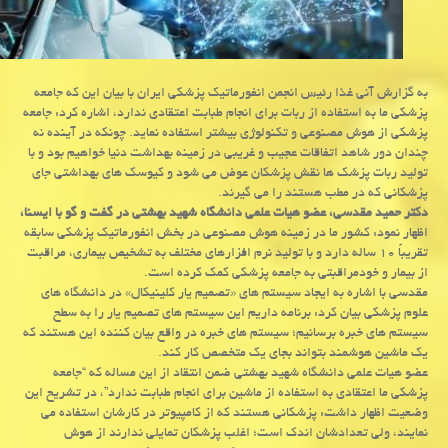
به گزارش آنی غذا رئیس انجمن انفورماتیك پزشكی ایران با بیان این كه جامعه
پزشكی ما به استفاده از ربات برای انجام طبابت اعتقادی ندارد، اشاره كرد: جامعه
پزشكی از هوش مصنوعی و تكنولوژی بیشتر استفاده نماید. چونكه در آینده نه
چندان دور شاهد اتفاقات عجیب و غریبی در زمینه بهداشت دنیا خواهیم بود و با
تولید ربات پزشك ها نقش پزشكان عوض می شود و كیوسك های بهداشتی جای
پزشكانی كه در مطب هستند را می گیرند.
دكتر حمید مقدسی، عضو هیات علمی دانشگاه شهید بهشتی در گفت و گو با ایسنا،
اظهار نمود: كشور ما در زمینه هوش مصنوعی در بخش انفورماتیك پزشكی سابقه
تقریباً ۱۰ ساله دارد و با تولید نرم افزارهای مختلف به تشخیص بیماری، مراقبت
از بیمار و خودمراقبتی به جامعه پزشكی كمك كرده است.
مقدسی با اشاره به ایجاد سیستم های «تصمیم یار كلینیكال» در دانشگاه های
علوم پزشكی بیان كرد: برنامه داریم این سیستم های تصمیم یار را به سطح
سیستم های خبره برسانیم؛ سیستم های خبره در واقع بیان كننده این هستند كه
یك ماشین هوشمند بتواند بجای یك متخصص كار كند.
عضو هیات علمی دانشگاه شهید بهشتی ضمن انتقاد از این مساله كه “جامعه
پزشكی ما اعتقادی به استفاده از ماشین برای انجام طبابت ندارد”، در تشریح این
وضعیت اظهار داشت: پزشكانی هستند كه از كامپیوتر در كارشان استفاده می
نمایند، ولی تعدادشان اندك است؛ اغلب پزشكان تمایلی ندارند از هوش