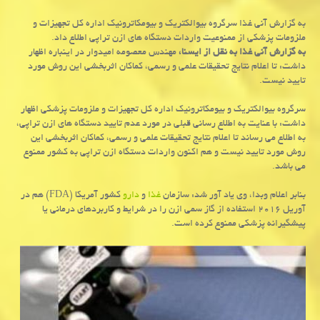
به گزارش آنی غذا سرگروه بیوالكتریك و بیومكاترونیك اداره كل تجهیزات و
ملزومات پزشكی از ممنوعیت واردات دستگاه های ازن تراپی اطلاع داد.
به گزارش آنی غذا به نقل از ایسنا،
مهندس معصومه امیدوار در اینباره اظهار
داشت: تا اعلام نتایج تحقیقات علمی و رسمی، كماكان اثربخشی این روش مورد
تایید نیست.
سرگروه بیوالكتریك و بیومكاترونیك اداره كل تجهیزات و ملزومات پزشكی اظهار
داشت: با عنایت به اطلاع رسانی قبلی در مورد عدم تایید دستگاه های ازن تراپی،
به اطلاع می رساند تا اعلام نتایج تحقیقات علمی و رسمی، كماكان اثربخشی این
روش مورد تایید نیست و هم اكنون واردات دستگاه ازن تراپی به كشور ممنوع
می باشد.
بنابر اعلام وبدا، وی یاد آور شد: سازمان
غذا
و
دارو
كشور آمریكا (FDA) هم در
آوریل ۲۰۱۶ استفاده از گاز سمی ازن را در شرایط و كاربردهای درمانی یا
پیشگیرانه پزشكی ممنوع كرده است.