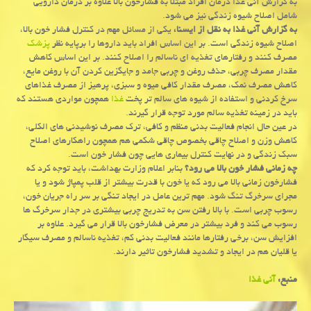
به گزارش آنی غذا درمان افراد مبتلا به فشارخون بالا علاوه بر درمان دارویی
شامل اصلاح شیوه زندگی نیز می شود.
به گزارش آنی غذا به نقل از ایسنا،
یكی از مسائل مهم در كنترل فشار خون بالا،
اصلاح شیوه زندگی است. بر این اساس افراد باید داروها را برپایه نظر
پزشك
مصرف كنند و رفتارهای تغذیه ای ناسالم را اصلاح كنند. بر این اساس كاهش
مقدار مصرف چربی، حذف روغن و چربی جامد و جایگزین كردن آن با روغن مایع،
كاهش مصرف نمك، مصرف مقدار كافی میوه و سبزی، پرهیز از مصرف غذاهای
سرخ كردنی و استفاده از شیوه های سالم تر پخت
غذا
همچون مواردی هستند كه
باید در زمینه تغذیه سالم مورد توجه قرار گیرند.
در عین حال انجام فعالیت بدنی منظم و كافی، ترك مصرف نوشیدنی های الكلی،
كاهش وزن و اصلاح چاقی بخصوص چاقی شكمی هم همچون راهكارهای اصلاح
سبك زندگی و در نهایت كنترل بیماری هایی چون فشار خون است.
چه زمانی فشار خون بالا می رود؟
بنابر اعلام وزارت بهداشت، باید توجه كرد كه
فشارخون زمانی بالا می رود كه یا خون با قدرت بیشتر از قلب پمپاژ شود و یا
مجرای سرخرگ تنگ شود. مهم ترین عامل در ایجاد تنگی بر سر راه جریان خون،
رسوب چربی است. با بالا رفتن سن به تدریج چربی بیشتری در جدار سرخرگ ها
رسوب می كند و فرد بیشتر در معرض فشارخون بالا قرار می گیرد. علاوه بر
افزایش سن، برخی رفتارها مانند فعالیت بدنی كم، تغذیه ناسالم و مصرف سیگار
یا قلیان هم در ایجاد و تشدید فشارخون تاثیر دارند.
منبع:
آنی غذا