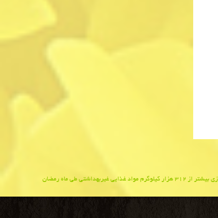
وگرم مواد غذایی غیربهداشتی طی ماه رمضان