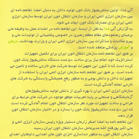
آنی غذا: اولین سانتریفیوژ بانك خون تولید داخل به دنبال امضاء تفاهم نامه ای
بین سازمان انرژی اتمی ایران و سازمان انتقال خون ایران توسط سازمان انرژی
اتمی ایران برای مصارف بانك خون ایجاد می شود.
به گزارش آنی
غذا
به نقل از ایسنا، این تفاهم نامه در امتداد عمل به وظیفه ملی
برمبنای رهنمودهای مقام معظم رهبری در خصوص پشتیبانی از تولیدات ملی و
پیرو مكاتبات و مذاكرات بین سازمان انرژی اتمی ایران و وزارت بهداشت،
درمان
و
آموزش
پزشكی منعقد شده است.
بر طبق این تفاهم نامه سازمان انتقال خون ایران برای تكمیل تجهیزات
استراتژیك خود اعلام نیاز برای ساخت ۵۰ عدد دستگاه سانتریفیوژ بانك خون
كرده است كه تا كنون این تجهیزات توسط شركت های خارجی ساخته و تأمین می
شده است. بر طبق این تفاهم نامه سازمان انرژی اتمی ایران با استفاده از
تجهیزات داخل و دانش بومی و به منظور رفع همیشگی وابستگی به شركت های
خارجی اعلام آمادگی كرده است.
سازمان انرژی اتمی ایران با بهره گیری از دانش تولید سانتریفیوژهای
آزمایشگاهی و صنعتی بر پایه تجربیات موفق موجود در شركت های مرتبط برای
طراحی و ساخت تجهیزات مورد نظر سازمان انتقال خون اعلام آمادگی كرده است
كه این ۵۰ عدد سانتریفیوژ بانك خون را بسازد و در اختیار سازمان انتقال خون
قرار دهد.
این تفاهم نامه به امضا اصغر زارعان دستیار ویژه رئیس سازمان انرژی اتمی و
علی اكبر پورفتح الله مدیرعامل سازمان انتقال خون ایران رسید.
سازمان انتقال خون به منظور جداسازی اجزای خون های اهدایی داوطلبان اهدای