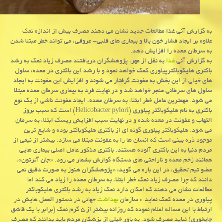
به گزارش آنی غذا مطالعات جدید نشان می دهند مصرف بیش از اندازه نمك
علاوه بر ایجاد فشار خون بالا و بیماری های قلبی- عروقی، می تواند خطر مبتلا شدن
به سرطان معده را افزایش دهد.
به گزارش آنی
غذا
به نقل از مهر، پژوهشگران دریافتند مصرف زیاد نمك به رشد
باكتری هلیكوباكترپیلوری كمك خواهد نمود و با رشد این باكتری در معده، سلول
های خیلی از این بخش به عفونت گرفتار می شوند و افزایش این عفونت به ایجاد
سلول های سرطانی منجر خواهد شد و در نهایت فرد به بیماری سرطان معده مبتلا
می شود. مهمترین عامل خطر ابتلاء به سرطان معده، ایجاد عفونت ناشی از یك نوع
باكتری به نام هلیكوباكتر پیلوری (Helicobacter pylori) است كه سبب بروز
التهاب و عفونت در معده شده و در نهایت سبب افزایش ریسك ابتلاء به سرطان
می شود. هلیكوباكتر پیلوری گونه ای از باكتری هلیكوباكتر بوده و شایع ترین
موجود ذره بینی است كه انسان ها را به عفونت مبتلا می سازد. بیشتر از نیمی از
مردم دنیا به این باكتری آلوده هستند. باكتری مذكور عامل اصلی بیماری هایی
همانند زخم معده و ناراحتی های دستگاه گوارش بشمار می رود. «جان آترتون»،
عضو تیم تحقیق، در این باره می گوید: «پژوهشگران هنوز به صورت دقیق نمی
دانند كه چرا مصرف زیاد نمك خطر ابتلاء به سرطان معده را زیاد می كند اما
مطالعات نشان می دهند كه امكان دارد نمك زیاد به رشد باكتری هلیكوباكتر
پیلوری در معده كمك نماید.» سازمان
بهداشت
جهانی در دستور العمل هایش در
ارتباط با این مساله اعلام نموده كه روزانه بیشتر از ۵ گرم نمك (برابر با یك قاشق
چایخوری) نباید مصرف شود. به باور خیلی از پزشكان مردم باید بدانند كه مصرف