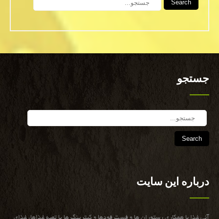
جستجو
Search
درباره این سایت
آنی غذا با همكاری رستوران ها و فست فودها و كیترینگ ها یا تهیه غذاها، غذای