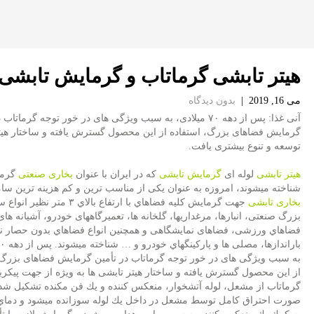
هیتر تابشی گرماتاب و گرمایش تابشی
می 16, 2019
|
بدون دیدگاه
آنی غذا: پس از دهه ۷۰ میلادی، به سبب ویژگی های در خور توجه گرماتا
گرمایش فضاهای بزرگ، استفاده از این محصول گسترش یافته و ساختار هیت
توسعه و تنوع بیشتری یافت.
هیتر تابشی
لوله ای
گرمایش تابشی
که در ایران با عنوان
بخاری صنعتی
گرما
شناخته میشوند، امروزه به عنوان یکی از مناسب ترین و کم هزینه ترین سام
بخاری تابشی
جهت گرمایش كليه فضاهاي با ارتفاع بالاي ۳ متر ن
بزرگ صنعتی، انبارها، مرغداريها، گلخانه ها، تعمیرگاههای خودرو، آشیانه های 
فضاهاي ورزشی، فضاهای نمایشگاهی و همچنین انواع فضاهاي بدون حصار ن
به سبب ویژگی های در خور توجه گرماتاب در تأمین گرمایش فضاهای بزرگ،
از این محصول گسترش یافته و ساختار هیتر تابشی ها به ویژه از جهت پیکربن
گرماتاب از مشعل، لوله آتشخوار، منعکس كننده و یك فن مکنده تشکیل شده
صورت احتراق کامل توسط مشعل در داخل یك لوله سوزانده میشود و دماي 