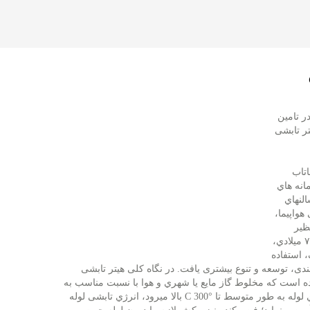
ب در تامین
ر تابشی
تاب
انه هاي
ظیر انواع سالنهاي
هواپیما،
ظیر
باراندازها، مصلی ها و پاركينگهاي خودرو و … شناخته میشوند. پس از دهه ۷۰ ميلادي،
 استفاده
دی، توسعه و تنوع بیشتری یافت. در نگاه کلی هیتر تابشی
 است كه مخلوط گاز مایع یا شهري و هوا با نسبت مناسب به
لوله به طور متوسط تا
C 300°
بالا میرود، انرژي تابشی لوله