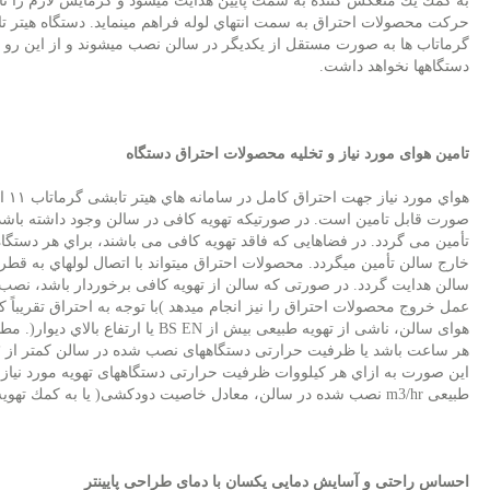
به كمك يك منعکس کننده به سمت پایین هدایت میشود و گرمایش لازم را تأم
حركت محصولات احتراق به سمت انتهاي لوله فراهم مینماید. دستگاه هیتر ت
گرماتاب ها به صورت مستقل از یکدیگر در سالن نصب میشوند و از این رو 
دستگاهها نخواهد داشت
.
تامین هوای مورد نیاز و تخلیه محصولات احتراق دستگاه
صورت قابل تامین است. در صورتیکه تهویه کافی در سالن وجود داشته باشد
تأمین می گردد. در فضاهایی كه فاقد تهویه كافی می باشند، براي هر دستگاه
سالن هدایت گردد. در صورتی که سالن از تهویه کافی برخوردار باشد، نص
عمل خروج محصولات احتراق را نیز انجام میدهد )با توجه به احتراق تقریبا
هوای سالن، ناشی از تهویه طبیعی بیش از
BS EN
یا ارتفاع بالاي دیوار(. مطابق با استاندارد 
این صورت به ازاي هر كيلووات ظرفیت حرارتی دستگاههای تهویه مورد نیاز می
طبیعی
m3/hr
نصب شده در سالن، معادل خاصیت دودکشی( یا به كمك تهویه 
احساس راحتی و آسایش دمایی یکسان با دمای طراحی پایینتر