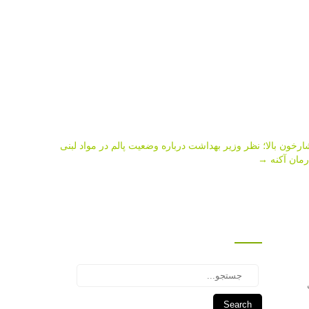
رمان آكنه
→
جستجو
Search