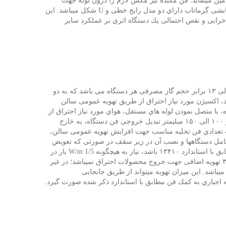
ین مینماید؛ فن مکنده نیز مکش لازم را درون لوله جهت
ابشی گرماتاب داراي دو مدل رایج خطی و
U
شکل میباشد. این
خرابی و نقص احتمالی یك دستگاه اثري بر عملکرد سایر
هواي مورد نیاز جهت احتراق کامل در سامانه هاي هیتر تابشی گرماتاب ۱۱ الی ۱۳ برابر حجم گاز مصرفی هر دستگاه می باشد كه به دو
، اکسیژن مورد نیاز احتراق از طریق تهویه عمومی سالن
، با متصل نمودن لوله هاي مستقل، هواي مورد نیاز احتراق از
خارج سالن تأمین میگردد. محصولات احتراق میتواند با اتصال لولهاي به قطر ۱۰۰ الی ۱۵۰ میلیمتر تبدیل خروجی فن دستگاه، به خارج
ب تعدادي فن تخلیه مناسب جهت افزایش تهویه عمومی سالن،
ً كامل دستگاهها و نصب آن در زیر سقف در صورتی که تعویض
۱۳۴۱۰ باشد، نیاز به هیچگونه
W/m 1/5
بار در
هر ساعت باشد یا ظرفیت حرارتی دستگاههای نصب شده در سالن كمتر از ۳ تهویه اضافی جهت خروج محصولات احتراق نمیباشد؛ در غیر
باشد. این میزان تهویه میتواند از طریق جابجایی
اجباري به كمك فن مطابق با استاندارد ذكر شده صورت گیرد
.