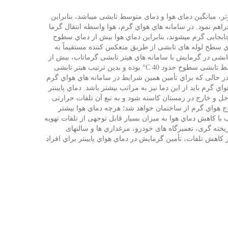
، میانگین دمای هوا و دمای متوسط تابشی میباشد، بنابراین
راهم نمود. در سامانه هاي هواي گرم، هوا واسطه انتقال گرما
ابجایی گرم میشوند، بنابراین دماي هوا بیش از دماي سطوح
اي سطح لوله های تابشی از طریق منعکس کننده مستقیماً به
تابشی در گرمایش با سامانه هاي هیتر تابشی گرماتاب، بیش از
ط تابشی سطوح حدود
°C 40
بوده و بدین ترتیب هیتر تابشی
 در حالی كه براي تأمین همین شرایط در سامانه هاي هواي گرم
اي گرم باید از این دما نیز به مراتب بیشتر باشد. دماي پایینتر
خل و خارج در زمستان كاسته شود و به تبع آن تلفات حرارتی
وج هواي گرم از ساختمان خواهد شد؛ هرچه دماي هوا بیشتر
 با كاهش دماي هوا به میزان بسیار قابل توجهی از تلفات تهویه
ریخته گری، تعمیرگاه های خودرو، مرغداري ها و سالنهای
ر كاهش تلفات، تأمین گرمایش در دماي هواي پایینتر براي افراد