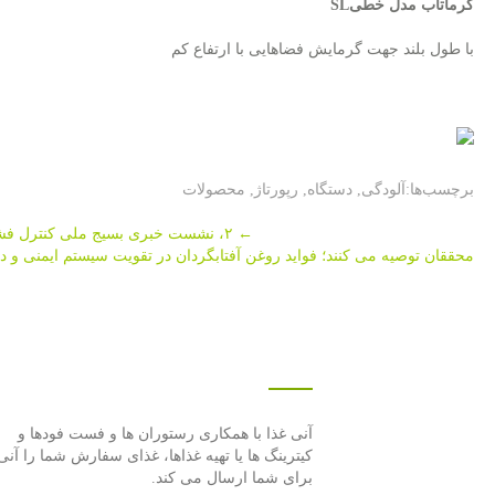
گرماتاب مدل خطی
SL
با طول بلند جهت گرمایش فضاهایی با ارتفاع کم
برچسب‌ها:
آلودگی
,
دستگاه
,
رپورتاژ
,
محصولات
Post
←
۲، نشست خبری بسیج ملی كنترل فشارخون بالا؛ نظر وزیر بهداشت درباره وضعیت پالم در مواد لبنی
محققان توصیه می كنند؛ فواید روغن آفتابگردان در تقویت سیستم ایمنی و د
navigation
درباره این سایت
آنی غذا با همكاری رستوران ها و فست فودها و
كیترینگ ها یا تهیه غذاها، غذای سفارش شما را آنی
برای شما ارسال می كند.