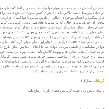
احساس آسایش دمایی به دمای مؤثر هوا وابسته است و از آنجا كه دماي مؤثر
در دمای متوسط تابشی بالاتر، با دماي هواي كمتر میتوان آسایش دمایی را ف
قرار میگیرد و اجسام موجود در سالن از طریق تماس با هوا انتقال حرارت ج
مجاور آن خواهد بود؛ در حالی كه در سامانه هاي هیتر تابشی گرماتاب، گرم
اجسام مجاور انتقال مییابد، از اینرو دماي سطوح و به تبع آن دماي متوسط 
دماي هواي سالن خواهد بود، به طوري كه در دماي هواي
°C
،
۱۶
دماي متوس
گرماتاب براي ساكنان آسایش دمایی را در دماي مؤثر
C 40°
تامین مینماید،
بایستی دماي هوا تا
C 40°
افزایش یابد؛ بنابراین دماي هواي گرم كننده هاي هو
هوا در سامانه هاي تابشی موجب خواهد شد تا اختلاف دما بین دماي طرح دا
در ساختمان )تلفات جداره ها و تهویه( كاهش یابد. تلفات تهویه نیز سبب خر
باشد، نرخ خروج انرژی از ساختمان بیشتر خواهد بود. در هیتر تابشی گرماتاب
کاسته می شود؛ این موضوع در سالنهایی با آلودگی زیاد نظیر صنایع فولاد و 
ورزشی که نیاز به تهویه بیشتری دارند، اهمیتی افزونتر خواهد یافت. علاوه ب
احساس آرامش و نشاط بیشتری را ایجاد خواهد كرد
.
گرماتاب
مدل
UT
با توان تابش زیاد جهت گرمایش فضای باز با ارتفاع بلند