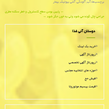
برچسب‌ها:
آب
,
آلودگی
,
آنتی بیوتیك
,
بیمار
Post
←
پایین بودن سطح كلسترول و خطر سكته مغزی
جراحی چال گونه می شود ولی به خون جگر شود
→
navigation
دوستان آنی غذا
خرید بک لینک
رپورتاژ آگهی
رپورتاژ آگهی تخصصی
حوزه های انتخابیه مجلس
فیش حج
قیمت بیسیم موتورولا