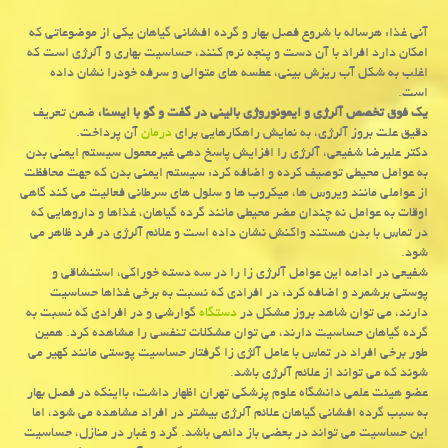
آنی غذا: هرساله با شروع فصل بهار و گرده افشانی گیاهان یكی از موضوعاتی كه
امكان دارد افراد با آن دست و پنجه نرم كنند، حساسیت بهاری و آلرژی است كه
اغلب به شكل آب ریزش بینی، عطسه های متوالی و سرفه خودرا نشان داده
است.
یك فوق تخصص آلرژی و ایمونوروژی بالینی در گفت و گو با
ایسنا،
ضمن تعریف
دقیق علت بروز آلرژی، به نمایش راهكارهایی برای
درمان
آن پرداخت.
دكتر علیرضا شفیعی، آلرژی را افزایش پاسخ دهی غیرمعمول سیستم ایمنی بدن
به عوامل محیطی توصیف كرده و اضافه كرد: سیستم ایمنی بدن كه جهت محافظت
از عواملی مانند ویروس ها، میكروب ها و سلول های سرطانی فعالیت می كند گاهی
اوقات به عوامل نه چندان مضر محیطی مانند گرده گیاهان، غذاها و داروهایی كه
در تماس با بدن هستند واكنش نشان داده است و علائم آلرژی در فرد ظاهر می
شود.
شفیعی در ادامه این عوامل آلرژی زا را در سه دسته خوراكی، استنشاقی و
پوستی برشمرد و اضافه كرد: در افرادی كه نسبت به برخی غذاها حساسیت
دارند، می توان شاهد بروز مشكل در
دستگاه
گوارشی و در افرادی كه نسبت به
گرده گیاهان حساسیت دارند، می توان مشكلات تنفسی را مشاهده كرد. همین
طور برخی افراد در تماس با عامل آلژی زا گرفتار حساسیت پوستی مانند كهیر می
شوند كه می تواند از علائم آلرژی باشد.
عضو هیئت علمی دانشگاه علوم پزشكی تهران اظهار داشت: بااینكه در فصل بهار
به سبب گرده افشانی گیاهان علائم آلرژی بیشتر در افراد مشاهده می شود، اما
این حساسیت می تواند در بعضی باز دائمی باشد. گرد و غبار در منازل، حساسیت