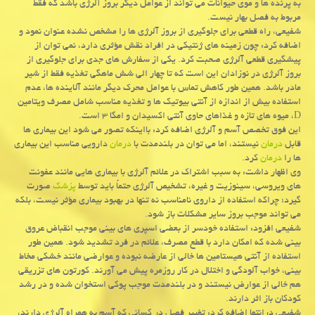
به پرنده ها و موی حیوانات می تواند از عوامل دیگر بروز آلرژی باشد كه فقط
مربوط به فصل بهار نیست.
شفیعی، راه قطعی برای جلوگیری از بروز آلرژی ها را مشخص نشده عنوان نمود و
اضافه كرد: چون زمینه های ژنتیكی در افراد نقش مؤثری دارد، نمی توان از
پیشگیری قطعی آلرژی صحبت كرد. یكی از سفارش های جدی برای جلوگیری از
بروز آلرژی در نوزادان این است كه تا چهار الی شش ماهگی تغذیه فقط از شیر
مادر باشد. همین طور كاهش تماس با عوامل محرك دیگر مانند آلاینده ها، عدم
استفاده بیش از اندازه از آنتی بیوتیك ها و تغذیه مناسب شامل مصرف ویتامین
D، میوه های تازه و غذاهای حاوی آنتی اكسیدان و امگا ۳ است.
این فوق تخصص آسم و آلرژی اضافه كرد: بااینكه تصور می شود این بیماری ها
قابل
درمان
نیستند، اما می توان در بلندمدت با
درمان
دارویی مناسب این بیماری
ها را
درمان
كرد.
وی اظهار داشت: به سبب اشتراك در علائم آلرژی با بیماری هایی مانند عفونت
های ویروسی، سینوزیت و غیره، تشخیص آلرژی حتماً باید توسط
پزشك
صورت
گیرد؛ چراكه استفاده از داروی نامناسب نه تنها در بهبود بیماری مؤثر نیست، بلكه
می تواند موجب بروز سایر مشكلات باز شود.
شفیعی افزود: استفاده خودسر از بعضی اسپری های بینی موجب انقباض عروق
بینی شده كه امكان دارد با قطع مصرف، علائم در فرد تشدید شود. همین طور
استفاده از آنتی هیستامین ها خالی از عارضه نبوده و عوارضی مانند خشكی مخاط
بینی، خواب آلودگی و اختلال در كار روزمره پیش می آورند. كورتون های تزریقی
هم خالی از عوارض نیستند و در بلندمدت موجب پوكی استخوان شده و در رشد
كودكان باز اثر دارند.
شفیعی درانتها اضافه كرد: تغییر فصل در كسانی كه آسم به همراه آلرژی دارند،