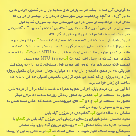
به گزارش آنی غذا با اینكه اثرات بارش های شدید باران در كشور، خرابی هایی
به بار آورد، اما آنچه پرجمعیت ترین شهرستان مازندران را بیشتر از خرابی ها
متاثر كرد، اثرات بعد از سیل در این شهرستان بود، به صورتی كه به قول
مسئولان با افزایش كدورت آب سدالبرز كه تامین كننده یك سوم آب آشامیدنی
بابل بود، تصفیه خانه موقت این شهرستان از كار افتاد.
این در شرایطی است كه این تصفیه خانه، مسئولیت تصفیه
آب
را تا زمان بهره
برداری از تصفیه خانه اصلی شهرهای گروه الف بر عهده خواهد داشت، تصفیه
خانه ای كه در بهترین حالت، نمی تواند بیشتر از ۲۰ MTU كدورت
آب
را تصفیه
كند در صورتی كه در سیل اخیر كدورت
آب
به ۱۰۰ MTU هم رسید.
تصفیه خانه جدید شهرهای گروه الف هم به قول مسئولان تا به الان به پیشرفت
فیزیكی ۶۵ درصدی داشته و الان به ۱۰۰ میلیارد تومان اعتبار برای تكمیل پروژه
نیاز دارد؛ پروژه ای كه گفته می شود از زمان تخصیص اعتبار، حداقل ۷ تا ۸ ماه
ساخت آن زمان خواهد برد.
اما این بی آبی مردم بابل، اثراتی هم به همراه داشت؛ باآنكه برخی از مردم بابل
مجبور به استفاده از
آب
معدنی به منظور زندگی روزانه شدند اما برخی دیگر
مجبور به استفاده از
آب
چاه و
آب
های غیربهداشتی شدند كه امكان مبتلا شدن به
بیماری های عفونی را زیاد می كند.
مشكل ۱۰ ساله تامین
آب
آشامیدنی در مرزون آباد بابل
مجید محسنی، عضو شورای روستای درویش خیل مرزون آباد بابل در
گفتگو
با
ایسنا با اشاره به اینكه مشكل
آب
۷ روستای مرزون آباد بابل، یك مشكل
همیشگی بوده است، اظهار نمود: ۱۰ سالی است كه
آب
لوله كشی به این ۷ روستا