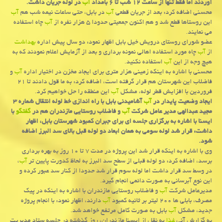
آوردند اما فقط تنها از ساعت ۱۲ شب تا ۶ بامداد
آب
در لوله جریان داشت.
محسنی اضافه كرد: بعد از جریان قطعی
آب
در بابل، حتی ساعات نیمه شب هم
آب
این روستاها قطع شد و هم اكنون جمعیتی حدودا ۵ هزار نفره از
آب
چاه استفاده
می نمایند.
عضو شورای روستای درویش خیل بابل اظهار نمود: دو سال پیش اداره
بهداشت
از
آب
چاه مورد استفاده اهالی نمونه برداری و بعد از آزمایش اعلام نمودند كه به
هیچ وجه از این
آب
استفاده نكنید.
محسنی با اشاره به اینكه زمینی هزار متری برای ایجاد مخزن در اختیار اداره
آب
و
فاضلاب این شهرستان هم قرار گرفته است، اضافه كرد: به ما قول دادند تا ۲۱
فروردین با افزایش قطر لوله، مشكل
آب
این منطقه را حل خواهیم كرد.
ایجاد وضعیت پایدار در
آب
آشامیدنی بابل با راه اندازی خط لوله انتقال شماره ۳
مجید عبدالهی مدیر عامل شركت
آب
و فاضلاب روستایی مازندران هم در
گفتگو
با
ایسنا با اشاره به برگزاری جلسه ای برای جبران كمبود شهرستان بابل، اظهار
داشت: قرار شد لوله سومی به همان ابعاد دو لوله قبل بالای سد البرز اضافه
شود.
وی با اشاره به اینكه قرار شد این پروژه در مدت ۷ تا ۱۰ روز به بهره برداری
برسد، اضافه كرد: دو لوله قبلی از سطح سد البرز به لحاظ كدورت پایین تر
آب
،
در وسط سد قرار داشت اما لوله سوم قرار شد حدودا از كنار سد عبور كرده و
این نوع آبرسانی به صورت دائمی انجام گیرد.
مدیرعامل شركت
آب
و فاضلاب روستایی مازندران با اشاره به اینكه در پیك
مصرف، بابلی ها ۲۰۰ لیتر بر ثانیه كمبود
آب
دارند، اظهار نمود: با انجام پروژه
جدید، مشكل
آب
بابل به صورت كامل مرتفع خواهد شد.
به گزارش آنی
غذا
به نقل از ایسنا مازندران، روز گذشته در جلسه ستاد مدیریت