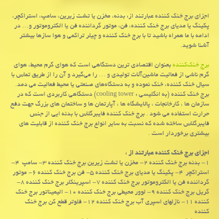
اجزای برج خنك كننده عبارتند از: بدنه، مخزن یا تشت زیرین، سامپ، استراكچر،
پكینگ یا مدیای برج خنك كننده، فن، موتور گرداننده فن یا الكتروموتور و… در
ادامه با ما همراه باشید تا با برج خنك كننده و چیلر تراكمی و هوا سازها بیشتر
آشنا شوید.
برج خنک‌کننده
بعنوان اقتصادی ترین دستگاهی است که هوای گرم محیط، هوای
گرم ناشی از فعالیت ماشین‌آلات تولیدی و … را می‌گیرد و آن را از طریق تماس با
سیال خنک کننده، خنک نموده و به دستگاه‌های صنعتی یا محیط فعالیت می دمد.
برج خنک کننده (به انگلیسی : cooling tower) دستگاهی کاربردی است که در
سازمان ها ، کارخانجات ، پالایشگاه ها ، آپارتمان ها و ساختمان های بزرگ جهت دفع
حرارت استفاده می شود . برج خنک کننده فایبرگلاس با بدنه ایی از جنس
فایبرگلاس ساخته شده که نسبت به سایر انواع برج خنک کننده از قابلیت های
بیشتری برخوردار است .
اجزای برج خنک کننده عبارتند از
:
۱- بدنه برج خنک کننده ۲- مخزن یا تشت زیرین برج خنک کننده ۳- سامپ 4-
استراکچر 4- پکینگ یا مدیای برج خنک کننده ۵- فن برج خنک کننده ۶- موتور
گرداننده فن یا الکتروموتور برج خنک کننده ۷- اسپرینکلر برج خنک کننده ۸-
گریل برج خنک کننده ۹- لوور محیطی برج خنک کننده ۱۰- الیمیناتور برج خنک
کننده ۱۱- نازلهای اسپری آب برج خنک کننده ۱۲- فلوتر قطع کن برج خنک
کننده