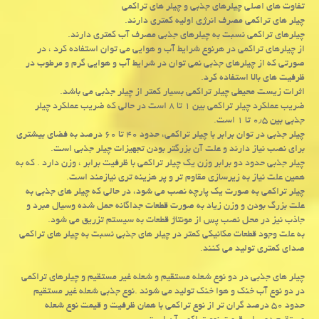
تفاوت های اصلی چیلرهای جذبی و چیلر های تراکمی
چیلر های تراکمی مصرف انرژی اولیه کمتری دارند.
چیلرهای تراکمی نسبت به چیلرهای جذبی مصرف آب کمتری دارند.
از چیلرهای تراکمی در هرنوع شرایط آب و هوایی می توان استفاده کرد ، در
صورتی که از چیلرهای جذبی نمی توان در شرایط آب و هوایی گرم و مرطوب در
ظرفیت های بالا استفاده کرد.
اثرات زیست محیطی چیلر تراکمی بسیار کمتر از چیلر جذبی می باشد.
ضریب عملکرد چیلر تراکمی بین ۱ تا ۸ است در حالی که ضریب عملکرد چیلر
جذبی بین ۰٫۵ تا ۱ است.
چیلر جذبی در توان برابر با چیلر تراکمی، حدود ۴۰ تا ۶۰ درصد به فضای بیشتری
برای نصب نیاز دارند و علت آن بزرگتر بودن تجهیزات چیلر جذبی است.
چیلر جذبی حدود دو برابر وزن یک چیلر تراکمی با ظرفیت برابر ، وزن دارد . که به
همین علت نیاز به زیرسازی مقاوم تر و پر هزینه تری نیازمند است.
چیلر تراکمی به صورت یک پارچه نصب می شود، در حالی که چیلر های جذبی به
علت بزرگ بودن و وزن زیاد به صورت قطعات جداگانه حمل شده وسیال مبرد و
جاذب نیز در محل نصب پس از مونتاژ قطعات به سیستم تزریق می شود.
به علت وجود قطعات مکانیکی کمتر در چیلر های جذبی نسبت به چیلر های تراکمی
صدای کمتری تولید می کنند.
چیلر های جذبی در دو نوع شعله مستقیم و شعله غیر مستقیم و چیلرهای تراکمی
در دو نوع آب خنک و هوا خنک تولید می شوند .نوع جذبی شعله غیر مستقیم
حدود ۵۰ درصد گران تر از نوع تراکمی با همان ظرفیت و قیمت نوع شعله