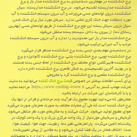
برج خنک‌کننده در مهم‌ترین دسته‌بندی به برج خنک‌کننده مدار باز و برج
خنک‌کننده مداربسته تقسیم می‌شود. در برج خنک‌کننده مداربسته، سیال
خنک‌کننده درون لوله‌های مسی می‌چرخد و آب درون سیستم خنک‌کننده با آب
مورد استفاده جهت خنک کاری تماس ندارد. سرمای مورد نیاز برای خنک شدن
سیال درون سیکل بسته این نوع برج خنک‌کننده از طریق لوله‌های مسی (بهترین
رسانای دما) از بیرون به داخل سیستم بسته منتقل می‌شود.
برج خنک‌کننده مدار باز این محدودیت را ندارد و آب درون سیستم خنک‌کننده
مرتب با آب جبرانی ترکیب می‌شود.
در دسته‌بندی مهم بعدی جنس بدنه برج خنک‌کننده مدنظر قرار می‌گیرد.
برج خنک‌کننده چوبی، برج خنک‌کننده بتنی، برج خنک‌کننده گالوانیزه و برج
خنک‌کننده فایبرکلاس انواع مختلف برج خنک‌کننده از لحاظ جنس بدنه هستند.
و در نهایت آخرین تقسیم‌بندی به شکل ظاهری برج خنک‌کننده اشاره دارد
برج خنک‌کننده مکعبی و برج خنک‌کننده گرد یا مخروطی
برای کسب اطلاعات بیشتر در خصوص
قیمت برج خنک کننده
می‌توانید به سایت
شرکت مهتاب گستر به آدرس https://www.cooling-tower.ir مراجعه نمائید
و یا با کارشناسان این شرکت در ارتباط باشید.
همان‌طور که می‌دانید تهویه مطبوع یک فرآیند چند مرحله‌ای و فراتر از تنها یک
برج خنک کننده است که طی آن عملیات مختلف به صورت همزمان صورت می‌گیرد.
هوای مطبوع تولید می‌شود، حرکت می‌کند و به مکان‌های مورد نظر منتقل می‌شود.
گرمایش و سرمایش موردنیاز از یک واحد مرکزی بزرگ و یا یک واحد کوچک در
پشت‌بام تأمین می‌گردد. پارامترهایی نظیر دما، رطوبت، جهت هوا، کیفیت هوا،
صدا، اختلاف فشار در یک فضا کنترل می‌شود و به مقادیر از پیش تعیین‌شده
می‌رسد تا راحتی و سلامت ساکنان در یک محیط مسکونی و اداری و یا محصولات