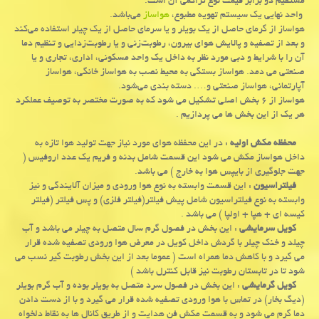
مستقیم دو برابر قیمت نوع تراکمی آن است.
واحد نهایی یک سیستم تهویه مطبوع،
هواساز
می‌باشد.
هواساز از گرمای حاصل از یک بویلر و یا سرمای حاصل از یک چیلر استفاده می‌کند
و بعد از تصفیه و پالایش هوای بیرون، رطوبت‌زنی و یا رطوبت‌زدایی و تنظیم دما
آن را با شرایط و دبی مورد نظر به داخل یک واحد مسکونی، اداری، تجاری و یا
صنعتی می دمد. هواساز بستگی به محیط نصب به هواساز خانگی، هواساز
آپارتمانی، هواساز صنعتی و…. دسته بندی می‌شود.
هواساز از ۶ بخش اصلی تشکیل می شود که به صورت مختصر به توصیف عملکرد
هر یک از این بخش ها می پردازیم .
محفظه مکش اولیه
: در این محفظه هوای مورد نیاز جهت تولید هوا تازه به
داخل هواساز مکش می شود این قسمت شامل بدنه و فریم یک عدد اروفیس (
جهت جلوگیری از بایپس هوا به خارج ) می باشد.
فیلتراسیون
: این قسمت وابسته به نوع هوا ورودی و میزان آلایندگی و نیز
وابسته به نوع فیلتراسیون شامل پیش فیلتر(فیلتر فلزی) و پس فیلتر (فیلتر
کیسه ای + هپا + اولپا ) می باشد .
کویل سرمایشی
: این بخش در فصول گرم سال متصل به چیلر می باشد و آب
چیلد و خنک چیلر با گردش داخل کویل در معرض هوا ورودی تصفیه شده قرار
می گیرد و با کاهش دما همراه است ( عموما بعد از این بخش رطوبت گیر نسب می
شود تا در تابستان رطوبت نیز قابل کنترل باشد )
کویل گرمایشی
: این بخش در فصول سرد متصل به بویلر بوده و آب گرم بویلر
(دیگ بخار) در تماس با هوا ورودی تصفیه شده قرار می گیرد و با از دست دادن
دما گرم می شود و به قسمت مکش فن هدایت و از طریق کانال ها به نقاط دلخواه