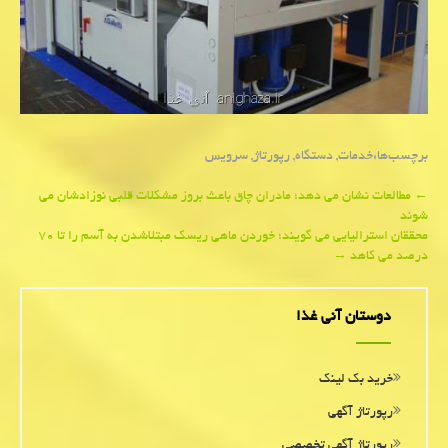
برچسب‌ها:
خدمات
,
دستگاه
,
رپورتاژ
,
سرویس
Post
←
مطالعات نشان می دهد؛ مادران چاق باعث بروز مشكلات قلبی نوزادشان می
شوند
navigation
محققان استرالیایی می گویند؛ خوردن ماهی ریسك مبتلاشدن به آسم را تا ۷۰
درصد می كاهد
→
دوستان آنی غذا
خرید بک لینک
رپورتاژ آگهی
رپورتاژ آگهی تخصصی