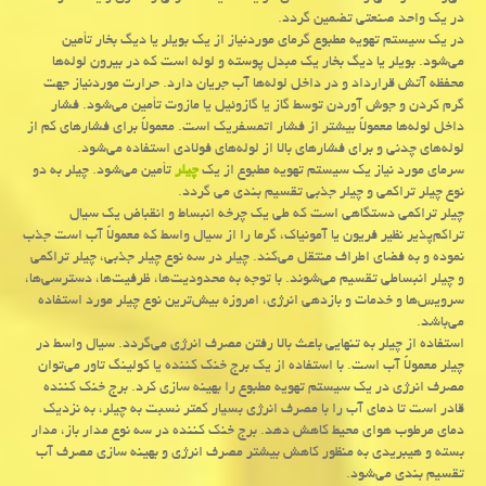
در یک واحد صنعتی تضمین گردد.
در یک سیستم تهویه مطبوع گرمای موردنیاز از یک بویلر یا دیگ بخار تأمین
می‌شود. بویلر یا دیگ بخار یک مبدل پوسته و لوله است که در بیرون لوله‌ها
محفظه آتش قرارداد و در داخل لوله‌ها آب جریان دارد. حرارت موردنیاز جهت
گرم کردن و جوش آوردن توسط گاز یا گازوئیل یا مازوت تأمین می‌شود. فشار
داخل لوله‌ها معمولاً بیشتر از فشار اتمسفریک است. معمولاً برای فشارهای کم از
لوله‌های چدنی و برای فشارهای بالا از لوله‌های فولادی استفاده می‌شود.
سرمای مورد نیاز یک سیستم تهویه مطبوع از یک
چیلر
تأمین می‌شود. چیلر به دو
نوع چیلر تراکمی و چیلر جذبی تقسیم بندی می گردد.
چیلر تراکمی دستگاهی است که طی یک چرخه انبساط و انقباض یک سیال
تراکم‌پذیر نظیر فریون یا آمونیاک، گرما را از سیال واسط که معمولاً آب است جذب
نموده و به فضای اطراف منتقل می‌کند. چیلر در سه نوع چیلر جذبی، چیلر تراکمی
و چیلر انبساطی تقسیم می‌شوند. با توجه به محدودیت‌ها، ظرفیت‌ها، دسترسی‌ها،
سرویس‌ها و خدمات و بازدهی انرژی، امروزه بیش‌ترین نوع چیلر مورد استفاده
می‌باشد.
استفاده از چیلر به تنهایی باعث بالا رفتن مصرف انرژی می‌گردد. سیال واسط در
چیلر معمولاً آب است. با استفاده از یک برج خنک کننده یا کولینگ تاور می‌توان
مصرف انرژی در یک سیستم تهویه مطبوع را بهینه سازی کرد. برج خنک کننده
قادر است تا دمای آب را با مصرف انرژی بسیار کمتر نسبت به چیلر، به نزدیک
دمای مرطوب هوای محیط کاهش دهد. برج خنک کننده در سه نوع مدار باز، مدار
بسته و هیبریدی به منظور کاهش بیشتر مصرف انرژی و بهینه سازی مصرف آب
تقسیم بندی می‌شود.