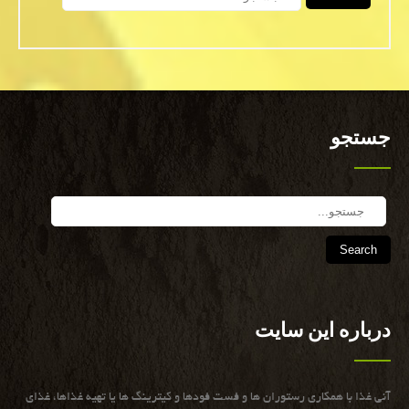
جستجو
Search
درباره این سایت
آنی غذا با همكاری رستوران ها و فست فودها و كیترینگ ها یا تهیه غذاها، غذای