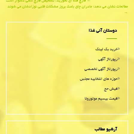
Post
←
قارچ فله ای نخورید، تشخیص قارچ سمی دشوار است
مطالعات نشان می دهد؛ مادران چاق باعث بروز مشكلات قلبی نوزادشان می شوند
navigation
→
دوستان آنی غذا
خرید بک لینک
رپورتاژ آگهی
رپورتاژ آگهی تخصصی
حوزه های انتخابیه مجلس
فیش حج
قیمت بیسیم موتورولا
آرشیو مطالب