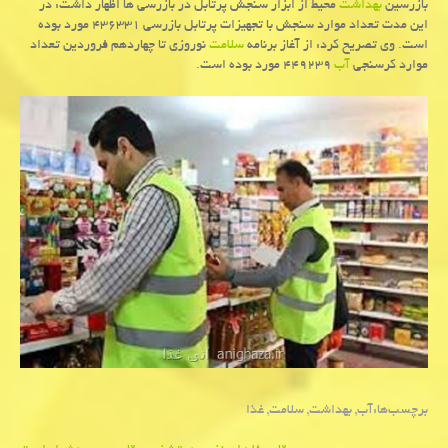
بازرسین
بهداشت
محیط از ابزار سنجش پرتابل در بازرسی ها اظهار داشت: در
این مدت تعداد موارد سنجش با تجهیزات پرتابل بازرسی ۴۳۶۳۳۱ مورد بوده
است. وی تصریح كرد: از آغاز برنامه
سلامت
نوروزی تا چهاردهم فروردین تعداد
موارد كرسنجی
آب
۴۴۹۲۳۹ مورد بوده است.
برچسب‌ها:
آب
,
بهداشت
,
سلامت
,
غذا