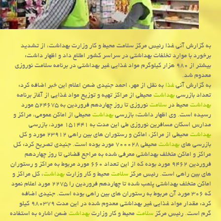
به گزارش آنی غذا رئیس مركز سلامت محیط و كار وزارت بهداشت، از تشدید
برخورد با موارد تخلفات بهداشتی در سراسر كشور اطلاع داد و اظهار داشت:
بیشتر از ۹۸۰ هزار كیلوگرم مواد غذایی غیر بهداشتی در برنامه سلامت نوروزی
معدوم شد.
به گزارش آنی
غذا
به نقل از مهر، احمد جنیدی ضمن اعلام این خبر اضافه كرد:
تعداد بازرسی
بهداشت
محیطی از مراكز تهیه و توزیع مواد غذایی از آغاز برنامه
بهداشت
محیط در
سلامت
نوروزی تا روز چهاردهم فروردین به ۵۲۴۶۷۵ مورد
رسیده است. وی اظهار داشت: بازرسی
بهداشت
محیطی از اماكن عمومی، مراكز و
مدارس اسكان مسافرین نوروزی طی این مدت به ۱۵۱۴۴۱ مورد، بازرسی
بهداشت
محیطی از مراكز، اماكن و رستوران های بین راهی ۲۳۹۱۲ مورد و كل
بازرسی های
بهداشت
محیطی ۷۰۰۰۲۸ مورد بوده است. جنیدی تصریح كرد: كل
مراكز و اماكن متخلف بهداشتی معرفی شده به مراجع قضائی تا روز چهاردهم
فروردین ۹۴۶۲ مورد بوده كه از این تعداد ۶۶۰ مورد مربوط به مراكز و رستوران
های بین راهی است. رئیس مركز
سلامت
محیط و كار وزارت
بهداشت
، كل مراكز و
اماكن متخلف بهداشتی پلمب شده تا چهاردهم فروردین را ۲۲۷۵ مورد اعلام نمود
كه ۳۰۶ مورد آن مربوط به رستوران های بین راهی بوده است. جنیدی اضافه
كرد: مقدار مواد غذایی غیر بهداشتی معدوم شده در این مدت ۹۸۰۳۷۹ كیلو
گرم است. رئیس مركز
سلامت
محیط و كار وزارت
بهداشت
ضمن اشاره به استفاده