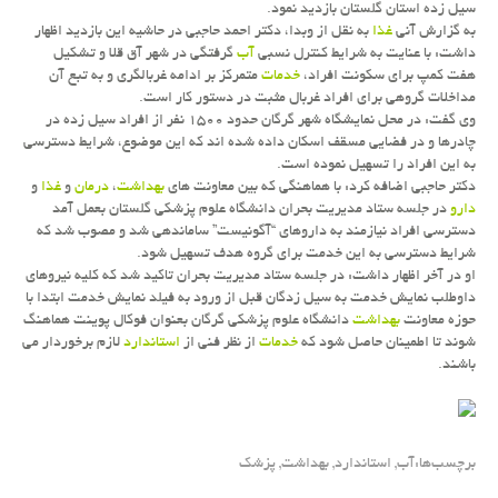
سیل زده استان گلستان بازدید نمود.
به گزارش آنی
غذا
به نقل از وبدا، دكتر احمد حاجبی در حاشیه این بازدید اظهار
داشت: با عنایت به شرایط كنترل نسبی
آب
گرفتگی در شهر آق قلا و تشكیل
هفت كمپ برای سكونت افراد،
خدمات
متمركز بر ادامه غربالگری و به تبع آن
مداخلات گروهی برای افراد غربال مثبت در دستور كار است.
وی گفت: در محل نمایشگاه شهر گرگان حدود ۱۵۰۰ نفر از افراد سیل زده در
چادرها و در فضایی مسقف اسكان داده شده اند كه این موضوع، شرایط دسترسی
به این افراد را تسهیل نموده است.
دكتر حاجبی اضافه كرد: با هماهنگی كه بین معاونت های
بهداشت
،
درمان
و
غذا
و
دارو
در جلسه ستاد مدیریت بحران دانشگاه علوم پزشكی گلستان بعمل آمد
دسترسی افراد نیازمند به داروهای “آگونیست” ساماندهی شد و مصوب شد كه
شرایط دسترسی به این خدمت برای گروه هدف تسهیل شود.
او در آخر اظهار داشت: در جلسه ستاد مدیریت بحران تاكید شد كه كلیه نیروهای
داوطلب نمایش خدمت به سیل زدگان قبل از ورود به فیلد نمایش خدمت ابتدا با
حوزه معاونت
بهداشت
دانشگاه علوم پزشكی گرگان بعنوان فوكال پوینت هماهنگ
شوند تا اطمینان حاصل شود كه
خدمات
از نظر فنی از
استاندارد
لازم برخوردار می
باشند.
برچسب‌ها:
آب
,
استاندارد
,
بهداشت
,
پزشك