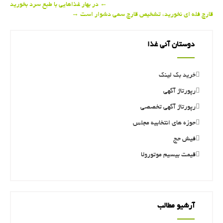
Post
←
در بهار غذاهایی با طبع سرد بخورید
قارچ فله ای نخورید، تشخیص قارچ سمی دشوار است
→
navigation
دوستان آنی غذا
خرید بک لینک
رپورتاژ آگهی
رپورتاژ آگهی تخصصی
حوزه های انتخابیه مجلس
فیش حج
قیمت بیسیم موتورولا
آرشیو مطالب