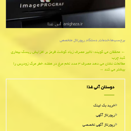
برچسب‌ها:
خدمات
,
دستگاه
,
رپورتاژ
,
متخصص
Post
←
محققان می گویند؛ تاثیر مصرف زیاد گوشت قرمز بر افزایش ریسك بیماری
كبد چرب
navigation
مطالعات نشان می دهد مصرف ۳ عدد تخم مرغ در هفته، خطر مرگ زودرس را
بیشتر می كند
→
دوستان آنی غذا
خرید بک لینک
رپورتاژ آگهی
رپورتاژ آگهی تخصصی