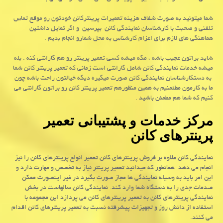
شما میتونید به صورت شفاف هزینه تعمیرات پرینترکانن خودتون رو موقع تماس
تلفنی و صحبت با کارشناسان نمایندگی کانن بپرسین و اگر تمایل داشتین
هماهنگی های لازم برای اعزام کارشناس به محل شمارو انجام بدیم .
شاید براتون عجیب باشه ، مگه میشه کسی تعمیر پرینتر رو هم گارانتی کنه . بله
میشه خدمات نمایندگی کانن شامل گارانتی است زمانی که تعمیر پرینتر کانن شما
به دستکارشناسان نمایندگی کانن صورت میگیره دیگه خیالتون راحت باشه چون
ما به کارمون مطئمنیم به همین منظورهم تعمیر پرینتر کانن رو براتون گارانتی می
کنیم که شما هم مطمئن باشید .
مرکز خدمات و پشتیبانی تعمیر
پرینترهای کانن
نمایندگی کانن علاوه بر فروش پرینترهای کانن تعمیر انواع پرینترهای کانن را نیز
انجام می دهد. همانطور که میدانید تعمیر پرینتر نیاز به تخصص و مهارت دارد و
این امر باید به وسیله نمایندگی ها مجاز صورت بگیرد در غیر اینصورت ممکن
صدمات جدی را به دستگاه شما وارد کند. نمایندگی کانن سالهاست در بخش
نمایندگی پرینترهای کانن به تعمیر پرینترهای کانن می پردازد این مجموعه با
استفاده از دانش روز و تجهیزات پیشرفته نسبت به تعمیر پرینترهای کانن اقدام
می کنند.