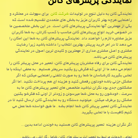
نمایندگی پرینترهای کانن
نمایندگی کانن به دلیل تنوع در تولیدات
شرکت کانن
برای سهولت در عملکرد و
راهنمایی هرچه بهتر کاربران عزیز به بخش های متعددی تقسیم شده است که
یکی از مهمترین آنها نمایندگی پرینترهای کانن است. در این بخش متخصصین ما
در خصوص خرید انواع پرینترهای کانن مناسب با کسب کارتان، به شما کاربران
عزیز مشاوره لازم را خواهند داد. نمایندگی پرینترهای کانن به شما این امکان را
می دهد تا در امر خرید پرینتر، بهترین انتخاب را داشته باشید زیرا رضایت
مشتری و اصل مشتری مداری از مهمترین و کلیدی ترین اصول در نمایندگی
پرینترهای کانن می باشد.
نمایندگی کانن برای رفاه مشتریان پرینترهای کانن، تعمیر در محل پرینتر کانن را
انجام می دهد ما از اونی که فکرش رو بکنید سریعتر هستیم . به محض اینکه با ما
تماس بگیرید کارشناسان ما شما رو به صورت تلفنی راهنمایی میکنن که اگر
مشکل جزئی باشه خودتون رفعش کنید و هزینه ای هم پرداخت نکنید .اما اگر
مشکلتون جدی بود نگران نباشید متخصص های تعمیر پرینترهای کانن ما به
سرعت ، خودشون رو به محل شما میرسونن و زودتر از اونی که فکرشو بکنین
مشکل رو برطرف میکنن . میتونید دستگاه رو به نمایندگی کانن ارسال کنید تا در
نمایندگی کانن تعمیر پرینتر کانن شما انجام بشه . ما طبق خواسته شما عمل می
کنیم کافیست با ما تماس بگیرید.
اگر نگران هزینه تعمیر پرینترهای کانن هستید به خوندن ادامه بدین ..
تمامی خدمات مرتبط به تعمیرات پرینترهای کانن شامل گارانتی می باشد .