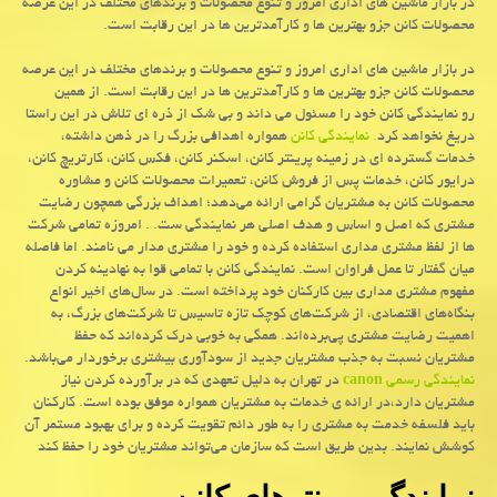
در بازار ماشین های اداری امروز و تنوع محصولات و برندهای مختلف در این عرصه
محصولات كانن جزو بهترین ها و كارآمدترین ها در این رقابت است.
در بازار ماشین های اداری امروز و تنوع محصولات و برندهای مختلف در این عرصه
محصولات کانن جزو بهترین ها و کارآمدترین ها در این رقابت است. از همین
رو نمایندگی کانن خود را مسئول می داند و بی شک از ذره ای تلاش در این راستا
دریغ نخواهد کرد
. نمایندگی کانن
همواره اهدافی بزرگ را در ذهن داشته،
خدمات گسترده ای در زمینه پرینتر کانن، اسکنر کانن، فکس کانن، کارتریچ کانن،
درایور کانن، خدمات پس از فروش کانن، تعمیرات محصولات کانن و مشاوره
محصولات کانن به مشتریان گرامی ارائه می‌دهد؛ اهداف بزرگی همچون رضایت
مشتری که اصل و اساس و هدف اصلی هر نمایندگی ست. . امروزه تمامی شرکت
ها از لفظ مشتری مداری استفاده کرده و خود را مشتری مدار می نامند. اما فاصله
میان گفتار تا عمل فراوان است. نمایندگی کانن با تمامی قوا به نهادینه کردن
مفهوم مشتری مداری بین کارکنان خود پرداخته است. در سال‌های اخیر انواع
بنگاه‌های اقتصادی، از شرکت‌های کوچک تازه‌ تاسیس تا شرکت‌های بزرگ، به
اهمیت رضایت مشتری پی‌برده‌اند. همگی به خوبی درک کرده‌اند که حفظ
مشتریان نسبت به جذب مشتریان جدید از سودآوری بیشتری برخوردار می‌باشد.
نمایندگی رسمی
canon
در تهران به دلیل تعهدی که در برآورده کردن نیاز
مشتریان دارد،در ارائه ی خدمات به مشتریان همواره موفق بوده است. کارکنان
باید فلسفه خدمت به مشتری را به طور دائم تقویت کرده و برای بهبود مستمر آن
کوشش نمایند. بدین طریق است که سازمان می‌تواند مشتریان خود را حفظ کند