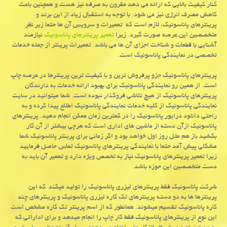
کنار کیفیت بالایی که ارائه می دهد مقرون به صرفه نیز هست و همچنین باعث
کاهش مصرف انرژی نیز می شود. با توجه به استقبال زیاد از این برند و
پرینترهای پاناسونیک، لازم است که تعمیرات و سرویس آن ها حتما زیر نظر
متخصصین این عرصه صورت گیرد. زیرا
تعمیر پرینترهای پاناسونیک
نیازمند
آشنایی با قطعات و شناخت اجزای آن ها می باشد. تعمیرات پرینتر از جمله خدمات
تخصصی در نمایندگی پاناسونیک است.
پرینترهای پاناسونیک جزو پرفروش ترین و با کیفیت ترین پرینترها در عرصه چاپ
است. از همین رو نمایندگی پاناسونیک برای بهبود ارائه خدمات به دارندگان
پرینترهای پاناسونیک از هیچ تلاشی فروگذار نبوده است. شما میتوانید در سایت
نمایندگی پاناسونیک از کلیه خدمات نمایندگی پاناسونیک اطلاع پیدا کرده و به
راحتی دانلود درایور پاناسونیک را در کمترین زمان ممکن انجام دهید. پرینترهای
پاناسونیک ازآن دسته از ماشین های اداری است که هرچی بیشتر از آن کار
بکشید باز هم مثل روز اول خواهد بود و اگر زمانی برای پرینتر پاناسونیک شما
مشکلی پیش آمد حتما با نمایندگی پرینترهای پاناسونیک تماس حاصل فرمایید
زیرا تعمیر پرینترهای پاناسونیک نیاز به تخصص ویژه دارد و تعمیر آن باید به
دست متخصصین این حوزه باشد.
شرکت پاناسونیک فقط پرینترهای لیزری پاناسونیک را تولید میکند که این
پرینترها ها به دو دسته پرینترهای تک کاره لیزری پاناسونیک و پرینترهای چند
کاره پاناسونیک تقسیم میشوند. همانطور که از اسم پرینتر تک کاره مشخص است
این نوع از پرینترهای پاناسونیک فقط کار چاپ را انجام میدهد و برای اداراتی که