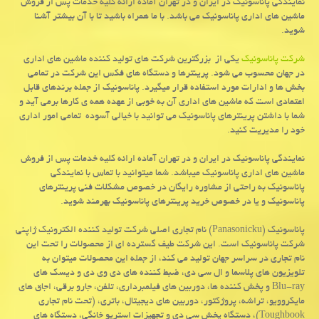
نمایندگی پاناسونیك در ایران و در تهران آماده ارائه كلیه خدمات پس از فروش
ماشین های اداری پاناسونیك می باشد. با ما همراه باشید تا با آن بیشتر آشنا
شوید.
شرکت پاناسونیک
یکی از بزرگترین شرکت های تولید کننده ماشین های اداری
در جهان محسوب می شود. پرینترها و دستگاه های فکس این شرکت در تمامی
بخش ها و ادارات مورد استفاده قرار میگیرد. پاناسونیک از جمله برندهای قابل
اعتمادی است که ماشین های اداری آن به خوبی از عهده همه ی کارها برمی آید و
شما با داشتن پرینترهای پاناسونیک می توانید با خیالی آسوده تمامی امور اداری
خود را مدیریت کنید.
نمایندگی پاناسونیک در ایران و در تهران آماده ارائه کلیه خدمات پس از فروش
ماشین های اداری پاناسونیک میباشد. شما میتوانید با تماس با نمایندگی
پاناسونیک به راحتی از مشاوره رایگان در خصوص مشکلات فنی پرینترهای
پاناسونیک و یا در خصوص خرید پرینترهای پاناسونیک بهرمند شوید.
پاناسونیک (
Panasonicku
) نام تجاری اصلی شرکت تولید کننده الکترونیک ژاپنی
شرکت پاناسونیک است. این شرکت طیف گسترده ای از محصولات را تحت این
نام تجاری در سراسر جهان تولید می کند، از جمله این محصولات میتوان به
تلویزیون های پلاسما و ال سی دی، ضبط کننده های دی وی دی و دیسک های
Blu-ray
و پخش کننده ها، دوربین های فیلمبرداری، تلفن، جارو برقی، اجاق های
مایکروویو، تراشه، پروژکتور، دوربین های دیجیتال، باتری، (تحت نام تجاری
Toughbook
)، دستگاه پخش سی دی و تجهیزات استریو خانگی، دستگاه های