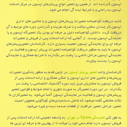
اپسون گذرانده اند. از همین رو تعمیر انواع پرینترهای اپسون در مرکز خدمات
اپسون به راحتی و با شرایط ایده آل انجام می شود.
شاید دریافت گواهینامه تعمیرات پرینترهای اپسون و یا ماشین های اداری
اپسون کار چندان سختی نباشد و با صرف هزینه و گذراندن دوره های مرتبط با آن
دریافت گردد. داشتن گواهینامه دلیل بر حرفه ای بودن یک تعمیرگاه اپسون و یا
نمایندگی اپسون نیست. از آنجایی که ارائه خدمات پس از فروش و تعمیرات
حرفه ای برای نمایندگی اپسون اهمیت بسیاری دارد. کارشناسان تعمیرپرینترهای
اپسون ما باید به منظور دریافت گواهینامه تعمیرات پرینتر اپسون و فعالیت در
نمایندگی اپسون مراحل خاصی را پشت سر بگذارند تا شرایط همکاری با نمایندگی
اپسون را بدست بیاورند.
کارشناسان واحد
تعمیر پرینتر اپسون
در اولین قدم به منظور یادگیری تعمیرات
پرینترها و ماشین های اداری اپسون و امکان همکاری و ارائه خدمات پس از
فروش اپسون به مشتریان عزیز باید دوره آکادمیک اختصاصی را پشت سر
بگذارند. در این دوره تعمیرکار به صورت تئوری با تمام ضوابط و قوانین تعمیر
پرینترهای اپسون و فعالیت در نمایندگی اپسون آشنا می‌شود. به تعمیرکاران ما
نکات مختلفی گفته میشود که شامل دسته‌بندی‌های گوناگونی همچون امنیت
تعمیر، مراحل تعمیر، مراقبت از قطعات صدمه دیده و غیره می‌شود.
به طور کلی
نمایندگی
Epson
در تهران
به واسطه اهمیتی که ارائه خدمات پس از
فروش اپسون دارد تمام سعی خود را میکند تا از بهترین ها و حرفه ای ترین ها