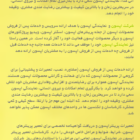
آنی غذا: نمایندگی اپسون سعی دارد با بكارگیری تمام امكانات و نیروی انسانی،
در سریعترین زمان و با بالاترین كیفیت و بیشترین رضایت مندی مشتری، وظیفه
خود را انجام دهد.
شرکت اپسون
و نمایندگی اپسون با هدف ارائه سرویس و خدمات پس از فروش
محصولات اپسون از جمله پرینترهای اپسون، اسکنر اپسون، ویدیو پروژکتورهای
اپسون و دیگر محصولات اپسون فعالیت خود را آغاز کرده است. در همین راستا
نیز
نمایندگی اپسون
خود را موظف می داند تا خدمات همه جانبه چه خدمات قبل
از فروش چه خدمات پس از فروش اپسون را به مشتریان اپسون ارائه دهد
مانند:
ارائه خدمات پس از فروش اپسون (مشاوره، نصب، تعمیرات و پشتیبانی) برای
گروهی از محصولات اپسون که دارای ضمانت و گارانتی محصولات اپسون هستند.
نمایندگی اپسون همواره برای رضایتمندی و افزایش وفاداری مشتریان خود تلاش
کرده و خواهد کرد. با بکارگیری تمام امکانات و نیروی انسانی، نمایندگی اپسون
سعی دارد تا در سریعترین زمان، و با بالاترین کیفیت و بیشترین رضایت مندی
مشتری، وظیفه خود را انجام دهد. که البته این مهم جز با ارتقاء سطح کیفی و کمی
عملکرد کارشناسان و تکنسین ها در واحدهای مختلف اپسون ممکن پذیر نخواهد
شد.
تعمیرات پرینتراپسون و دریافت گواهینامه تخصصی برای تعمیر پرینترهای
اپسون، شرایط، ضوابط و مراحل خاص خودش را دارد. کارشناسان تعمیر پرینتر
اپسون در نمایندگی اپسون تمامی این مراحل را با استانداردهای روز شرکت