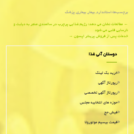
برچسب‌ها:
استاندارد
,
بیمار
,
بیماری
,
پزشك
Post
←
مطالعات نشان می دهد؛ رژیم غذایی پرچرب در سالمندی منجر به دیابت و
نارسایی قلبی می شود
navigation
خدمات پس از فروش پرینتر اپسون
→
دوستان آنی غذا
خرید بک لینک
رپورتاژ آگهی
رپورتاژ آگهی تخصصی
حوزه های انتخابیه مجلس
فیش حج
قیمت بیسیم موتورولا