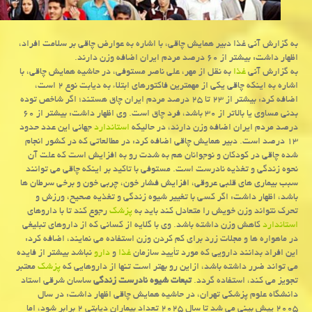
به گزارش آنی غذا دبیر همایش چاقی، با اشاره به عوارض چاقی بر سلامت افراد،
اظهار داشت: بیشتر از ۶۰ درصد مردم ایران اضافه وزن دارند.
به گزارش آنی
غذا
به نقل از مهر، علی ناصر مستوفی، در حاشیه همایش چاقی، با
اشاره به اینكه چاقی یكی از مهمترین فاكتورهای ابتلاء به دیابت نوع ۲ است،
اضافه كرد: بیشتر از ۲۳ تا ۲۵ درصد مردم ایران چاق هستند؛ اگر شاخص توده
بدنی مساوی یا بالاتر از ۳۰ باشد، فرد چاق است. وی اظهار داشت: بیشتر از ۶۰
درصد مردم ایران اضافه وزن دارند، در حالیكه
استاندارد
جهانی این عدد حدود
۱۳ درصد است. دبیر همایش چاقی اضافه كرد: در مطالعاتی كه در كشور انجام
شده چاقی در كودكان و نوجوانان هم به شدت رو به افزایش است كه علت آن
نحوه زندگی و تغذیه نادرست است. مستوفی با تاكید بر اینكه چاقی می توانند
سبب بیماری های قلبی عروقی، افزایش فشار خون، چربی خون و برخی سرطان ها
باشد، اظهار داشت: اگر كسی با تغییر شیوه زندگی و تغذیه صحیح، ورزش و
تحرك نتواند وزن خویش را متعادل كند باید به
پزشك
رجوع كند تا با داروهای
استاندارد
كاهش وزن داشته باشد. وی با گلایه از كسانی كه از داروهای تبلیغی
در ماهواره ها و مجلات زرد برای كم كردن وزن استفاده می نمایند، اضافه كرد:
این افراد بدانند دارویی كه مورد تأیید سازمان
غذا
و
دارو
نباشد بیشتر از فایده
می تواند ضرر داشته باشد، ازاین رو بهتر است تنها از داروهایی كه
پزشك
معتبر
تجویز می كند، استفاده گردد.
تبعات شیوه نادرست زندگی
ساسان شرقی استاد
دانشگاه علوم پزشكی تهران، در حاشیه همایش چاقی اظهار داشت: در سال
۲۰۰۵ پیش بینی می شد تا سال ۲۰۲۵ تعداد بیماران دیابتی ۲ برابر شود، اما