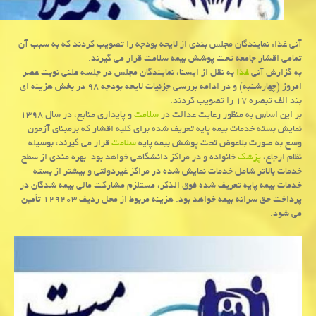
آنی غذا: نمایندگان مجلس بندی از لایحه بودجه را تصویب كردند كه به سبب آن
تمامی اقشار جامعه تحت پوشش بیمه سلامت قرار می گیرند.
به گزارش آنی
غذا
به نقل از ایسنا، نمایندگان مجلس در جلسه علنی نوبت عصر
امروز (چهارشنبه) و در ادامه بررسی جزئیات لایحه بودجه ۹۸ در بخش هزینه ای
بند الف تبصره ۱۷ را تصویب كردند.
بر این اساس به منظور رعایت عدالت در
سلامت
و پایداری منابع، در سال ۱۳۹۸
نمایش بسته خدمات بیمه پایه تعریف شده برای كلیه اقشار كه برمبنای آزمون
وسع به صورت بلاعوض تحت پوشش بیمه پایه
سلامت
قرار می گیرند، بوسیله
نظام ارجاع،
پزشك
خانواده و در مراكز دانشگاهی خواهد بود. بهره مندی از سطح
خدمات بالاتر شامل خدمات نمایش شده در مراكز غیردولتی و بیشتر از بسته
خدمات بیمه پایه تعریف شده فوق الذكر، مستلزم مشاركت مالی بیمه شدگان در
پرداخت حق سرانه بیمه خواهد بود. هزینه مربوط از محل ردیف ۱۲۹۲۰۳ تأمین
می شود.