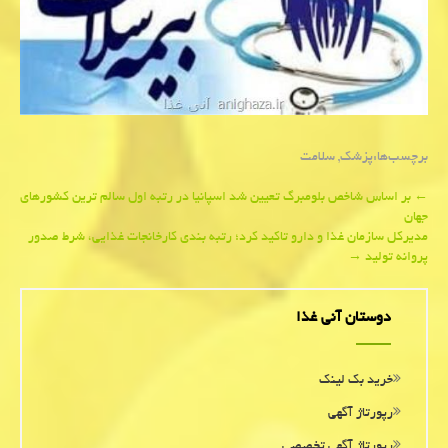
برچسب‌ها:
پزشك
,
سلامت
Post
←
بر اساس شاخص بلومبرگ تعیین شد اسپانیا در رتبه اول سالم ترین كشورهای
جهان
navigation
مدیركل سازمان غذا و دارو تاكید كرد؛ رتبه بندی كارخانجات غذایی، شرط صدور
پروانه تولید
→
دوستان آنی غذا
خرید بک لینک
رپورتاژ آگهی
رپورتاژ آگهی تخصصی