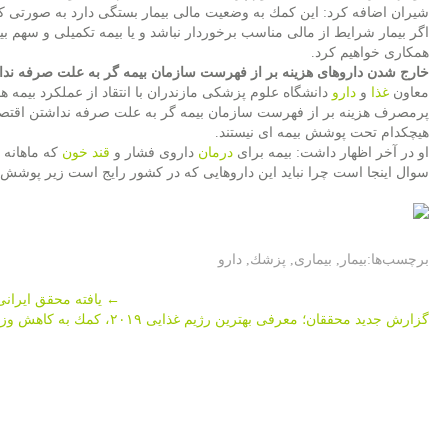
اگر بیمار شرایط از مالی مناسب برخوردار نباشد و یا بیمه تكمیلی و سهم بی
همكاری خواهیم كرد.
خارج شدن داروهای هزینه بر از فهرست سازمان بیمه گر به علت صرفه ندا
معاون
غذا
و
دارو
دانشگاه علوم پزشكی مازندران با انتقاد از عملكرد بیمه 
پرمصرف هزینه بر از فهرست سازمان بیمه گر به علت صرفه نداشتن اقتص
هیچكدام تحت پوشش بیمه ای نیستند.
او در آخر اظهار داشت: بیمه برای
درمان
داروی فشار و
قند خون
سوال اینجا است چرا نباید این داروهایی كه در كشور رایج است زیر پوشش ب
برچسب‌ها:
بیمار
,
بیماری
,
پزشك
,
دارو
Post
←
یافته محقق ایرانی
گزارش جدید محققان؛ معرفی بهترین رژیم غذایی ۲۰۱۹، كمك به كاهش وزن
navigation