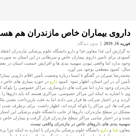
داروی بیماران خاص مازندران هم هس
فوریه 16, 2019
|
بدون دیدگاه
به گزارش آنی غذا معاون غذا و دارو دانشگاه علوم پزشكی مازندران اعتقاد 
كمبودی برای تامین داروی بیماران خاص و سرطانی در این استان به صورت
وجود ندارد اما واقعی نبودن سهمیه بندی ها و افزایش جمعیت استان در بع
سال، كمبود مقطعی بوجود می آورد.
محمدرضا شیران در گفتگو با ایسنا درباره وضعیت تأمین اقلام دارویی بیمار
تأمین آن در این استان، اظهار نمود: كمبود
دارو
در حوزه بیماری های خاص در
مازندران وجود ندارد اما شركت های داروسازی، مراكز خصوصی را بلوكه كرد
وی با اشاره به اینكه این مراكز خصوصی، مراكزی هستند كه باید داروها را 
كردند و در اختیار شركت ها قرار می دادند اما به علت بازپرداخت نشدن مال
شركت ها، این مراكز را بلوكه كرده اند، اظهار داشت: برای برطرف شدن ا
مشكل در سطح مازندران، داروها از جانب دانشگاه علوم پزشكی این استان
شده و در اختیار تمامی مراكز سطح مازندران قرار گرفت و بیماران خاص در این است
سهمیه بندی های داروهای خاص در مازندران واقعی نیست
معاون
غذا
و
دارو
دانشگاه علوم پزشكی مازندران با اشاره به اینكه چرا برخی