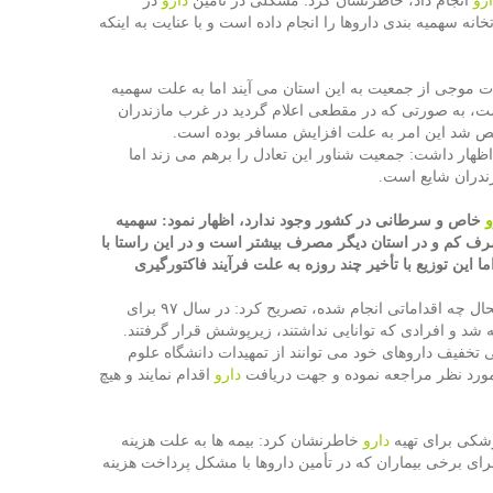
ارو
انجام داد، خاطرنشان كرد: مشكلی در تأمین
دارو
در
انه سهمیه بندی داروها را انجام داده است و با عنایت به اینكه
لات موجی از جمعیت به این استان می آیند اما به علت سهمیه
ت، به صورتی كه در مقطعی اعلام گردید در غرب مازندران
مشخص شد این امر به علت افزایش مسافر بوده است.
هار داشت: جمعیت شناور این تعادل را برهم می زند اما
ندران شایع است.
و
خاص و سرطانی در كشور وجود ندارد، اظهار نمود: سهمیه
ف كم و در استان دیگر مصرف بیشتر است و در این راستا با
ا این توزیع با تأخیر چند روزه به علت فرآیند فاكتورگیری
شیران در پاسخ به اینكه در مبحث حمایت های مالی بیماران صعب العلاج تابحال چه اقداماتی انجام شده، تصریح كرد: در سال ۹۷ برای
 شد و افرادی كه توانایی نداشتند، زیرپوشش قرار گرفتند.
 تخفیف داروهای خود می توانند از تمهیدات دانشگاه علوم
مورد نظر مراجعه نموده و جهت دریافت
دارو
اقدام نمایند و هیچ
زشكی برای تهیه
دارو
خاطرنشان كرد: بیمه ها به علت هزینه
رای برخی بیماران كه در تأمین داروها با مشكل پرداخت هزینه