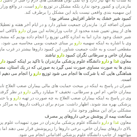
به شدت به آنها نیاز دارد و آیا نمی توان هماهنگی های لازم را قبل از تأمین
د
مازندران و كشور وجود ندارد بلكه مشكل در توزیع
دارو
است، در واقع وزارتخ
این سهمیه بندی واقعی نیست باید این مشكل را برطرف كند.
كمبود شیر خشك به خاطر افزایش مسافر بود!
شیران اضافه كرد: مازندران جمعیت شناور دارد و در ایام آخر هفته و تعطی
های از پیش تعیین شده محدود از جانب وزارتخانه این میزان
دارو
ناكافی اس
شیر خشك وجود ندارد اما به اندازه كافی توزیع را انجام داده بودیم كه 
وی با اشاره به اینكه سهمیه
دارو
بر مبنای جمعیت بومی محاسبه می شود، اظ
مقطعی است و به علت جمعیت شناور، این كمبود داروها بیشتر در غرب ماز
بیماران خاص و سرطانی نگران كمبود
دارو
نباشند
معاون
غذا
و
دارو
دانشگاه علوم پزشكی مازندران با تاكید بر اینكه كمبود
دار
بندی ها به صورت مساوی صورت نمی گیرد به صورتی كه در یك استان، مصر
هماهنگی هایی كه با شركت ها انجام می شود توزیع
دارو
را انجام می دهیم ام
است.
بیماران خاص، ام اس و سرطانی، تخفیف ۲ میلیارد ریالی
دارو
در نظر گرفته
وی در پاسخ به اینكه بیماران صعب العلاج به چه صورت در تهیه
دارو
و یا حتی
پزشكی بهره مند شوند، اظهار داشت: مردم برای دریافت داروها به مراكز 
مشكلی برای این منظور وجود ندارد.
ممانعت بیمه از پوشش برخی داروهای پر مصرف
معاون
غذا
و
دارو
دانشگاه علوم پزشكی مازندران در مورد تمهیدات علوم پ
بالای داروهای بیماران خاص، برخی داروها را زیرپوشش قرار نمی دهند اما ب
مواجهند از جانب دانشگاه علوم پزشكی اقداماتی انجام می شود.