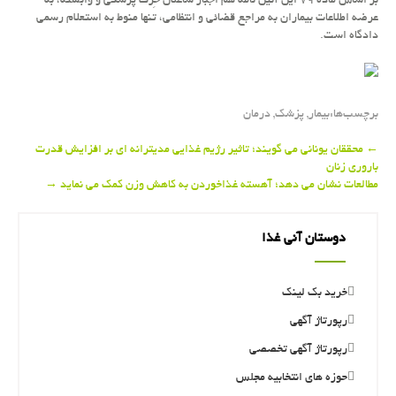
بر اساس ماده ۷۹ این آئین نامه هم اجبار شاغلان حِرَف پزشكی و وابسته، به
عرضه اطلاعات بیماران به مراجع قضائی و انتظامی، تنها منوط به استعلام رسمی
دادگاه است.
برچسب‌ها:
بیمار
,
پزشك
,
درمان
Post
←
محققان یونانی می گویند؛ تاثیر رژیم غذایی مدیترانه ای بر افزایش قدرت
باروری زنان
navigation
مطالعات نشان می دهد؛ آهسته غذاخوردن به كاهش وزن كمك می نماید
→
دوستان آنی غذا
خرید بک لینک
رپورتاژ آگهی
رپورتاژ آگهی تخصصی
حوزه های انتخابیه مجلس