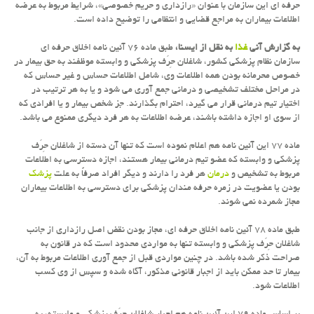
حرفه ای این سازمان با عنوان «رازداری و حریم خصوصی»، شرایط مربوط به عرضه
اطلاعات بیماران به مراجع قضایی و انتظامی را توضیح داده است.
به گزارش آنی
غذا
به نقل از ایسنا،
طبق ماده ۷۶ آئین نامه اخلاق حرفه ای
سازمان نظام پزشكی كشور، شاغلان حِرَف پزشكی و وابسته موظفند به حق بیمار در
خصوص محرمانه بودن همه اطلاعات وی، شامل اطلاعات حساس و غیر حساس كه
در مراحل مختلف تشخیصی و درمانی جمع آوری می شود و یا به هر ترتیب در
اختیار تیم درمانی قرار می گیرد، احترام بگذارند. جز شخص بیمار و یا افرادی كه
از سوی او اجازه داشته باشند، عرضه اطلاعات به هر فرد دیگری ممنوع می باشد.
ماده ۷۷ این آئین نامه هم اعلام نموده است كه تنها آن دسته از شاغلان حِرَف
پزشكی و وابسته كه عضو تیم درمانی بیمار هستند، اجازه دسترسی به اطلاعات
مربوط به تشخیص و
درمان
هر فرد را دارند و دیگر افراد صرفاً به علت
پزشك
بودن یا عضویت در زمره حرفه مندان پزشكی برای دسترسی به اطلاعات بیماران
مجاز شمرده نمی شوند.
طبق ماده ۷۸ آئین نامه اخلاق حرفه ای، مجاز بودن نقض اصل رازداری از جانب
شاغلان حِرَف پزشكی و وابسته تنها به مواردی محدود است كه در قانون به
صراحت ذكر شده باشد. در چنین مواردی قبل از جمع آوری اطلاعات مربوط به آن،
بیمار تا حد ممكن باید از اجبار قانونی مذكور، آگاه شده و سپس از وی كسب
اطلاعات شود.