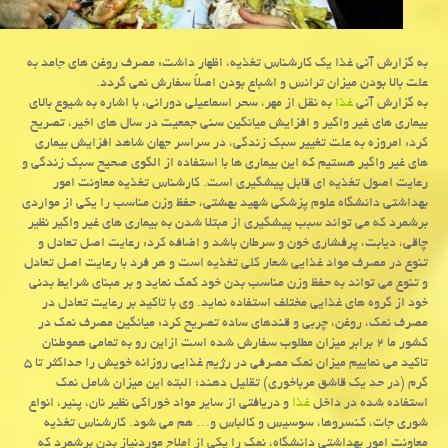
به گزارش آنی غذا یك كارشناس تغذیه، اظهار داشت: مصرف روغن های جامد به
علت بالا بودن میزان ترانس و اشباع بودن اصلاً سفارش نمی گردد.
به گزارش آنی
غذا
به نقل از مهر، سحر اسماعیلی دورانی، با اشاره به شیوع بالای
بیماری های غیر واگیر و افزایش میانگین سنی جمعیت در سال های اخیر، تصریح
كرد: امروزه به علت تغییر سبك زندگی، در سراسر جهان شاهد افزایش بیماری
های غیر واگیر هستیم كه این بیماری ها با استفاده از الگوی صحیح سبك زندگی و
رعایت اصول تغذیه ای قابل پیشگیری است. كارشناس تغذیه معاونت امور
بهداشتی دانشگاه علوم پزشكی شهید بهشتی، حفظ وزن مناسب را یكی از مواردی
برشمرد كه می تواند سبب پیشگیری از مبتلا شدن به بیماری های غیر واگیر نظیر
چاقی، دیابت، پرفشاری خون و سرطان باشد و اضافه كرد: رعایت اصل تعادل و
تنوع در مصرف مواد غذایی شعار كلی تغذیه است و هر فرد با رعایت اصل تعادل
و تنوع می تواند به حفظ وزن مناسب بدن خود كمك نماید و بر مبنای شرایط بدنی
خود از گروه های غذایی مختلف استفاده نماید. وی با تاكید بر رعایت تعادل در
مصرف نمك، روغن، چربی و قندهای ساده تصریح كرد: میانگین مصرف نمك در
كشور ما ۲ برابر میزان مطلوب سفارش شده است ازاین رو به تمامی هموطنان
تاكید می نماییم میزان نمك مصرفی در رژیم غذایی روزانه خویش را حداكثر تا ۵
گرم (در حد یك قاشق مرباخوری) تقلیل دهند؛ البته این میزان شامل نمك
استفاده شده در داخل
غذا
و دریافتی از سایر مواد خوراكی نظیر نان، پنیر، انواع
شوری جات، كنسروها، سوسیس و كالباس و… هم می شود. كارشناس تغذیه
معاونت امور بهداشتی دانشگاه، نمك را یكی از املاح موردنیاز بدن برشمرد كه