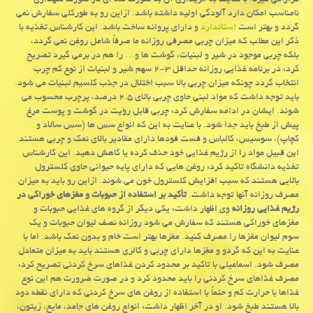
قرار می گیرد. با عنایت به خریداری آن به صورت فله ای در صورت نگهداری
نامناسب امكان دارد آلودگی اولیه داشته باشد. ازاین رو به طوركلی سفارش نمی
گردد و بهتر است
استاندارد
و دارای پروانه ساخت باشد. این كارشناس تغذیه با
ذكر این مطلب كه میزان چربی مصرفی روزانه ما صرفاً شامل روغن نمی گردد،
بلكه چربی موجود در شیر و لبنیات، گوشت ها و… را هم در برمی گیرد تصریح
كرد: در برنامه غذایی روزانه حداقل ۳-۲ سهم شیر و لبنیات از نوع كم چرب
انتخاب گردد چونكه میزان چربی بالا سبب اختلال در جذب كلسیم لبنیات می شود.
باید توجه داشت كه مواد لبنی حاوی چربی بالای ۲.۵ درصد، پرچرب محسوب می
شوند. ایشان در ادامه سفارش كرد: چربی قابل رؤیت در گوشت و پوست مرغ
پیش از طبخ باید جدا شود. با عنایت به این كه انواع سس ها (سس سالاد و
كچاپ)، سوسیس، كالباس و فست فودها دارای مقادیر بالای نمك و چربی هستند
این قبیل مواد را از رژیم غذایی خود حذف كرده یا كاهش دهید. این كارشناس
تغذیه دانشگاه تاكید كرد: روغن هایی كه دارای پایه حیوانی حاوی كلسترول
بالایی هستند كه سبب افزایش كلسترول خون می شوند. ازاین رو باید به میزان
مصرف روزانه آنها توجه داشت.
تأكید بر استفاده از حبوبات و مغزهای خوراكی در
رژیم غذایی روزانه
وی اظهار داشت: یكی دیگر از گروه های غذایی حبوبات و
مغزهای خوراكی هستند كه سفارش می شود روزانه نصف لیوان حبوبات و یك
سوم لیوان مغزها را مصرف كنید. مغزها بهتر است خام و بدون نمك باشد. اما با
عنایت به این كه گردو و مغزها دارای چربی و كالری هستند باید به میزان متعادل
مصرف شود. اسماعیلی با تاكید بر محدود كردن غذاهای سرخ كردنی تصریح كرد:
مصرف غذاهای سرخ كردنی را باید محدود كرد و در صورت ضرورت هم این نوع
غذاها با حرارت كم و حتماً با استفاده از روغن های سرخ كردنی كه دارای نقطه دود
بالا هستند طبخ شود. او در آخر اظهار داشت: انواع روغن های جامد، مایع، زیتون،