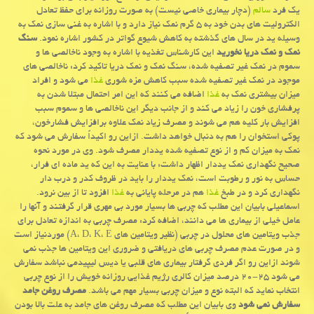
یك فرد
سالم
(دچار بیماری خاصی نیست) به صورت روزانه برای حفظ تعادل
الكترولیت های بدن خود به ۵ گرم نمك نیاز دارد و با اشاره به غنی سازی نمك به
وسیله ید در سال های گذشته به كاهش شیوع گواتر در كشور اشاره نمود.
سنگ
نمك و نمك دریا نخورید
این كارشناس تغذیه با اشاره به وجود ناخالصی ها و
سموم در نمك غیر تصفیه شده، سنگ نمك و نمك دریا تاكید كرد: ناخالصی های
موجود در نمك غیر تصفیه شده سبب كاهش مزه شوری
غذا
می شود و افراد
میزان بیشتری نمك به
غذا
اضافه می كنند كه این امر احتمال مبتلا شدن به
پرفشاری خون را زیاد می كند و از جانب دیگر این ناخالصی ها و سموم سبب
افزایش بار كلیه هم می شوند و مصرف زیاد نمك علاوه برافزایش فشارخون،
پوكی استخوان را هم به دنبال خواهد داشت. ازاین رو اكیداً سفارش می شود كه
نمك به میزان كم و از نوع تصفیه شده یددار مصرف شود. وی در مورد نحوه
صحیح نگهداری نمك یددار اظهار داشت: با عنایت به این كه ید ماده ای فرار،
حساس به نور و رطوبت است، نمك یددار را باید در ظروف كدر و درب دار
نگهداری كرد و در طبخ
غذا
هم در مرحله پایانی به
غذا
افزود تا از بین نرود.
اسماعیلی بابیان این مطلب كه چربی ها بسیار مورد بی مهری قرار گرفتند و آنها را
عامل خیلی از بیماری ها می دانند، اضافه كرد: مصرف چربی به اندازه تعادل برای
جذب ویتامین های محلول در چربی (نظیر ویتامین های A، D، K، E) موردنیاز است
و در صورت عدم مصرف چربی های دریافتی و ضروری این ویتامین ها جذب نمی
شوند ازاین رو اگر فردی گرفتار بیماری های قلبی یا دیس لیپیدمی نباشد سفارش
می شود ۲۵-۲۰ درصد میزان كالری رژیم غذایی روزانه خویش را از نوع چربی
انتخاب نماید كه البته نوع و میزان چربی بسیار مهم می باشد.
مصرف روغن جامد
سفارش نمی شود
وی بابیان این مطلب كه مصرف روغن های جامد به علت بالا بودن