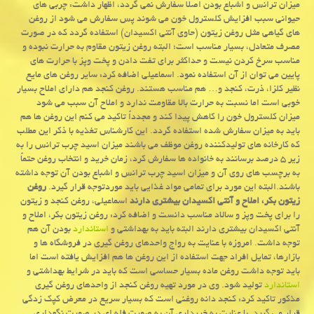
میزان ترانس و اشباع بودن اصلاً سفارش نمی گردد، اظهار داشت: چربی های
حیوانی سبب افزایش كلسترول خون می شوند پس سفارش می شود از روغن
های گیاهی مثل روغن زیتون (حاوی آنتی اكسیدان) استفاده گردد كه در صورت
مصرف متعادل، بسیار مناسب است؛ البته روغن زیتون مقاوم به حرارت نبوده و
مناسب سرخ كردن نیست و حداكثر برای تفت دادن و پخت وپز با حرارت های
پایین می توان از آن استفاده نمود. اسماعیلی اضافه كرد: سایر روغن های مایع
نظیر كلزا، ذرت، كنجد و… هم مناسب هستند. روغن كنجد هم دارای املاح بسیار
خوبی است اما نسبت به حرارت بالا مقاومت ندارد و املاح آن سبب می شود
میزان كلسترول خون را كاهش پیدا كند و مجدداً تاكید می كنم این روغن ها هم
باید به میزان سفارش شده استفاده گردد. این كارشناس تغذیه با ذكر این مطلب
كه كارخانه های تولیدكننده روغن موظف می باشند میزان اسید چرب ترانس را به
زیر ۵ درصد برسانند به خانواده ها سفارش كرد، زمان خرید و انتخاب روغن حتماً
به برچسب های روی آن و میزان اسید چرب ترانس و اشباع بودن آن توجه داشته
باشند.البته این مورد برای تمامی مواد غذایی باید موردتوجه قرار گیرد.
روغن
زیتون بكر، املاح و آنتی اكسیدان بیشتری دارند
اسماعیلی، روغن كنجد و زیتون
را برای پخت وپز و سالاد مناسب دانست و اضافه كرد: روغن زیتون بكر، املاح و
آنتی اكسیدان بیشتری دارند البته باید به بهداشتی و
استاندارد
بودن آن هم
توجه داشت. امروزه با عنایت به رواج واحدهای روغن گیری در فروشگاه ها و
بازارها، تمایل افراد جهت استفاده از این روغن ها هم افزایش یافته است اما
باید توجه داشت روغن ماده بسیار حساسی است كه باید در شرایط بهداشتی و
استاندارد
تولید شود. وی در مورد تهیه روغن كنجد از واحدهای روغن گیری
مذكور تاكید كرد: كنجد دانه روغنی است كه بسیار سریع در معرض كپك زدگی