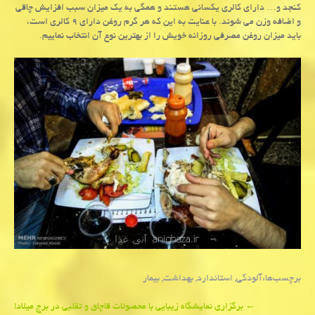
كنجد و… دارای كالری یكسانی هستند و همگی به یك میزان سبب افزایش چاقی
و اضافه وزن می شوند. با عنایت به این كه هر گرم روغن دارای ۹ كالری است،
باید میزان روغن مصرفی روزانه خویش را از بهترین نوع آن انتخاب نماییم.
برچسب‌ها:
آلودگی
,
استاندارد
,
بهداشت
,
بیمار
Post
←
برگزاری نمایشگاه زیبایی با محصولات قاچاق و تقلبی در برج میلاد!