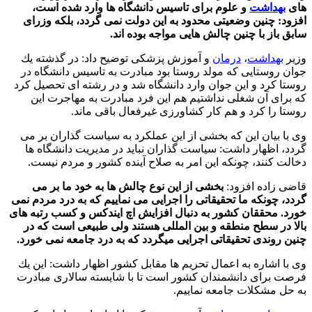
های
بهداشت
و علوم برای تاسیس دانشگاه ها وارد شده است،
افزود: چنین وضعیتی محدود به این دولت نمی گردد، بلكه وزرای
سابق باز با چنین چالش هایی مواجه بوده اند.
وزیر
بهداشت
،
درمان
و آموزش پزشكی توضیح داد: در گذشته یك
جوان روستایی كه مولد روستا بود مبادرت به تاسیس دانشگاه در
روستا كرد و این جوان وارد دانشگاه شد و در رشته ای تحصیل كرد
كه برای آن شغلی نداشتیم هم این فرد مبادرت به مهاجرت این
روستا را كرد و هم كار كشاورزی غیرفعال باقی ماند.
وی با بیان این كه بخشی از این عملكرد به سیاست گذاران بر می
گردد، اظهار داشت: سیاست گذاران نباید در مدیریت دانشگاه ها
دخالت كنند، چونكه این امر به صلاح آینده كشور و مردم نیست.
قاضی زاده افزود:
بخشی از این نوع چالش ها به خود ما بر می
گردد، چونكه ما تحقیقاتی را اجرایی می نماییم كه به درد مردم نمی
خورد. محققان كشور به دنبال افزایش اچ ایندكس و كسب رتبه های
بالا در سطح منطقه و بین المللی هستند ولی طبیعی است كه در
چنین روندی تحقیقاتی اجرایی میگردد كه به درد جامعه نمی خورد.
وی با اشاره به اعمال تحریم ها مقابل كشور اظهار داشت: این یك
فرصت برای دانشمندان كشور است تا با شایسته سالاری مبادرت
به حل مشكلات جامعه نماییم.