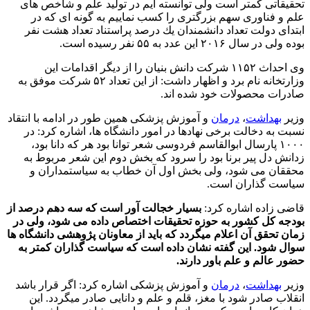
تحقیقاتی كمتر است ولی توانسته ایم در تولید علم و شاخص های
علم و فناوری سهم بزرگتری را كسب نماییم به گونه ای كه در
ابتدای دولت تعداد دانشمندان یك درصد پراستناد تعداد هشت نفر
بوده ولی در سال ۲۰۱۶ این عدد به ۵۵ نفر رسیده است.
وی احداث ۱۱۵۲ شركت دانش بنیان را از دیگر اقدامات این
وزارتخانه نام برد و اظهار داشت: از این تعداد ۵۲ شركت موفق به
صادرات محصولات خود شده اند.
وزیر
بهداشت
،
درمان
و آموزش پزشكی همین طور در ادامه با انتقاد
نسبت به دخالت برخی نهادها در امور دانشگاه ها، اشاره كرد: در
۱۰۰۰ پارسال ابوالقاسم فردوسی شعر توانا بود هر كه دانا بود،
زدانش دل پیر برنا بود را سرود كه بخش دوم این شعر مربوط به
محققان می شود، ولی بخش اول آن خطاب به سیاستمداران و
سیاست گذاران است.
قاضی زاده اشاره كرد:
بسیار خجالت آور است كه سه دهم درصد از
بودجه كل كشور به حوزه تحقیقات اختصاص داده می شود، ولی در
زمان تحقق آن اعلام میگردد كه باید از معاونان پژوهشی دانشگاه ها
سوال شود. این گفته نشان داده است كه سیاست گذاران كمتر به
حضور عالم و علم باور دارند.
وزیر
بهداشت
،
درمان
و آموزش پزشكی اشاره كرد: اگر قرار باشد
انقلاب صادر شود با مغز، قلم و علم و دانایی صادر میگردد. این