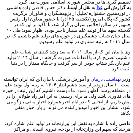
تصمیم گیری ها در مجلس شورای اسلامی صورت می گیرد.
به گزارش آنی
غذا
به نقل از ایسنا،
دكتر حسن قاضی زاده هاشمی
در نوزدهمین جشنواره تجلیل از پژوهشگران و فناوران برگزیده
كشور كه پگاه امروز (یكشنبه ۲۵ آذر) با حضور معاون اول رئیس
جمهور در سالن اجلاس سران برگزار شد، با تاكید بر این كه در
گذشته سهم ما از تولید علم بسیار ناچیز بوده، اظهار نمود: طی ۱۰
سال چنان شتاب چشمگیری در حوزه های تولید علم داشتیم كه در
سال ۲۰۱۱ به رتبه ممتازی در تولید علم رسیدیم.
وی با بیان این كه از سال ۲۰۱۱ به بعد رشد كندی در شتاب علم
داشتیم، تصریح كرد: با اقدامات صورت گرفته در سال ۲۰۱۴ تولید
علم باردیگر شتاب خودرا از سر گرفت و جایگاه ممتاز را در دنیا
تثبیت كرد.
وزیر
بهداشت
،
درمان
و آموزش پزشكی با بیان این كه ایران توانسته
است ۱۰ سال زودتر از سند چشم انداز ۱۴۰۴ به رتبه اول تولید علم
در منطقه برسد، اظهار نمود: ما دوست داشتیم كه این رتبه در حوزه
های فناوری باشد ولی ما برای رسیدن به این امر راه طولانی را در
پیش داریم، از آنجایی كه در ایام اخیر همواره اخبار منفی بازگو می
شود، انتشار این اخبار امیدواركننده می تواند از بار اخبار منفی
بكاهد.
قاضی زاده با اشاره به نقش این وزارتخانه در تولید علم اشاره كرد:
هرچند كه سهم این وزارتخانه از بودجه، نیروی انسانی و مراكز