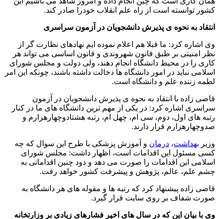
همان كاری است كه چین انجام داده و امروز شاهد می باشیم این
كشور توانسته است از راه علم انقلاب خودرا صادر كند.
انتقاد به نحوه ی پذیرش دانشجویان در آزمون سراسری
وی اشاره كرد: ما قبلا هم اعلام نموده ایم نهادهای نظارت گر از
نظر امنیتی بر طبق قانون شهروندی و قانون اساسی می تواند هر
كاری را در محیط دانشگاه انجام دهند، ولی دولت و مجلس شورای
اسلامی نباید در امور دانشگاه ها دخالت داشته باشند، چونكه این امر
لطمه زننده علم و دانشگاه است.
قاضی زاده با انتقاد به نحوه ی پذیرش دانشجویان در آزمون
سراسری اشاره كرد: در یكی از مهم ترین دانشگاه های ما در كنار
رتبه های اول، دوم، سی ام، چهل ام، رتبه هشتادوچهارهزارم و
صدوچهارهزارم قرار دارند.
وزیر
بهداشت
،
درمان
و آموزش پزشكی با طرح این سوال كه چه
كسی مسئول این اقدامات است، اظهار داشت: مجلس شورای
اسلامی این اقدامات را صورت می دهد و دود چنین اقداماتی به
چشم علم، عالم، پژوهش و پیشرفت كشور خواهد رفت.
قاضی زاده پیشنهاد كرد كه رتبه ها و مقوله های هر دانشگاه به
صورت شفاف بر روی سایت قرار گیرد.
وی با بیان این كه در سال های اخیر فشارهای زیادی بر وزارتخانه