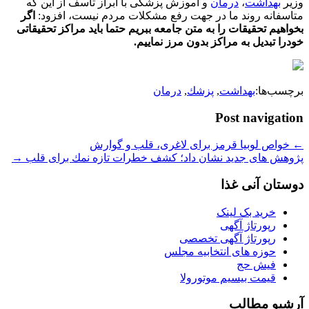
وزیر
بهداشت
،
درمان
و آموزش پزشكی با ابراز تاسف از این كه
متاسفانه روند ما در جهت رفع مشكلات مردم نیست، افزود:
اگر
بخواهیم تحقیقات را به متن جامعه ببریم حتما باید مراكز تحقیقاتی
خودرا تبدیل به مراكز بدون مرز نماییم.
برچسب‌ها:
بهداشت
,
پزشك
,
درمان
Post navigation
←
خواص لوبیا قرمز برای لاغری، قلب و گوارش
پژوهش های جدید نشان داد؛ كشف خطرات تازه نمك برای قلب
→
دوستان آنی غذا
خرید بک لینک
رپورتاژ آگهی
رپورتاژ آگهی تخصصی
حوزه های انتخابیه مجلس
فیش حج
قیمت بیسیم موتورولا
آرشیو مطالب