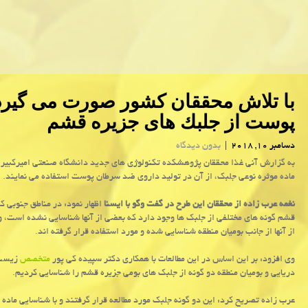
با تلاش محققان كشور صورت می گیرد
پوست از جلبك های جزیره قشم
دسامبر 10, 2018
|
بدون دیدگاه
به گزارش آنی غذا محققان پژوهشكده تكنولوژی های جدید دانشگاه صنعتی امیركبیر ب
ماده موثره نوعی جلبك، از آن در تولید داروی ضد سرطان پوست استفاده می نمایند.
نغمه عرب زاده از محققان این طرح در گفت وگو با ایسنا
اظهار نمود: در مناطق جنوبی ك
قشم گونه های مختلفی از جلبك ها وجود دارد كه بعضی از آنها شناسایی نشده است، 
از آنها از جانب بومیان منطقه شناسایی شده و مورد استفاده قرار گرفته اند.
وی افزود: بر این اساس در این مطالعات با همكاری دكتر سپیده كی پور
متخصص
زیست
دریایی و بومیان منطقه دو گونه از جلبك های بومی جزیره قشم را شناسایی كردیم.
عرب زاده تصریح كرد: این دو گونه جلبك مورد مطالعه قرار گرفتند و با شناسایی ماده م