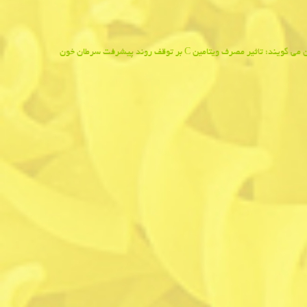
یند؛ تاثیر مصرف ویتامین C بر توقف روند پیشرفت سرطان خون