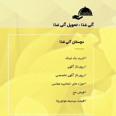
آنی غذا : تحویل آنی غذا
دوستان آنی غذا
خرید بک لینک
رپورتاژ آگهی
رپورتاژ آگهی تخصصی
حوزه های انتخابیه مجلس
فیش حج
قیمت بیسیم موتورولا