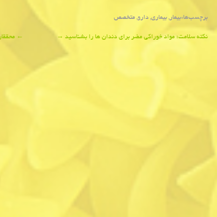
برچسب‌ها:
بیمار
,
بیماری
,
دارو
,
متخصص
Post
نكته سلامت؛ مواد خوراكی مضر برای دندان ها را بشناسید
→
←
محققان می گو
navigation