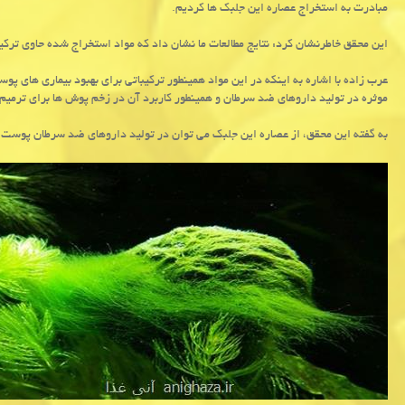
مبادرت به استخراج عصاره این جلبك ها كردیم.
این محقق خاطرنشان كرد: نتایج مطالعات ما نشان داد كه مواد استخراج شده حاوی ترك
عرب زاده با اشاره به اینكه در این مواد همینطور تركیباتی برای بهبود بیماری های پوس
موثره در تولید داروهای ضد سرطان و همینطور كاربرد آن در زخم پوش ها برای ترمی
به گفته این محقق، از عصاره این جلبك می توان در تولید داروهای ضد سرطان پوست ب