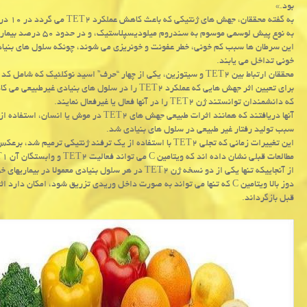
بود.»
به نوع پیش لوسمی موسوم به سندروم میلودیسپلاستیك، و در حدود ۵۰ درصد بیماران مبتلا به لوسمی میلودیسپلاستیك مزمن وجود دارند.
این سرطان ها سبب كم خونی، خطر عفونت و خونریزی می شوند، چونكه سلول های بنیادی
خونی تداخل می یابند.
محققان ارتباط بین TET۲ و سیتوزین، یكی از چهار “حرف” اسید نوكلئیك كه شامل كد DNA در ژن ها هستند، را مورد بررسی قرار دادند.
برای تعیین اثر جهش هایی كه عملكرد TET۲ را در سلول 
كه دانشمندان توانستند ژن TET۲ را در آنها فعال یا غیرفعال نمایند.
سبب تولید رفتار غیر طبیعی در سلول های بنیادی شد.
این تغییرات زمانی كه تجلی TET۲ با استفاده از یك ترفند ژنتیكی ترمیم شد، برعكس شدند.
مطالعات قبلی نشان داده اند كه ویتامین C می تواند فعالیت TET۲ و وابستگان آن TET۱ و TET۳ را تحریك كند.
قبل بازگرداند.