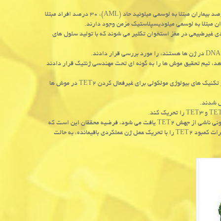
به گفته محققان، جهش های ژنتیكی كه باعث كاهش عملكرد TET۲ می گردد در ۱۰ درصد بیماران مبتلا به لوسمی میلوئید حاد (AML)، ۳۰ درصد افراد مبتلا
 غیرطبیعی در مغز استخوان تكثیر می شوند كه با تولید سلول های
های بنیادی غیرطبیعی می كاهد، تیم تحقیق موش ها را به گونه ای تحت مهندسی ژنتیك قرار دادند
آنها دریافتند كه همانند اثرات طبیعی جهش های TET۲ در موش یا انسان، استفاده از تكنیك های بیولوژی مولكولی برای غیرفعال كردن TET۲ در موش ها
از آنجاییكه تنها یكی از دو نسخه ژن TET۲ در هر سلول بنیادی معمولا در بیماریهای خونی ناشی از جهش TET۲ یافت می شود، فرضیه محققان این است كه
دوز بالا ویتامین C كه تنها می تواند به صورت داخل وریدی تزریق شود، امكان دارد اثرات كمبود TET۲ را با تحریك عمل ژن عملكردی باقیمانده، به حالت