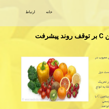
خانه
ارتباط
محققان می گویند؛ تاثیر مصرف ویتامین C بر توقف روند پیشرفت
 سلول های بنیادی معیوب در
است دوز
، برخی تغییرات ژنتیكی باعث كاهش توانایی آنزیم موسوم به TET۲ در تحریك
ا به انواع
«بنجامین نیل»، سرپرست تیم تحقیق، در این باره می گوید: «ما پیش بینی می نماییم ویتامین C با
وسمی
خواهد