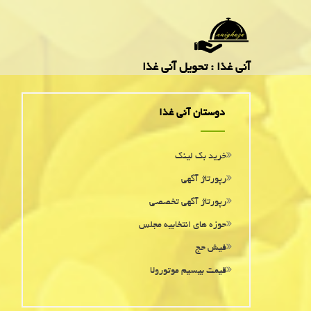
آنی غذا : تحویل آنی غذا
دوستان آنی غذا
خرید بک لینک
رپورتاژ آگهی
رپورتاژ آگهی تخصصی
حوزه های انتخابیه مجلس
فیش حج
قیمت بیسیم موتورولا