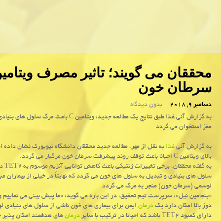
سرطان خون
دسامبر 9, 2018
|
بدون دیدگاه
به گزارش آنی غذا طبق نتایج یك مطالعه جدید، ویتامین C باعث مرگ
مغز استخوان می گردد.
به گزارش آنی
غذا
به نقل از مهر، مطالعه جدید محققان دانشگاه نیویورك نشان داده 
بالای ویتامین C احیانا باعث توقف روند پیشرفت سرطان خون مرگبار می گردد.
به گفته محققان
سلول های بنیادی و تبدیل به سلول های خون می گردد كه نهایتاً در خیلی از بیماران مبتل
لوسمی (سرطان خون) منجر به مرگ می گردد.
دوز بالا امكان دارد یك
درمان
ایمن برای بیماری های خون ناشی از سلول های بنیادی ل
دارای كمبود TET۲ باشد كه احیانا در تركیب با سایر
درمان
های هدفمند امكان پذیر 