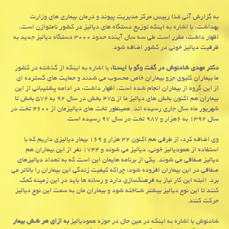
به گزارش آنی غذا رییس مركز مدیریت پیوند و درمان بیماری های وزارت
بهداشت، با اشاره به اینكه توزیع دستگاه های دیالیز در كشور نامتوازن است،
اظهار داشت: مقرر است طی سه سال آینده حدود ۳۰۰۰ دستگاه دیالیز جدید به
ظرفیت دیالیز خونی در كشور اضافه شود.
دكتر مهدی شادنوش در گفت وگو با ایسنا،
با اشاره به اینكه از گذشته در كشور
ما بیماران كلیوی جزو بیماران خاص محسوب می شدند و حمایت های گسترده ای
از این گروه از بیماران انجام شده است، اظهار داشت: در ادامه پشتیبانی از این
بیماران هم اكنون بخش های دیالیز ما از ۴۷۵ بخش در سال ۹۲ به ۵۷۲ بخش تا
شهریور ماه سال جاری رسیده اند. همینطور تخت های دیالیزمان از ۴۶۰۰ تخت در
سال ۱۳۹۲ به ۶هزار و ۹۸۷ تخت در سال ۹۷ رسیده است.
وی اضافه كرد: از طرفی هم اكنون ۳۲ هزار و ۱۶۹ بیمار دیالیزی داریم كه با
استفاده از همودیالیز خونی، دیالیز می شوند و ۱۷۴۴ نفر از این بیماران هم
دیالیز صفاقی می شوند. یكی از برنامه هایمان این است كه به تعداد دیالیزهای
صفاقی در این بیماران افزوده شود؛ چراكه كیفیت زندگی این بیماران را بالاتر می
برد. البته این كار نیاز به فرهنگسازی دارد و رسانه ها باید در این زمینه كمك
كنند تا این نوع دیالیز بیشتر شناخته شود و بیماران مان به سمت این نوع دیالیز
حركت كنند.
شادنوش با اشاره به اینكه در عین حال در حوزه همودیالیز
به ازای هر شش بیمار