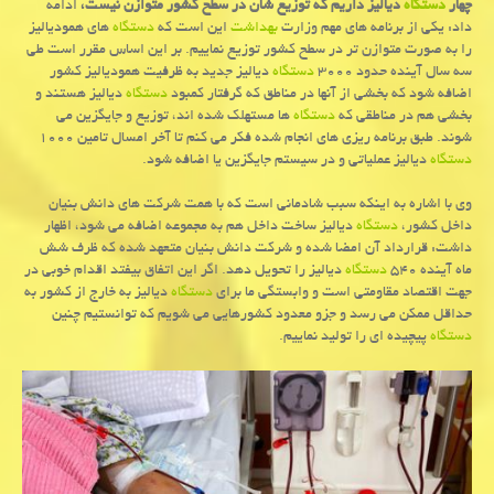
چهار
دستگاه
دیالیز داریم كه توزیع شان در سطح كشور متوازن نیست،
ادامه
داد: یكی از برنامه های مهم وزارت
بهداشت
این است كه
دستگاه
های همودیالیز
را به صورت متوازن تر در سطح كشور توزیع نماییم. بر این اساس مقرر است طی
سه سال آینده حدود ۳۰۰۰
دستگاه
دیالیز جدید به ظرفیت همودیالیز كشور
اضافه شود كه بخشی از آنها در مناطق كه گرفتار كمبود
دستگاه
دیالیز هستند و
بخشی هم در مناطقی كه
دستگاه
ها مستهلك شده اند، توزیع و جایگزین می
شوند. طبق برنامه ریزی های انجام شده فكر می كنم تا آخر امسال تامین ۱۰۰۰
دستگاه
دیالیز عملیاتی و در سیستم جایگزین یا اضافه شود.
وی با اشاره به اینكه سبب شادمانی است كه با همت شركت های دانش بنیان
داخل كشور،
دستگاه
دیالیز ساخت داخل هم به مجموعه اضافه می شود، اظهار
داشت: قرارداد آن امضا شده و شركت دانش بنیان متعهد شده كه ظرف شش
ماه آینده ۵۴۰
دستگاه
دیالیز را تحویل دهد. اگر این اتفاق بیفتد اقدام خوبی در
جهت اقتصاد مقاومتی است و وابستگی ما برای
دستگاه
دیالیز به خارج از كشور به
حداقل ممكن می رسد و جزو معدود كشورهایی می شویم كه توانستیم چنین
دستگاه
پیچیده ای را تولید نماییم.