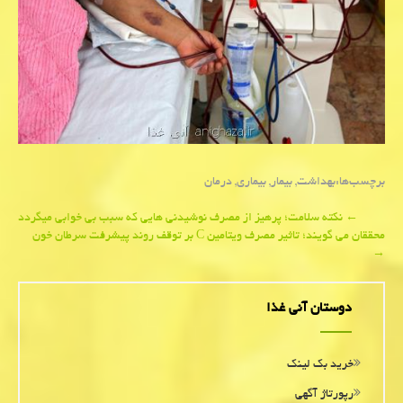
برچسب‌ها:
بهداشت
,
بیمار
,
بیماری
,
درمان
Post
←
نكته سلامت؛ پرهیز از مصرف نوشیدنی هایی كه سبب بی خوابی میگردد
محققان می گویند؛ تاثیر مصرف ویتامین C بر توقف روند پیشرفت سرطان خون
navigation
→
دوستان آنی غذا
خرید بک لینک
رپورتاژ آگهی