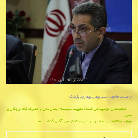
برچسب‌ها:
بهداشت
,
بیمار
,
بیماری
,
پزشك
Post
←
متخصصان توصیه می كنند؛ تقویت سیستم ایمنی بدن با مصرف كلم بروكلی و
سیر
navigation
موارد مبتلاشدن به ایدز در خاورمیانه از مرز آگهی گذشت
→