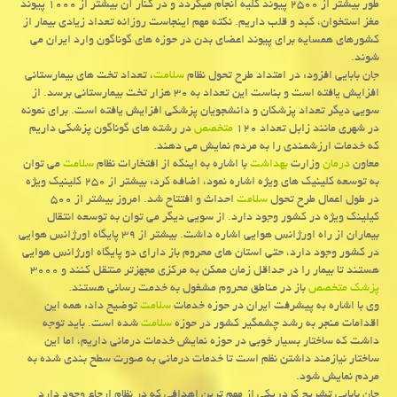
طور بیشتر از ۲۵۰۰ پیوند كلیه انجام میگردد و در كنار آن بیشتر از ۱۰۰۰ پیوند
مغز استخوان، كبد و قلب داریم. نكته مهم اینجاست روزانه تعداد زیادی بیمار از
كشورهای همسایه برای پیوند اعضای بدن در حوزه های گوناگون وارد ایران می
شوند.
جان بابایی افزود: در امتداد طرح تحول نظام
سلامت
، تعداد تخت های بیمارستانی
افزایش یافته است و بناست این تعداد به ۳۰ هزار تخت بیمارستانی برسد. از
سویی دیگر تعداد پزشكان و دانشجویان پزشكی افزایش یافته است. برای نمونه
در شهری مانند زابل تعداد ۱۲۰
متخصص
در رشته های گوناگون پزشكی داریم
كه خدمات ارزشمندی را به مردم نمایش می دهند.
معاون
درمان
وزارت
بهداشت
با اشاره به اینكه از افتخارات نظام
سلامت
می توان
به توسعه كلینیك های ویژه اشاره نمود، اضافه كرد: بیشتر از ۲۵۰ كلینیك ویژه
در طول اعمال طرح تحول
سلامت
احداث و افتتاح شد. امروز بیشتر از ۵۰۰
كیلینك ویژه در كشور وجود دارد. از سویی دیگر می توان به توسعه انتقال
بیماران از راه اورژانس هوایی اشاره داشت. بیشتر از ۳۹ پایگاه اورژانس هوایی
در كشور وجود دارد، حتی استان های محروم باز دارای دو پایگاه اورژانس هوایی
هستند تا بیمار را در حداقل زمان ممكن به مركزی مجهزتر منتقل كنند و ۳۰۰۰
پزشك
متخصص
باز در مناطق محروم مشغول به خدمت رسانی هستند.
وی با اشاره به پیشرفت ایران در حوزه خدمات
سلامت
توضیح داد: همه این
اقدامات منجر به رشد چشمگیر كشور در حوزه
سلامت
شده است. باید توجه
داشت كه ساختار بسیار خوبی در حوزه نمایش خدمات درمانی داریم، اما این
ساختار نیازمند داشتن نظم است تا خدمات درمانی به صورت سطح بندی شده به
مردم نمایش شود.
جان بابایی تشریح كرد: یكی از مهم ترین اهدافی كه در نظام ارجاع وجود دارد