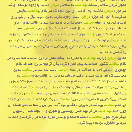
محول كردن ساختار شبكه
بهداشت
به ساختار
درمان
است. با وجود توسعه ای كه
در حوزه
درمان
داشته ایم، فاصله ای بین آنچه كه در نظام
بهداشت
نمایش
میگردد با آنچه كه حوزه
درمان
است، وجود دارد. بدین سبب نیاز به ریلی برای
ارتباط این دو در نظام
سلامت
وجود دارد تا مردم بتوانند در قالب نظام ارجاع،
خدمات درمانی دریافت نمایند. از آنجائیكه تربیت یك نیروی
متخصص
بسیار
هزینه بر است، پس
پزشك
فوق تخصص باید بیمارانی را ببیند كه تنها در حوزه
تخصص كاری اوست، با این كار می توان هزینه ها را به درستی مدیریت كرد. در
واقع هرچه خدمات درمانی را در سطوح پایین تری نمایش دهیم، میزان هزینه ها
را كاهش داده ایم.
معاون
درمان
وزارت
بهداشت
با اشاره به اینكه تلاش بر این است تا عدالت را در
نظام
سلامت
كشور احداث نماییم، اشاره كرد: یكی از مهم ترین اهداف نظام
جهموری اسلامی احداث عدالت در نظام
سلامت
است. عدالت در
سلامت
بدین
معناست كه افراد نیازمند دریافت خدمات درمانی، در قالب نظام
سلامت
به
متخصصان بازگشت كنند. باید بدانیم دنیا به سبب پیشرفت در حوزه تكنولوژی
پزشكی در كنار مراقبت های درمانی، توانسته عدالت را در
سلامت
احداث كند.
وی اظهار داشت: سپس انقلاب، اتفاقات بسیار خوبی در حوزه
سلامت
روی داده
است. بزرگ ترین اقدامی كه در حوزه
سلامت
صورت گرفته احداث ساختار شبكه
ای نظام
سلامت
بود كه در دوران جنگ بوجود آمد. در این راستا ساختار شبكه ای
چون خانه
بهداشت
، مراكز بهداشتی روستایی و شهری و…ایجاد شد. از سویی
دیگر طرح تحول
سلامت
با اندك فاصله و نوسانی مورد توجه قرار گرفت و خدمات
درمانی مغفول، توسعه پیدا كرد.