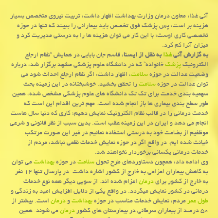
آنی غذا: معاون درمان وزارت بهداشت اظهار داشت: تربیت نیروی متخصص بسیار
هزینه بر است، پس پزشك فوق تخصص باید بیمارانی را ببیند كه تنها در حوزه
تخصصی كاری اوست؛ با این كار می توان هزینه ها را به درستی مدیریت كرد و
میزان آنرا كم كرد.
به گزارش آنی
غذا
به نقل از ایسنا
، قاسم جان بابایی در همایش “نظام ارجاع
الكترونیك
پزشك
خانواده” كه در دانشگاه علوم پزشكی مشهد برگزار شد، درباره
وضعیت عدالت در حوزه
سلامت
، اظهار داشت: اگر نظام ارجاع احداث شود می
توان عدالت در حوزه
سلامت
را تحقق بخشید. خوشبختانه در این زمینه بحث
سهمیه بندی خدمت برای تك تك دانشگاه های علوم پزشكی مشخص شده، همین
طور سطح بندی بیماری ها باز انجام شده است. مهم ترین اقدام این است كه
خدمت درمانی را در قالب نظام الكترونیك نمایش دهیم؛ كاری كه دنیا سال هاست
انجام می دهد و ایران در این زمینه عقب است. بدین سبب از نظر قانونی و شرعی
موظفیم از بضاعت خود به درستی استفاده نمائیم در غیر این صورت مرتكب
خیانت شده ایم. در واقع اگر در حوزه نمایش خدمات نظمی نباشد، مردم از
خدمات درمانی یكسانی برخوردار نخواهند شد.
وی ادامه داد: همچون دستاوردهای طرح تحول
سلامت
در حوزه
بهداشت
می توان
به كاهش بیماران اعزامی به خارج از كشور اشاره داشت. در پارسال تنها ۱۲ نفر
به خارج از كشور برای
درمان
اعزام شده اند. از سویی دیگر همه نوع خدمات
درمانی در كشور نمایش میگردد. در واقع یكی از دلایل افزایش امید به زندگی و
طول عمر
مردم، نمایش خدمات مناسب در حوزه
بهداشت
و
درمان
است. بیشتر از
۵۰ درصد از بیماران سرطانی در بیمارستان های كشور
درمان
می شوند. همین