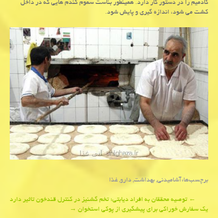
كادمیم را در دستور كار دارد. همینطور بناست سموم گندم هایی كه در داخل
كشت می شود، اندازه گیری و پایش شود.
برچسب‌ها:
آشامیدنی
,
بهداشت
,
دارو
,
غذا
Post
←
توصیه محققان به افراد دیابتی؛ تخم گشنیز در كنترل قندخون تاثیر دارد
یك سفارش خوراكی برای پیشگیری از پوكی استخوان
→
navigation