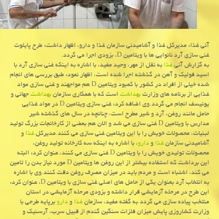
آنی غذا: مدیركل غذا و آشامیدنی سازمان غذا و دارو، اظهار داشت: طرح پایلوت
غنی سازی آرد نانوایی ها با ویتامین D، بزودی اجرا می گردد.
به گزارش آنی
غذا
به نقل از مهر، وحید مفید، با اشاره به اینكه غنی سازی آرد با
اسید فولیك و آهن در گذشته اجرا شده است، اظهار نمود: طبق بررسی های انجام
شده خیلی از افراد در كشور با كمبود ویتامین D هم مواجهند و غنی سازی مواد
غذایی از برنامه های وزارت
بهداشت
است كه با همكاری سازمان
بهداشت
جهانی و
یونیسف انجام می گردد.وی اضافه كرد: غنی سازی ویتامین D در مواد غذایی
حامل مانند روغن، آرد و شیر مطرح است، چنانچه در سال های گذشته شیر
مدارس با ویتامین D غنی سازی می شد و الان هم بعضی از كارخانجات بزرگ تولید
لبنیات، محصولات خویش را با این ویتامین غنی سازی می كنند.مدیركل
غذا
و
آشامیدنی سازمان
غذا
و
دارو
، با اشاره به اینكه سه كارخانه تولید روغن،
محصولات تولیدی خویش را با ویتامین D غنی سازی می كنند، عنوان كرد: البته
این برداشت كه استفاده بیشتر از این روغن ها ویتامین D مورد نیاز بدن را تامین
می كند، اشتباه است و مردم باید در میزان مصرف روغن دقت كنند.وی با اشاره
به انتخاب آرد بعنوان یكی از حامل های اصلی غنی سازی با ویتامین D، عنوان كرد:
این طرح در مرحله آزمایشی قرار داشته و بزودی مرحله آزمایشی در استان
منتخب پیاده سازی می گردد.به گفته مفید، سازمان
غذا
و
دارو
برپایه طرحی با
وزارت كشاروزی پایش میزان فلزات سنگین گندم از قبیل سرب، آرسنیك و