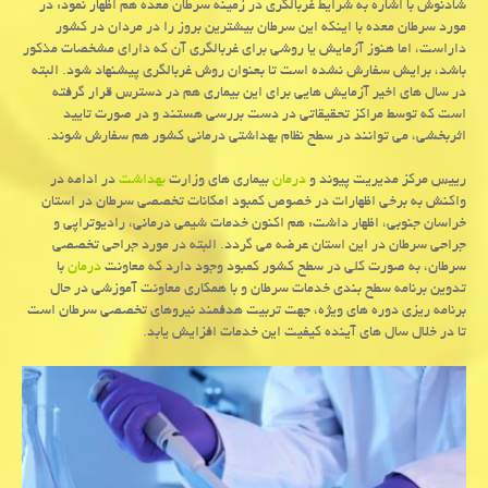
شادنوش با اشاره به شرایط غربالگری در زمینه سرطان معده هم اظهار نمود: در
مورد سرطان معده با اینكه این سرطان بیشترین بروز را در مردان در كشور
داراست، اما هنوز آزمایش یا روشی برای غربالگری آن كه دارای مشخصات مذكور
باشد، برایش سفارش نشده است تا بعنوان روش غربالگری پیشنهاد شود. البته
در سال های اخیر آزمایش هایی برای این بیماری هم در دسترس قرار گرفته
است كه توسط مراكز تحقیقاتی در دست بررسی هستند و در صورت تایید
اثربخشی، می توانند در سطح نظام بهداشتی درمانی كشور هم سفارش شوند.
رییس مركز مدیریت پیوند و
درمان
بیماری های وزارت
بهداشت
در ادامه در
واكنش به برخی اظهارات در خصوص كمبود امكانات تخصصی سرطان در استان
خراسان جنوبی، اظهار داشت: هم اكنون خدمات شیمی درمانی، رادیوتراپی و
جراحی سرطان در این استان عرضه می گردد. البته در مورد جراحی تخصصی
سرطان، به صورت كلی در سطح كشور كمبود وجود دارد كه معاونت
درمان
با
تدوین برنامه سطح بندی خدمات سرطان و با همكاری معاونت آموزشی در حال
برنامه ریزی دوره های ویژه، جهت تربیت هدفمند نیروهای تخصصی سرطان است
تا در خلال سال های آینده كیفیت این خدمات افزایش یابد.