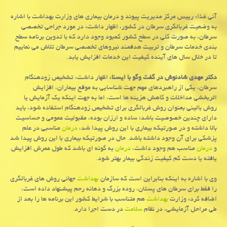
آنی غذا: رییس مركز مدیریت پیوند و درمان بیماری های وزارت بهداشت با اشاره
به وضعیت غربالگری سرطان در كشور، اظهار داشت: در مورد جراحی تخصصی
سرطان، به صورت كلی در سطح كشور كمبود وجود دارد كه با تدوین برنامه سطح
بندی خدمات سرطان و تربیت هدفمند نیروهای تخصصی سرطان تلاش می نماییم
تا در خلال سال های آینده كیفیت این خدمات افزایش یابد.
دكتر مهدی شادنوش در گفت وگو با ایسنا،
اظهار داشت: تشخیص زودهنگام
سرطان، یكی از راهبردهای مهم جهت شناسایی به موقع بیماران، افزایش
اثربخشی مداخلات و كاهش هزینه ها است، اما به جهت اینكه یك آزمایش یا
روش بالینی بعنوان روش غربالگری برای تشخیص زودهنگام استفاده شود، باید
دارای چندین خصوصیت باشد؛ ساده و ارزان بوده، مقبولیت عمومی و حساسیت
بالا داشته و در صورتیكه بیماری با این روش پیدا شد،
درمان
مناسبی در علم
پزشكی برای آن وجود داشته باشد. حال در صورتیكه بیماری با این روش پیدا شد
و
درمان
مناسب هم وجود داشت،
درمان
به گونه ای باشد كه طول عمرش افزایش
یافته یا دست كم كیفیت زندگی بیمار بهتر شود.
وی با اشاره به اینكه بنابراین است كه سازمان
بهداشت
جهانی روش های غربالگری
را فقط برای سرطان های پستان، روده بزرگ و دهانه رحم پیشنهاد داده است،
اضافه كرد: وزارت
بهداشت
هم متناسب با شرایط كشور این برنامه ها را بعد از
طی مراحل آزمایشی، در نظام
سلامت
در دست اجرا دارد.