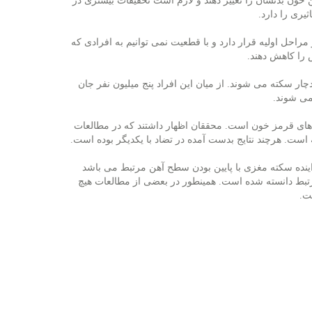
ن خون بدنشان را تغییر دهند و لازم است تحقیقات بیشتری در
یری را دارد.
احل اولیه قرار دارد و با قطعیت نمی توانیم به افرادی كه
را كاهش دهند.
فر در جهان دچار سكته می شوند. از میان این افراد پنج میلیون نفر جان
می شوند.
 های قرمز خون است. محققان اظهار داشتند كه در مطالعات
ست. هرچند نتایج بدست آمده در تضاد با یكدیگر بوده است.
ینده سكته مغزی با پایین بودن سطح آهن مرتبط می باشد
بط دانسته شده است. همینطور در بعضی از مطالعات هیچ
ت.