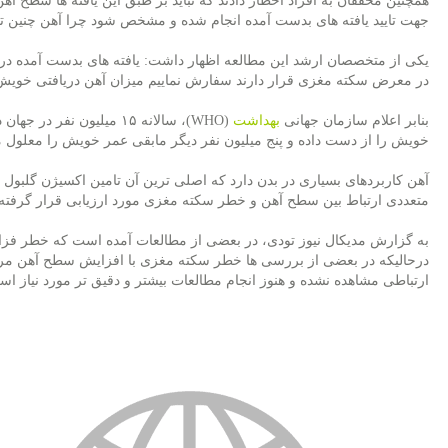
همچنین محققان به افراد اخطار دادند كه نباید بر طبق این یافته ها سطح آه
جهت تایید یافته های بدست آمده انجام شده و مشخص شود چرا آهن چنین تاث
یكی از متخصصان ارشد این مطالعه اظهار داشت: یافته های بدست آمده در مر
در معرض سكته مغزی قرار دارند سفارش نماییم میزان آهن دریافتی خویش 
بنابر اعلام سازمان جهانی
بهداشت
(WHO)، سالانه ۱۵ میلیون ن
خویش را از دست داده و پنج میلیون نفر دیگر مابقی عمر خویش را معلول 
آهن كاربردهای بسیاری در بدن دارد كه اصلی ترین آن تامین اكسیژن گلبول
متعددی ارتباط بین سطح آهن و خطر سكته مغزی مورد ارزیابی قرار گرفته ا
به گزارش مدیكال نیوز تودی، در بعضی از مطالعات آمده است كه خطر فزا
درحالیكه در بعضی از بررسی ها خطر سكته مغزی با افزایش سطح آهن مرت
ارتباطی مشاهده نشده و هنوز انجام مطالعات بیشتر و دقیق تر مورد نیاز اس