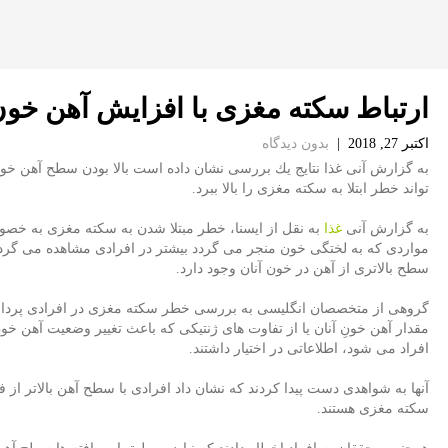
ارتباط سكته مغزی با افزایش آهن خو
اکتبر 27, 2018
|
بدون دیدگاه
به گزارش آنی غذا نتایج یك بررسی نشان داده است بالا بودن سطح آهن خ
تواند خطر ابتلا به سكته مغزی را بالا ببرد.
به گزارش آنی
غذا
به نقل از ایسنا، خطر مبتلا شدن به سكته مغزی به خص
مواردی كه به لختگی خون منجر می گردد بیشتر در افرادی مشاهده می گرد
سطح بالاتری از آهن در خون آنان وجود دارد.
گروهی از متخصصان انگلیسی به بررسی خطر سكته مغزی در افرادی پرداخت
مقدار آهن خونِ آنان یا از تفاوت های ژنتیكی كه باعث تغییر وضعیت آهن خون
افراد می شود، اطلاعاتی در اختیار داشتند.
آنها به شواهدی دست پیدا كردند كه نشان داد افرادی با سطح آهن بالاتر از 
سكته مغزی هستند.