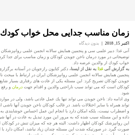
زمان مناسب جدایی محل خواب كودك ا
اکتبر 15, 2018
|
بدون دیدگاه
آنی غذا: دبیر علمی سی و پنجمین همایش سالانه انجمن علمی روانپزشكان ا
توضیحاتی در مورد درمان ناخن جویدن كودكان و زمان مناسب برای جدا كر
خواب كودك از والدین عرضه داد.
به گزارش آنی
غذا
به نقل از ایسنا،
دكتر كتایون رازجویان در آستانه برگزا
پنجمین همایش سالانه انجمن علمی روانپزشكان ایران در ارتباط با مبحث نا
جویدن كودكان تصریح كرد: این مسئله یكی از عادت های رفتاری بسیار شایع 
كودكان است كه می تواند سبب ناراحتی والدین و اقدام جهت
درمان
و رفع 
شود.
وی ادامه داد: ناخن جویدن می تواند تنها یك عمل عادتی باشد، ولی در موار
تواند همراه با سایر اختلالات باشد. در غالب كودكان ناخن جویدن آنها ناشی 
و اضطراب نیست، بلكه امكان دارد با انجام این عمل احساس خوشایندی به 
داده و این مسئله سبب شده كه به مرور این مورد تبدیل به عادت در آنها شو
این روانپزشك كودكان اظهار داشت: البته هر چه كه میزان تنش در كودكان اف
صورت گیرد. در صورتیكه شدت این مسئله چندان زیاد نباشد، امكان دارد با افز