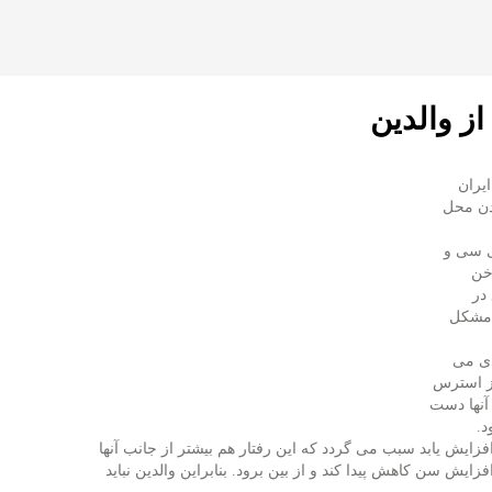
ز والدین
یران
دن محل
ری سی و
خن
در
مشكل
دی می
از استرس
آنها دست
د.
زایش یابد سبب می گردد كه این رفتار هم بیشتر از جانب آنها
ایش سن كاهش پیدا كند و از بین برود. بنابراین والدین نباید