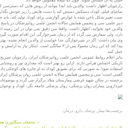
خیلی به آن حساس شوند؛ چون كه نتیجه معكوس خواهد داد.
رازجویان اظهار داشت: والدین باید ابتدا بتوانند از روش هایی كه دسترسی كود
تماشای فیلم، كودك دستكش دستش كند یا دست هایش را زیر خودش بگذارد. 
سبب تغییر شكل ناخن شده یا عوارض گوارشی برای كودك تولید كند، باید 
دبیر علمی سی و پنجمین همایش سالانه انجمن علمی روانپزشكان در پاسخ به
والدین خود بخوابند، اظهار داشت: واقعا سن دقیق نمی توان در این زمینه ا
دارد، ولی سفارش می گردد كه از زمان شیرخوارگی این اقدام صورت گیرد 
وی بیان داشت: اگر در شیرخوارگی جدا خوابیدن از والدین انجام نشده، ب
پیدا كند كه این زمان معمولا پس از ۳ سالگی است. ای
عمل كنند.
بنابر اعلام روابط عمومی انجمن علمی روانپزشكان ایران، رازجویان تصریح ك
تاریكی احساس هراس دارند. ازاین رو بهتر است كه مقداری نور و روشنایی ب
استفاده شود؛ به صورتی كه برای تشویق كودك به او جایزه های كوچكی داده شو
برجسته در سالن شهید غرضی بیمارستان میلاد برگزار می گردد و موضوع
غیردارویی بیماران روان پزشكی، روان پزشكی جامعه نگر، كودك و نوجوان 
برچسب‌ها:
بیمار
,
پزشك
,
دارو
,
درمان
Post
←
محققان سنگاپوری هشدا
كارشناسان تغذیه توصیه می كنند؛ فواید روغن ماهی در مقابله با افسردگ