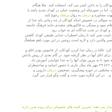
كان را به ناخن كمتر می كند، استفاده كنند. مثلا هنگام
اما در صورتیكه این وضعیت خیلی در كودك شدید باشد یا
جهت مشاوره و
درمان
به روان
پزشك
رجوع كنند.
 سوالی در خصوص اینكه كودكان از چه زمانی باید جدا از
علام نمود و بستگی به فاكتورهای متعددی مانند فرهنگ جامعه
و كودك در تخت جداگانه ای به خواب رود.
هتر است صبر كنند تا زمان اضطراب جدایی طبیعی كودك كاهش
نكار نیاز به آرامش و صبر والدین دارد و لازم است زوجین در این مورد باهم هماهنگ
رد: غالبا در زمان جدا كردن كودكان، از خاموش بودن اتاق و
رای اتاق آنها در نظر گرفته شود. در گام بعدی از روش پاداش
د تا به مرور بتوان آنها را به جدا خوابیدن آموزش داد.
گفتنی است؛ سی و پنجمین همایش سالانه انجمن علمی روان پزشكان ایران ۲۶تا ۲۹ مهر ماه سال جاری با حضور اساتید و صاحبنظران
ات مختلفی در حوزه پیشگیری، تشخیص،
درمان
دارویی و
و… در این كنگره مورد بحث و گفت وگو قرار می گیرد.
ر می دهند؛ شیرین كننده های مصنوعی برای روده ضرر دارند
ی و سلامت قلب
→