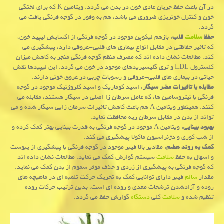
در آن باعث حفظ جریان عادی خون در بدن می گردد. ویتامین K كه برای لختگی
خون و كنترل خونریزی ضروری می باشد، هم به وفور در گوجه فرنگی یافت می
گردد.
حفظ
سلامت
قلب
: بازهم لیكوپن موجود در گوجه فرنگی از اكسایش لیپید خون،
كه تاثیر حفاظتی در مقابل انواع بیماری های قلبی-عروقی دارد، پیشگیری می
كند. مطالعات نشان داده اند كه مصرف منظم گوجه فرنگی منجر به كاهش میزان
كلسترول LDL و تری گلیسیریدهای موجود در خون می گردد. این لیپیدها نقش
حیاتی در بیماری های قلبی-عروقی و رسوبات چربی در عروق خونی دارند.
مقابله با تاثیرات مضر سیگار
: اسید كوماریك و اسید كلروژنیك موجود در گوجه
فرنگی با نیتروسامین ها، كه عامل سرطان زا اصلی در سیگار هستند، مقابله می
كنند. همینطور ویتامین A هم باعث كاهش تاثیرات سرطان زایی سیگار شده و می
تواند از بدن در مقابل سرطان ریه محافظت نماید.
بهبود بینایی
: ویتامین A موجود در گوجه فرنگی به قدرت بینایی بهتر كمك كرده و
از شب كوری و دژنراسیون ماكولا پیشگیری می كند.
كمك به روند هضم
: مقادیر بالا فیبر موجود در گوجه فرنگی با پیشگیری از یبوست
و اسهال به حفظ
سلامت
سیستم گوارش كمك می نماید. مطالعات نشان داده اند
كه گوجه فرنگی به پیشگیری از زردی و حذف موثر سموم از بدن كمك می نماید.
مقدار
سالم
فیبر دارای توانایی كمك به تحریك حركت تلمبه ای در ماهیچه های
روده و آزادشدن ترشحات معدی و روده ای است. بدین ترتیب حركات روده
تنظیم شده و
سلامت
كلی
دستگاه
گوارش حفظ می گردد.