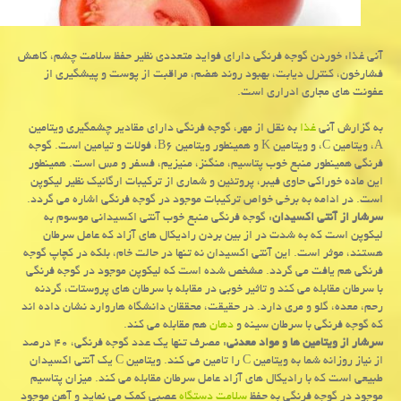
آنی غذا: خوردن گوجه فرنگی دارای فواید متعددی نظیر حفظ سلامت چشم، كاهش
فشارخون، كنترل دیابت، بهبود روند هضم، مراقبت از پوست و پیشگیری از
عفونت های مجاری ادراری است.
به گزارش آنی
غذا
به نقل از مهر، گوجه فرنگی دارای مقادیر چشمگیری ویتامین
A، ویتامین C، و ویتامین K و همینطور ویتامین B۶، فولات و تیامین است. گوجه
فرنگی همینطور منبع خوب پتاسیم، منگنز، منیزیم، فسفر و مس است. همینطور
این ماده خوراكی حاوی فیبر، پروتئین و شماری از تركیبات ارگانیك نظیر لیكوپن
است. در ادامه به برخی خواص تركیبات موجود در گوجه فرنگی اشاره می گردد.
سرشار از آنتی اكسیدان
: گوجه فرنگی منبع خوب آنتی اكسیدانی موسوم به
لیكوپن است كه به شدت در از بین بردن رادیكال های آزاد كه عامل سرطان
هستند، موثر است. این آنتی اكسیدان نه تنها در حالت خام، بلكه در كچاپ گوجه
فرنگی هم یافت می گردد. مشخص شده است كه لیكوپن موجود در گوجه فرنگی
با سرطان مقابله می كند و تاثیر خوبی در مقابله با سرطان های پروستات، گردنه
رحم، معده، گلو و مری دارد. در حقیقت، محققان دانشگاه هاروارد نشان داده اند
كه گوجه فرنگی با سرطان سینه و
دهان
هم مقابله می كند.
سرشار از ویتامین ها و مواد معدنی
: مصرف تنها یك عدد گوجه فرنگی، ۴۰ درصد
از نیاز روزانه شما به ویتامین C را تامین می كند. ویتامین C یك آنتی اكسیدان
طبیعی است كه با رادیكال های آزاد عامل سرطان مقابله می كند. میزان پتاسیم
موجود در گوجه فرنگی به حفظ
سلامت
دستگاه
عصبی كمك می نماید و آهن موجود