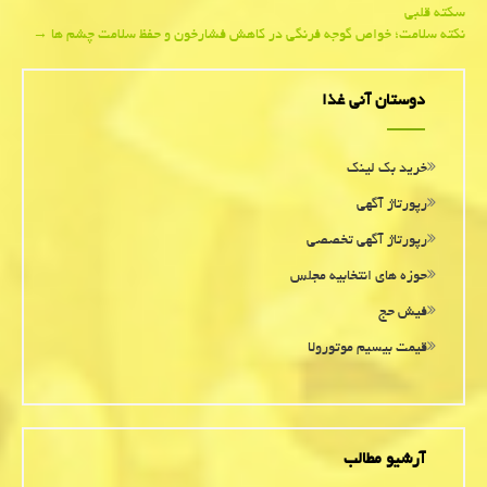
سكته قلبی
navigation
نكته سلامت؛ خواص گوجه فرنگی در كاهش فشارخون و حفظ سلامت چشم ها
→
دوستان آنی غذا
خرید بک لینک
رپورتاژ آگهی
رپورتاژ آگهی تخصصی
حوزه های انتخابیه مجلس
فیش حج
قیمت بیسیم موتورولا
آرشیو مطالب