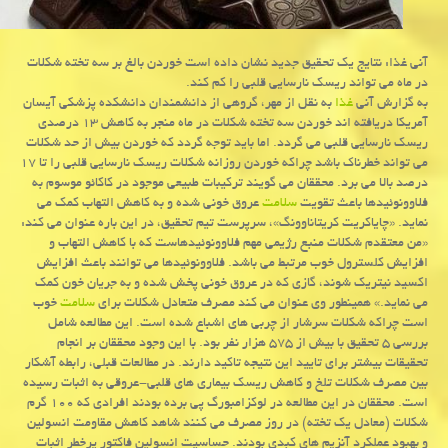
آنی غذا: نتایج یك تحقیق جدید نشان داده است خوردن بالغ بر سه تخته شكلات
در ماه می تواند ریسك نارسایی قلبی را كم كند.
به گزارش آنی
غذا
به نقل از مهر، گروهی از دانشمندان دانشكده پزشكی آیسان
آمریكا دریافته اند خوردن سه تخته شكلات در ماه منجر به كاهش ۱۳ درصدی
ریسك نارسایی قلبی می گردد. اما باید توجه گردد كه خوردن بیش از حد شكلات
می تواند خطرناك باشد چراكه خوردن روزانه شكلات ریسك نارسایی قلبی را تا ۱۷
درصد بالا می برد. محققان می گویند تركیبات طبیعی موجود در كاكائو موسوم به
فلاوونوئیدها باعث تقویت
سلامت
عروق خونی شده و به كاهش التهاب كمك می
نماید. «چایاكریت كریتاناوونگ»، سرپرست تیم تحقیق، در این باره عنوان می كند:
«من معتقدم شكلات منبع رژیمی مهم فلاوونوئیدهاست كه با كاهش التهاب و
افزایش كلسترول خوب مرتبط می باشد. فلاوونوئیدها می توانند باعث افزایش
اكسید نیتریك شوند، گازی كه در عروق خونی پخش شده و به جریان خون كمك
می نماید.» همینطور وی عنوان می كند مصرف متعادل شكلات برای
سلامت
خوب
است چراكه شكلات سرشار از چربی های اشباع شده است. این مطالعه شامل
بررسی ۵ تحقیق با بیش از ۵۷۵ هزار نفر بود. با این وجود محققان بر انجام
تحقیقات بیشتر برای تایید این نتیجه تاكید دارند. در مطالعات قبلی، رابطه آشكار
بین مصرف شكلات تلخ و كاهش ریسك بیماری های قلبی-عروقی به اثبات رسیده
است. محققان در این مطالعه در لوكزامبورگ پی برده بودند افرادی كه ۱۰۰ گرم
شكلات (معادل یك تخته) در روز مصرف می كنند شاهد كاهش مقاومت انسولین
و بهبود عملكرد آنزیم های كبدی بودند. حساسیت انسولین فاكتور پرخطر اثبات