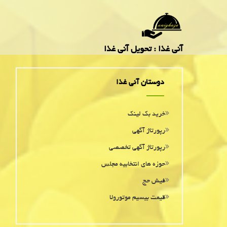
آنی غذا : تحویل آنی غذا
دوستان آنی غذا
خرید بک لینک
رپورتاژ آگهی
رپورتاژ آگهی تخصصی
حوزه های انتخابیه مجلس
فیش حج
قیمت بیسیم موتورولا