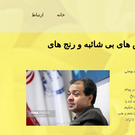
خانه
ارتباط
های بی شائبه و رنج های
 بوعلی
ر پیام
یخ
كه با
ن حكیم
ا علم و طب
ا زاد