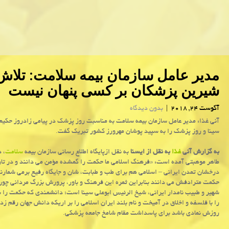
مدیر عامل سازمان بیمه سلامت: تلاش 
شیرین پزشكان بر كسی پنهان نیست
آگوست 24, 2018
|
بدون دیدگاه
آنی غذا: مدیر عامل سازمان بیمه سلامت به مناسبت روز پزشك در پیامی زادروز حكیم
سینا و روز پزشك را به سپید پوشان مهرورز كشور تبریك گفت.
به گزارش آنی
غذا
به نقل از ایسنا
به نقل ازپایگاه اطلاع رسانی سازمان بیمه
سلامت
، د
طاهر موهبتی آمده است: «فرهنگ اسلامی ما حكمت را گمشده مؤمن می دانند و در تار
درخشان تمدن ایرانی – اسلامی هم برای طب و طبابت، شان و جایگاه رفیع برمی شمارند 
حكمت مترادفش می دانند بنابراین ثمره این فرهنگ و باور، پرورش بزرگ مردانی چو
شهیر و طبیب نامدار ایرانی، شیخ الرئیس ابوعلی سینا است؛ دانشمندی كه حكمت را ب
را با فلسفه و اخلاق در آمیخت و نام بلند ایران اسلامی را بر اریكه دانش جهان رقم زد ت
روزش نمادی باشد برای پاسداشت مقام شامخ جامعه پزشكی.