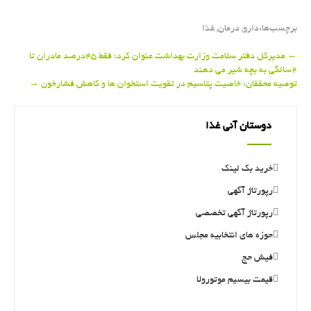
برچسب‌ها:
دارو
,
درمان
,
غذا
Post
←
مدیركل دفتر سلامت وزارت بهداشت عنوان كرد؛ فقط ۴۵درصد مادران تا
۲سالگی به بچه شیر می دهند
navigation
توصیه محققان؛ خاصیت پتاسیم در تقویت استخوان ها و كاهش فشارخون
→
دوستان آنی غذا
خرید بک لینک
رپورتاژ آگهی
رپورتاژ آگهی تخصصی
حوزه های انتخابیه مجلس
فیش حج
قیمت بیسیم موتورولا