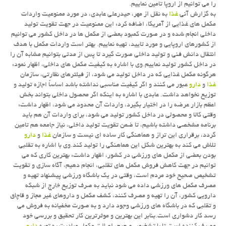
را می توانیم از اروپا تامین نماییم.
به گزارش آنی
غذا
به نقل از مهر، حیدرعلی عابدی، در مورد ممنوعیت واردات
مكمل های غذایی از آمریكا، اضافه كرد: این ممنوعیت در جهت تقویت تولید
داخلی انجام شده و در صورت كمبود بعضی از مكمل ها در داخل كشور می توانیم
از كشورهای اروپایی و مورد تایید، تهیه نماییم. بهتر است واردات مكمل با هدف
انتقال دانش فنی و تولید داخلی صورت گیرد تا پس از مدتی بتوانیم مشابه آن را
در داخل كشور تولید نماییم.وی با اشاره به كیفیت مكمل های داخلی، اظهار نمود:
هرگونه مكمل غذایی كه در داخل تولید می شود، از فیلترهای نظارتی، سازمان
غذا
و
دارو
عبور می كنند و اگر كیفیت مناسبی نداشته باشد اساساً اجازه تولید و
توزیع نخواهد داشت. عابدی با اشاره به اینكه اگر محصول داخلی بتواند بخش
اعظم بازار عرضه را در اختیار بگیرد، واردات آن محدود می شود، اظهار داشت:
وقتی كالا و محصولی در داخل كشور تولید می شود، برای واردات آن هم باید
برنامه مشخصی داشته باشیم، تا ضمن تقویت تولید داخلی، نیاز جامعه هم تامین
گردد، برقراری این تراز و هماهنگی كار ساده ای نیست و سازمان
غذا
و
دارو
تلاش می كند به بهترین شكل این هماهنگی را تولید كند.وی با اشاره به تقلبی
بودن بعضی از مكمل های ورزشی در كشور، اظهار داشت: بهترین كاری كه می
توانیم در جهت كاهش فروش مكمل های تقلبی، انجام دهیم، آگاه سازی و تقویت
تشخیص صحیح خود مردم است، وقتی در یك باشگاه ورزشی پیشنهاد تهیه و
مصرف مكمل های ورزشی داده می شود نباید به صرف توزیع خارج از شبكه
دارویی كشور، آن را تهیه و مصرف كنند، كشف مكمل و داروهای غیر مجاز و قاچاق
و تقلبی كه در باشگاه های ورزشی وجود دارد و به صورت مخفیانه به فروش می
رسد كار دشواری است.بنابر این بهترین و موثرترین كار تحقیق و بررسی خود