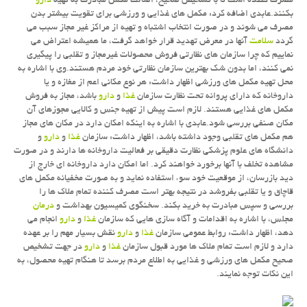
مصرف كننده است تا با تشخیص صحیح، اصالت مكمل مبادرت به تهیه
دارو
بكنند.عابدی اضافه كرد: مكمل های غذایی و ورزشی برای تقویت بیشتر بدن
مصرف می شوند و در صورت انتخاب اشتباه و تهیه از مراكز غیر مجاز سبب می
گردد
سلامت
آنها در معرض تهدید قرار خواهد گرفت، ما همیشه اعتراض می
نماییم كه چرا سازمان های نظارتی فروش محصولات غیرمجاز و تقلبی را پیگیری
نمی كنند، اما بدون شك بهترین سازمان نظارتی خود مردم هستند.وی با اشاره به
محل تهیه مكمل های ورزشی اظهار داشت: هر نوع مكانی اعم از مغازه و یا
داروخانه كه دارای پروانه تحت نظارت سازمان
غذا
و
دارو
باشد، مجاز به فروش
مكمل های غذایی هستند. لازم است پیش از تهیه جنس و كالایی مجوزهای آن
مكان صنفی بررسی شود.عابدی با اشاره به اینكه امكان دارد در مكان های مجاز
هم مكمل های تقلبی وجود داشته باشد، اظهار داشت: سازمان
غذا
و
دارو
و
دانشگاه های علوم پزشكی نظارت دقیقی بر فعالیت داروخانه ها دارند و در صورت
مشاهده تخلف با آنها برخورد خواهند كرد. اما امكان دارد داروخانه ای خارج از
دید بازرسان، از موقعیت خود سوء استفاده نماید و به صورت مخفیانه مكمل های
قاچاق و یا تقلبی بفروشد در نتیجه بهتر است مصرف كننده تمام ملاك ها را
بررسی و سپس مبادرت به خرید بكند. سخنگوی كمیسیون بهداشت و
درمان
مجلس، با اشاره به اقدامات و آگاه سازی هایی كه سازمان
غذا
و
دارو
دهد، اظهار داشت: روابط عمومی سازمان
غذا
و
دارو
نقش بسیار مهم را بر عهده
دارد و لازم است تمام ملاك ها مورد قبول سازمان
غذا
و
دارو
در جهت تشخیص
صحیح مكمل های ورزشی و غذایی به اطلاع مردم برسد تا هنگام تهیه محصول، به
این نكات توجه نمایند.