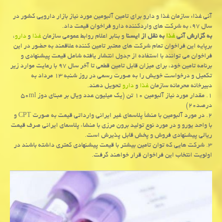
آنی غذا: سازمان غذا و دارو برای تامین آلبومین مورد نیاز بازار دارویی كشور در
سال ۹۷، به شركت های واردكننده دارو فراخوان قیمت داد.
به گزارش آنی
غذا
به نقل از ایسنا
و بنابر اعلام روابط عمومی سازمان
غذا
و
دارو
،
برپایه این فراخوان تمام شركت های معتبر تامین كننده علاقمند به حضور در این
فراخوان می توانند با استفاده از جدول انتشار یافته شامل قیمت پیشنهادی و
برنامه تامین خود، برای میزان قابل تامین قطعی تا آخر سال ۹۷ با رعایت موارد زیر
تكمیل و درخواست خویش را به صورت رسمی در روز شنبه ۱۳ مرداد به
دبیرخانه محرمانه سازمان
غذا
و
دارو
تحویل دهند.
۱. مقدار مورد نیاز آلبومین ۱۰ تن (یك میلیون عدد ویال بر مبنای دوز ۵۰ml
درصد۲۰)
۲. در مورد آلبومین با منشأ پلاسمای غیر ایرانی وارداتی قیمت به صورت CPT و
با واحد یورو و در مورد نوع تولید برون مرزی با منشاء پلاسمای ایرانی صرف قیمت
ریالی پیشنهادی فروش و پخش قابل پذیرش است.
۳. شركت هایی كه توان تامین بیشتر با قیمت پیشنهادی كمتری داشته باشند در
اولویت انتخاب این فراخوان قرار خواهند گرفت.