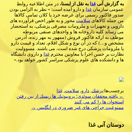
به گزارش آنی
غذا
به نقل از ایسنا،
در متن اطلاعیه روابط
عمومی سازمان
غذا
و دارو آمده است: « نظر به الزامی بودن
صدور فاكتور رسمی برای عرضه خرد یا كلان تمامی كالاها
من جمله كالاهای
سلامت
محور و به طور اخص فرآورده های
دارویی و تجهیزات و ملزومات مصرفی پزشكی، به استحضار
می رساند كلیه داروخانه ها و واحدهای صنفی مربوطه
موظف به ارائه فاكتور فروش (ممهور به مهر زنده، آدرس
مشخص و…) كه در آن نوع و شكل اقلام، تعداد و قیمت دارو
یا ملزومات پزشكی درج شده است، می باشند. مسوولیت
نظارت بر حسن اجرا با معاونین محترم
غذا
و داروی دانشگاه
ها و دانشكده های علوم پزشكی سراسر كشور خواهد بود.»
برچسب‌ها:
پزشك
,
دارو
,
سلامت
,
غذا
Post
←
یافته محققان سوئدی؛ پروبیوتیك ها ریسك از بین رفتن
استخوان ها را كم می كنند
navigation
ممنوعیت جراحی های غیر ضروری در انگلیس
→
دوستان آنی غذا