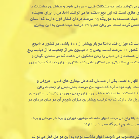
ل می تواند منجر به مشكلات قلبی – عروقی شود و بیشترین مشكلات ما
ی مغزی است كه این نوع سكته ها می توانند اشخاص را برای همیشه
ناتوان كنند. باید توجه كرد كه به صورت متوسط یك چهارم جمعیت كشور به فشار خون مبتلا هستند؛ به طوریكه ۲۵ درصد مردان فشار خون دارند كه استان
های كردستان، سمنان و گلستان بیشترین میزان مردان مبتلا به فشار خون را به خود مختص كرده است. در زنان هم با ۲۷ درصد مبتلا شدن به این بیماری
تكیان در ادامه به وضعیت دیابت در كشور اشاره و اظهار نمود: دیابت به این مفهوم است كه میزان قند ناشتا دو بار بیشتر از ۱۰۰ باشد. در كشور ما شیوع
دیابت در زنان مقداری بیش از مردان است. در عین حال میانگین شیوع این بیماری در كشور ۱۱ درصد است، یعنی ۸.۵ میلیون نفر از جمعیت ما از دیابت رنج
تهران و خوزستان هستند و در مابقی را زنان تشكیل می دهند كه در سمنان، گیلان و
ابت هیچ مشابهتی بین استان هایی كه بیشتری میزان دیابتیك مرد و زن
ظهار داشت: یكی از مسائلی كه عامل بیماری های قلبی – عروقی و
تنفسی است و می تواند به سرطان هم منجر شود، چربی خون بالا بویژه كلسترول بالا است. باید توجه كرد كه حدود ۵۰ درصد یعنی نیمی از جمعیت زنان
مبتلا هستند. متاسفانه بیشترین میزان چربی خون در زنان در استان های
دود ۴۱ درصد مردان ایرانی هم كلسترول بالا دارند كه به ترتیب بیشترین میزان شیوع آن در میان مردان در
مردان ایرانی از تری گلیسیرید بالا رنج می برند، اظهار داشت: بوشهر، تهران و یزد در مردان و یزد،
یزان شیوع تری گلیسیرید را دارند.
اگیر محسوب می شوند، اظهار داشت: توجه به این عوامل خطر می تواند