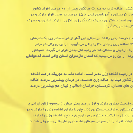
وی با اشاره به اینكه هشت درصد زنان و ۳۵ درصد مردان ایرانی دخانیات مصرف می كنند، اضافه كرد: به صورت میانگین بیش از ۲۰ درصد افراد كشور
دخانیات مصرف می كنند. طبق آمارها در زمینه مصرف الكل هم مردان استان های قزوین، كردستان و آذربایجان غربی با ۱۵ درصد در صدر قرار دارند و در
بویراحمد بیشترین مصرف كنندگان زن الكل را دارند. ازاین رو مصرف
تان ها صورت گیرد.
تكیان با اشاره به مبحث چاقی در كشور، اظهار داشت: در كشور ما ۱۵ درصد مردان و ۳۰ درصد زنان چاقند. بر مبنای این آمار از هر سه نفر زن یك نفرشان
چاق است و BMI(درصد توده بدنی) بالای ۳۰ دارند. به درصد توده بدنی بین ۲۵ تا ۳۰ اضافه وزن و بالای ۳۰ را چاقی می گوییم. ازاین رو زنان دو برابر
رد، اردبیل و سمنان هم در رتبه های بعدی قرار می گیرند. همینطور
ند. ازاین رو می بینیم كه
استان مازندران استان چاقی است كه عواملی
 در زمینه اضافه وزن بدتر است، ادامه داد: به طوریكه درصد اضافه
ن است. بر این اساس ۳۸ درصد مردان و ۳۵ درصد زنان در كشور مبتلا به اضافه وزن هستند. در مردان بیشترین درصد اضافه
ستان های همدان، كردستان، خراسان شمالی و گیلان هم بیشترین درصد
تكیان تصریح كرد: حال اگر اضافه وزن و چاقی را با هم تركیب نماییم می بینیم كه زنان وضعیت بدتری دارند و ۶۴ درصد یعنی بیش از دوسوم زنان ایرانی یا
كردستان به ترتیب بیشترین زنان چاق یا دارای اضافه وزن را دارند و در
دارن و اردبیل به ترتیب بیشترین مردان چاق یا دچار اضافه وزن را دارند.
 تواند افراد را در معرض سرطان ها، بیماری های قلبی – عروقی شدید،