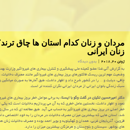
مردان و زنان كدام استان ها چاق ترن
زنان ایرانی
ژوئن 20, 2018
|
بدون دیدگاه
به گزارش آنی غذا عضو كمیته ملی پیشگیری و كنترل بیماری های غیرواگیر وزارت به
وضعیت مهم ترین ریسك فاكتورهای بروز بیماری های غیرواگیر مانند مصرف دخانیات، 
چاقی، دیابت و… را در كشور شرح داد و اظهار داشت: طبق آمارها به صورت میانگین
سبك زندگی بانوان ایرانی از مردان ایرانی نگران كننده تر است.
دكتر امیرحسین تكیان در گفت وگو با ایسنا،
به برخی عوامل خطر بروز بیماری های غیرو
نمود و اظهار داشت: نخستین عامل خطری كه به آن می پردازیم دخانیات است كه یكی ا
شد، استان هایی كه بیشترین میزان مصرف دخانیات در مردان را به خود اختصاص داده
قزوین، آذربایجان غربی، همدان و كهگیلویه و بویر احمد بوده و مصرف دخانیات زنان ه
های بوشهر، سیستان و بلوچستان و هرمزگان بیشترین میزان را دارد.