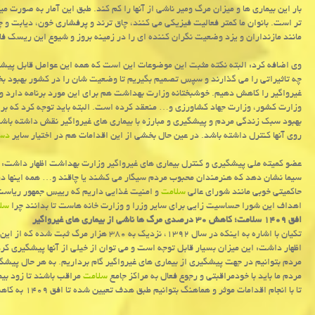
بار این بیماری ها و میزان مرگ ومیر ناشی از آنها را كم كند. طبق این آمار به صورت 
تر است. بانوان ما كمتر فعالیت فیزیكی می كنند، چاق ترند و پرفشاری خون، دیابت و 
مانند مازنداران و یزد وضعیت نگران كننده ای را در زمینه بروز و شیوع این ریسك فاك
وی اضافه كرد: البته نكته مثبت این موضوعات این است كه همه این عوامل قابل پیشگ
چه تاثیراتی را می گذارند و سپس تصمیم بگیریم تا وضعیت شان را در كشور بهبود بخش
روی آنها كنترل داشته باشد. در عین حال بخشی از این اقدامات هم در اختیار سایر
دست
عضو كمیته ملی پیشگیری و كنترل بیماری های غیرواگیر وزارت بهداشت اظهار داشت:
سیما نشان دهد كه هنرمندان محبوب مردم سیگار می كشند یا چاقند و… همه اینها در 
حاكمیتی خوبی مانند شورای عالی
سلامت
و امنیت غذایی داریم كه رییس جمهور ریاست آ
اهداف این شورا حساسیت زایی برای سایر وزرا و وزارت خانه هاست تا بدانند چرا
سل
افق ۱۴۰۹ سلامت؛ كاهش ۳۰ درصدی مرگ ها ناشی از بیماری های غیرواگیر
اظهار داشت: این میزان بسیار قابل توجه است و می توان از خیلی از آنها پیشگیری كر
مردم بتوانیم در جهت پیشگیری از بیماری های غیرواگیر گام برداریم. به هر حال پیشگی
مردم ما باید با خودمراقبتی و رجوع فعال به مراكز جامع
سلامت
مراقب باشند تا زود بی
تا با انجام اقدامات موثر و هماهنگ بتوانیم طبق هدف تعیین شده تا افق ۱۴۰۹ به كاهش ۳۰ درصدی مرگ ومیر ناشی از بیماری های غیرواگیر دست یابیم.