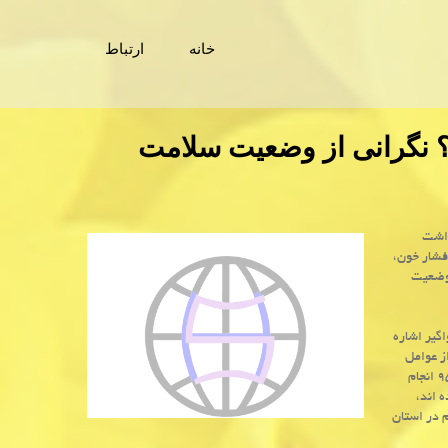
خانه
ارتباط
د؟ نگرانی از وضعیت سلامت
داشت
فشار خون،
 وضعیت
اگیر اشاره
ز عوامل
خطر اصلی در بروز بیماری های غیرواگیر به حساب می آید. طبق مطالعه ای كه در سال ۹۵ انجام
 اند،
م در استان