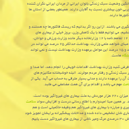
میانگین وضعیت سبك زندگی بانوان ایرانی از مردان ایرانی نگران كننده
چربی خون بیشتری نسبت به آقایان دارند. همینطور بعضی از استان ها
تورها دارند.
یری می باشند. ازاین رو اگر بدانیم كه ریسك فاكتورها چه هستند و
یم، می توانیم فقط با یك كاهش وزن، بروز خیلی از بیماری های
غیرواگیر را كاهش دهیم. خوشبختانه وزارت بهداشت هم برای این مورد برنامه دارد و ۱۲ تفاهم نامه با ۱۲ وزارتخانه دیگر مانند وزارت ورزش و جوانان،
وزارت كشور، وزارت جهاد كشاورزی و… منعقد كرده است. البته باید توجه كرد كه بر مبنای شواهد علمی وزارت، بهداشت حداكثر ۲۵ درصد می تواند در
بهبود سبك زندگی مردم و پیشگیری و مبارزه با بیماری های غیرواگیر نقش داشته باشد و ۷۵ درصد این عوامل برعهده وزارت بهداشت نیست و نمی تواند
گاه
هاست.
 فرض كنید وزارت بهداشت اقدامات خویش را انجام دهد، اما صدا و
سبك زندگی و رفتار مردم موثرند. البته خوشبختانه مكانیزم های
ن را برعهده دارند و مدلی بسیار مترقی به حساب می آید. یكی از
امت
مهم می باشد و اقدام برای آن همت مضاعفی می طلبد.
تكیان با اشاره به اینكه در سال ۱۳۹۲، نزدیك به ۳۸۰ هزار مرگ ثبت شده كه از این میزان ۲۲۰ هزار موردش به علت بیماری های غیرواگیر بوده است،
د. بر همین مبنا امیدوارم با اطلاع رسانی درست و افزایش سواد
سلامت
ری و مبارزه با بیماری های غیرواگیر هم وظیفه حاكمیتی است و هم
ماری شان تشخیص داده شده و مداخلات پیشگیرانه برایشان تجویز شود