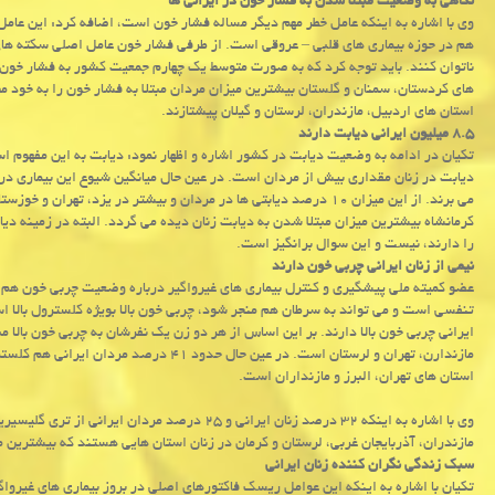
نگاهی به وضعیت مبتلا شدن به فشار خون در ایرانی ها
وی با اشاره به اینكه عامل خطر مهم دیگر مساله فشار خون است، اضافه كرد: این عام
هم در حوزه بیماری های قلبی – عروقی است. از طرفی فشار خون عامل اصلی سكته ها
استان های اردبیل، مازندران، لرستان و گیلان پیشتازند.
۸.۵ میلیون ایرانی دیابت دارند
می برند. از این میزان ۱۰ درصد دیابتی ها در مردان و بیشتر در یزد، 
كرمانشاه بیشترین میزان مبتلا شدن به دیابت زنان دیده می گردد. البته در زمینه دی
را دارند، نیست و این سوال برانگیز است.
نیمی از زنان ایرانی چربی خون دارند
عضو كمیته ملی پیشگیری و كنترل بیماری های غیرواگیر درباره وضعیت چربی خون هم ا
ایرانی چربی خون بالا دارند. بر این اساس از هر دو زن یك نفرشان به چربی خون بالا 
مازندارن، تهران و لرستان است. در عین حال ح
استان های تهران، البرز و مازنداران است.
وی با اشاره به اینكه ۳۲ درصد زنان ایرانی و ۲۵ درصد 
مازندران، آذربایجان غربی، لرستان و كرمان در زنان استان هایی هستند كه بیشترین م
سبك زندگی نگران كننده زنان ایرانی
تكیان با اشاره به اینكه این عوامل ریسك فاكتورهای اصلی در بروز بیماری های غیرو