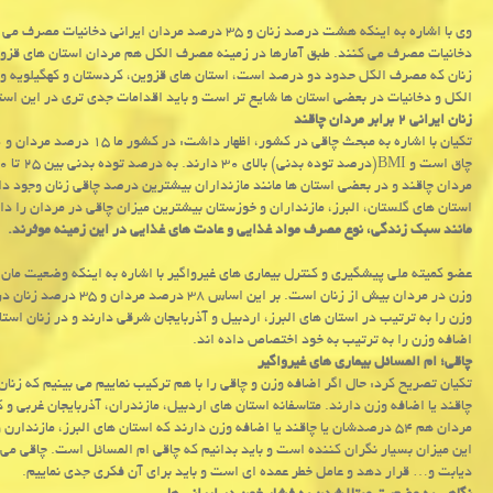
زنان كه مصرف الكل حدود دو درصد است، استان های قزوین، كردستان و كهگیلویه و 
الكل و دخانیات در بعضی استان ها شایع تر است و باید اقدامات جدی تری در این اس
زنان ایرانی ۲ برابر مردان چاقند
مردان چاقند و در بعضی استان ها مانند مازنداران بیشترین درصد چاقی زنان وجود دا
استان های گلستان، البرز، مازنداران و خوزستان بیشترین میزان چاقی در مردان را دار
مانند سبك زندگی، نوع مصرف مواد غذایی و عادت های غذایی در این زمینه موثرند.
عضو كمیته ملی پیشگیری و كنترل بیماری های غیرواگیر با اشاره به اینكه وضعیت مان
وزن در مردان بیش از زنا
وزن را به ترتیب در استان های البرز، اردبیل و آذربایجان شرقی دارند و در زنان ا
اضافه وزن را به ترتیب به خود اختصاص داده اند.
چاقی؛ ام المسائل بیماری های غیرواگیر
چاقند یا اضافه وزن دارند. متاسفانه استان های اردبیل، مازندران، آذربایجان غربی و 
مردان هم ۵۴ درصدشان یا چاقند یا اضافه وزن دارند كه استان های البرز، مازن
این میزان بسیار نگران كننده است و باید بدانیم كه چاقی ام المسائل است. چاقی می
دیابت و… قرار دهد و عامل خطر عمده ای است و باید برای آن فكری جدی نماییم.